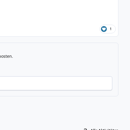
1
posten.