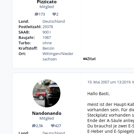
Pizzicato
Mitglied
173
2
Beiträge
Reputation
Land:
Deutschland
Postleitzahl:
29378
SAAB:
900 I
Baujahr:
1987
Turbo:
ohne
Kraftstoff:
Benzin
Ort:
Wittingen/Nieder
Zitat
sachsen
19. Mai 2007 um 13:20
19. 
Hallo Basti,
meist ist der Haupt-Ka
vorhanden sein. Für di
Nandonando
Steckplatz vorhanden s
Mitglied
Ende der A-Säule anlie
Du brauchst je zwei E-
2,5k
427
Beiträge
Reputation
E-Heber und E-Spiegel)
Land:
Deutschland