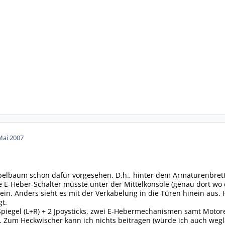
Mai 2007
belbaum schon dafür vorgesehen. D.h., hinter dem Armaturenbrett m
e E-Heber-Schalter müsste unter der Mittelkonsole (genau dort w
ein. Anders sieht es mit der Verkabelung in die Türen hinein aus. 
gt.
Spiegel (L+R) + 2 Jpoysticks, zwei E-Hebermechanismen samt Motoren
. Zum Heckwischer kann ich nichts beitragen (würde ich auch weg