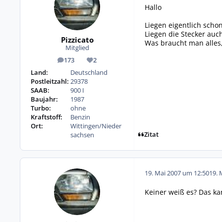
Hallo
Liegen eigentlich scho
Liegen die Stecker auc
Pizzicato
Was braucht man alles
Mitglied
173
2
Beiträge
Reputation
Land:
Deutschland
Postleitzahl:
29378
SAAB:
900 I
Baujahr:
1987
Turbo:
ohne
Kraftstoff:
Benzin
Ort:
Wittingen/Nieder
Zitat
sachsen
19. Mai 2007 um 12:50
19. 
Keiner weiß es? Das kann