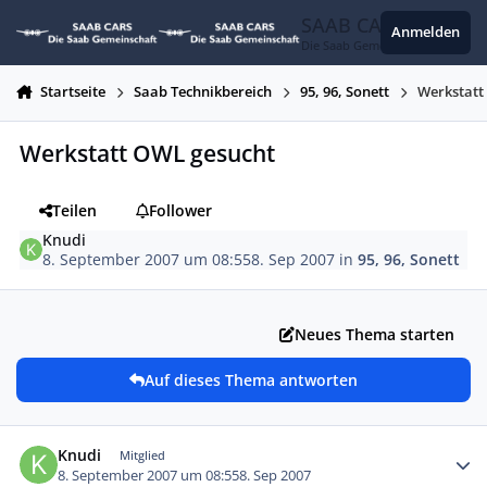
Zum Inhalt springen
SAAB CARS
Anmelden
Die Saab Gemeinschaft
Startseite
Saab Technikbereich
95, 96, Sonett
Werkstatt
Werkstatt OWL gesucht
Teilen
Follower
Knudi
8. September 2007 um 08:55
8. Sep 2007
in
95, 96, Sonett
Neues Thema starten
Auf dieses Thema antworten
Autor-Statistiken
Knudi
Mitglied
8. September 2007 um 08:55
8. Sep 2007