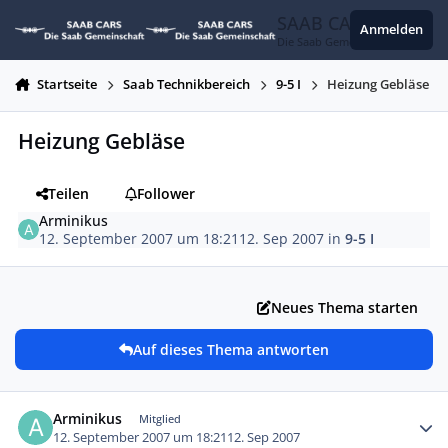
Zum Inhalt springen
SAAB CARS
Anmelden
Die Saab Gemeinschaft
Startseite
Saab Technikbereich
9-5 I
Heizung Gebläse
Heizung Gebläse
Teilen
Follower
Arminikus
12. September 2007 um 18:21
12. Sep 2007
in
9-5 I
Neues Thema starten
Auf dieses Thema antworten
Autor-Statistiken
Arminikus
Mitglied
12. September 2007 um 18:21
12. Sep 2007