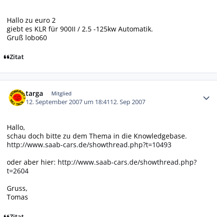
Hallo zu euro 2
giebt es KLR für 900II / 2.5 -125kw Automatik.
Gruß lobo60
Zitat
Autor-Statistiken
targa
Mitglied
12. September 2007 um 18:41
12. Sep 2007
Hallo,
schau doch bitte zu dem Thema in die Knowledgebase.
http://www.saab-cars.de/showthread.php?t=10493
oder aber hier:
http://www.saab-cars.de/showthread.php?
t=2604
Gruss,
Tomas
Zitat