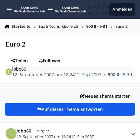
Zum Inhalt springen
SAAB CARS
Anmelden
Die Saab Gemeinschaft
Startseite
Saab Technikbereich
900 II - 9-3 I
Euro 2
Euro 2
Teilen
Follower
lobo60
12. September 2007 um 18:24
12. Sep 2007
in
900 II - 9-3 I
Neues Thema starten
Auf dieses Thema antworten
Autor-Statistiken
lobo60
Mitglied
12. September 2007 um 18:24
12. Sep 2007