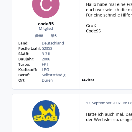
Hallo habe mal eine Fr
euch wer wie ich die m
Für eine schnelle Hilfe
code95
Gruß
Mitglied
Code95
88
5
Beiträge
Reputation
Land:
Deutschland
Postleitzahl:
52353
SAAB:
9-3 II
Baujahr:
2006
Turbo:
FPT
Kraftstoff:
LPG
Beruf:
Selbstständig
Zitat
Ort:
Düren
13. September 2007 um 08
Hatte ich auch mal. Da
der Wechsler sozusage