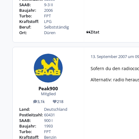
SAAB:
9-3 II
Baujahr:
2006
Turbo:
FPT
Kraftstoff:
LPG
Beruf:
Selbstständig
Zitat
Ort:
Düren
13. September 2007 um 09
Sofern du den radiocod
Alternativ: radio hera
Peak900
Mitglied
3,1k
218
Beiträge
Reputation
Land:
Deutschland
Postleitzahl:
60431
SAAB:
900 I
Baujahr:
1993
Turbo:
FPT
Kraftstoff:
Benzin