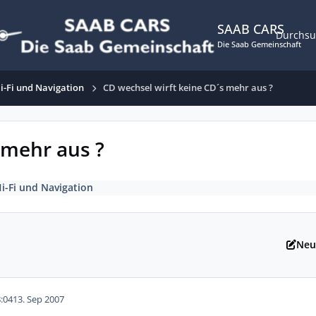
SAAB CARS
Durchs
Die Saab Gemeinschaft
i-Fi und Navigation
CD wechsel wirft keine CD´s mehr aus ?
 mehr aus ?
i-Fi und Navigation
Neu
:04
13. Sep 2007