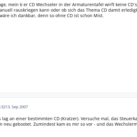
age, mein 6 er CD Wechseler in der Armaturentafel wirft keine CD´
anuell rauskriegen kann oder ob sich das Thema CD damit erledigt
 wäre ich dankbar, denn so ohne CD ist schon Mist.
:32
13. Sep 2007
s lag an einer bestimmten CD (Kratzer). Versuche mal, das Steuerk
n neu gebootet. Zumindest kam es mir so vor - und das Wechsler