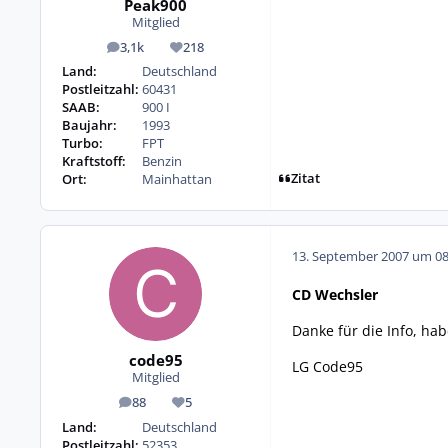
Peak900
Mitglied
3,1k
218
Beiträge
Reputation
Land:
Deutschland
Postleitzahl:
60431
SAAB:
900 I
Baujahr:
1993
Turbo:
FPT
Kraftstoff:
Benzin
Zitat
Ort:
Mainhattan
13. September 2007 um 08
CD Wechsler
Danke für die Info, ha
code95
LG Code95
Mitglied
88
5
Beiträge
Reputation
Land:
Deutschland
Postleitzahl:
52353