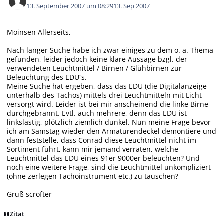
13. September 2007 um 08:29
13. Sep 2007
Moinsen Allerseits,
Nach langer Suche habe ich zwar einiges zu dem o. a. Thema
gefunden, leider jedoch keine klare Aussage bzgl. der
verwendeten Leuchtmittel / Birnen / Glühbirnen zur
Beleuchtung des EDU´s.
Meine Suche hat ergeben, dass das EDU (die Digitalanzeige
unterhalb des Tachos) mittels drei Leuchtmitteln mit Licht
versorgt wird. Leider ist bei mir anscheinend die linke Birne
durchgebrannt. Evtl. auch mehrere, denn das EDU ist
linkslastig, plötzlich ziemlich dunkel. Nun meine Frage bevor
ich am Samstag wieder den Armaturendeckel demontiere und
dann feststelle, dass Conrad diese Leuchtmittel nicht im
Sortiment führt, kann mir jemand verraten, welche
Leuchtmittel das EDU eines 91er 9000er beleuchten? Und
noch eine weitere Frage, sind die Leuchtmittel unkompliziert
(ohne zerlegen Tachoinstrument etc.) zu tauschen?
Gruß scrofter
Zitat