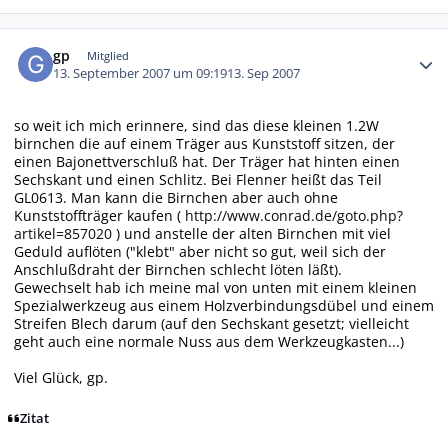
Autor-Statistiken
gp
Mitglied
13. September 2007 um 09:19
13. Sep 2007
so weit ich mich erinnere, sind das diese kleinen 1.2W
birnchen die auf einem Träger aus Kunststoff sitzen, der
einen Bajonettverschluß hat. Der Träger hat hinten einen
Sechskant und einen Schlitz. Bei Flenner heißt das Teil
GL0613. Man kann die Birnchen aber auch ohne
Kunststoffträger kaufen (
http://www.conrad.de/goto.php?
artikel=857020
) und anstelle der alten Birnchen mit viel
Geduld auflöten ("klebt" aber nicht so gut, weil sich der
Anschlußdraht der Birnchen schlecht löten läßt).
Gewechselt hab ich meine mal von unten mit einem kleinen
Spezialwerkzeug aus einem Holzverbindungsdübel und einem
Streifen Blech darum (auf den Sechskant gesetzt; vielleicht
geht auch eine normale Nuss aus dem Werkzeugkasten...)
Viel Glück, gp.
Zitat