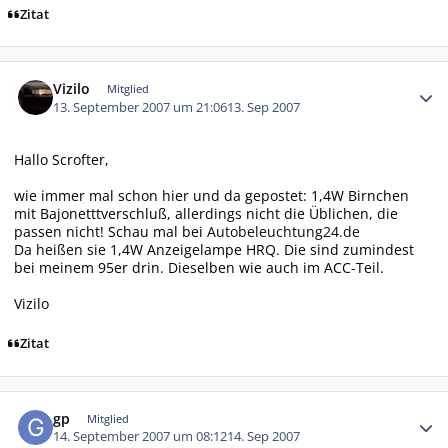
Zitat
Autor-Statistiken
Vizilo
Mitglied
13. September 2007 um 21:06
13. Sep 2007
Hallo Scrofter,
wie immer mal schon hier und da gepostet: 1,4W Birnchen
mit Bajonetttverschluß, allerdings nicht die Üblichen, die
passen nicht! Schau mal bei
Autobeleuchtung24.de
Da heißen sie 1,4W Anzeigelampe HRQ. Die sind zumindest
bei meinem 95er drin. Dieselben wie auch im ACC-Teil.
Vizilo
Zitat
Autor-Statistiken
gp
Mitglied
14. September 2007 um 08:12
14. Sep 2007