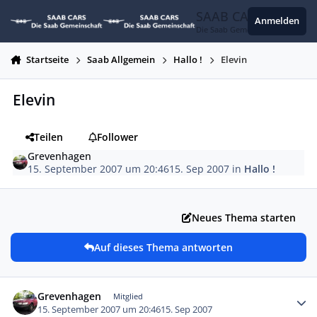
Zum Inhalt springen
SAAB CARS
Anmelden
Die Saab Gemeinschaft
Startseite
Saab Allgemein
Hallo !
Elevin
Elevin
Teilen
Follower
Grevenhagen
15. September 2007 um 20:46
15. Sep 2007
in
Hallo !
Neues Thema starten
Auf dieses Thema antworten
Autor-Statistiken
Grevenhagen
Mitglied
15. September 2007 um 20:46
15. Sep 2007