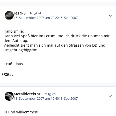
Autor-Statistiken
res 9-5
Mitglied
15. September 2007 um 22:22
15. Sep 2007
Hallo:smile:
Dann viel Spaß hier im Forum und ich drück die Daumen mit
dem Auto:top:
Vielleicht sieht man sich mal auf den Strassen von DD und
Umgebung:biggrin:
Gruß Claus
Zitat
Autor-Statistiken
Metalldetektor
Mitglied
18. September 2007 um 15:40
18. Sep 2007
Hi und willkommen!