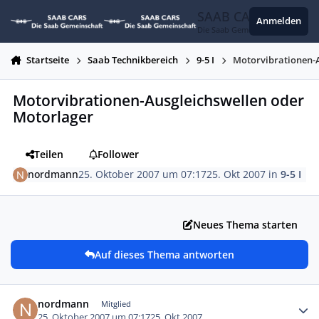
Zum Inhalt springen
SAAB CARS
Anmelden
Die Saab Gemeinschaft
Startseite
Saab Technikbereich
9-5 I
Motorvibrationen-A
Motorvibrationen-Ausgleichswellen oder
Motorlager
Teilen
Follower
nordmann
25. Oktober 2007 um 07:17
25. Okt 2007
in
9-5 I
Neues Thema starten
Auf dieses Thema antworten
Autor-Statistiken
nordmann
Mitglied
25. Oktober 2007 um 07:17
25. Okt 2007