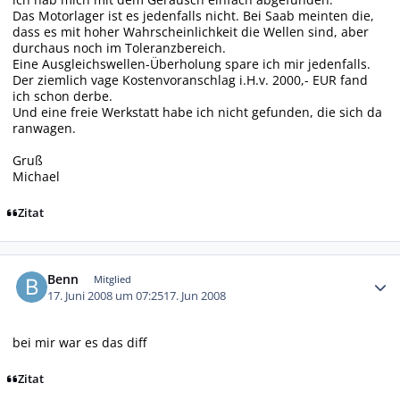
Das Motorlager ist es jedenfalls nicht. Bei Saab meinten die,
dass es mit hoher Wahrscheinlichkeit die Wellen sind, aber
durchaus noch im Toleranzbereich.
Eine Ausgleichswellen-Überholung spare ich mir jedenfalls.
Der ziemlich vage Kostenvoranschlag i.H.v. 2000,- EUR fand
ich schon derbe.
Und eine freie Werkstatt habe ich nicht gefunden, die sich da
ranwagen.
Gruß
Michael
Zitat
Autor-Statistiken
Benn
Mitglied
17. Juni 2008 um 07:25
17. Jun 2008
bei mir war es das diff
Zitat