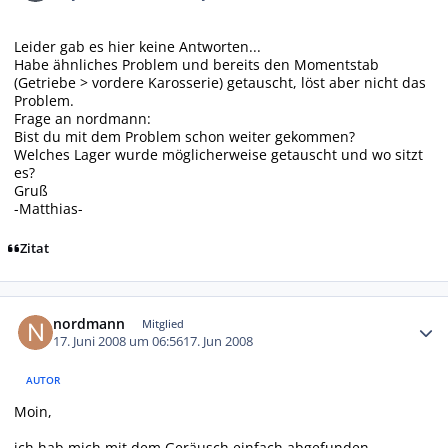
Leider gab es hier keine Antworten...
Habe ähnliches Problem und bereits den Momentstab
(Getriebe > vordere Karosserie) getauscht, löst aber nicht das
Problem.
Frage an nordmann:
Bist du mit dem Problem schon weiter gekommen?
Welches Lager wurde möglicherweise getauscht und wo sitzt
es?
Gruß
-Matthias-
Zitat
Autor-Statistiken
nordmann
Mitglied
17. Juni 2008 um 06:56
17. Jun 2008
AUTOR
Moin,
ich hab mich mit dem Geräusch einfach abgefunden.