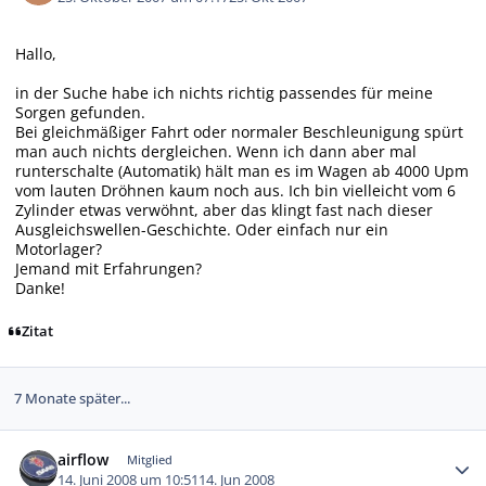
Hallo,
in der Suche habe ich nichts richtig passendes für meine
Sorgen gefunden.
Bei gleichmäßiger Fahrt oder normaler Beschleunigung spürt
man auch nichts dergleichen. Wenn ich dann aber mal
runterschalte (Automatik) hält man es im Wagen ab 4000 Upm
vom lauten Dröhnen kaum noch aus. Ich bin vielleicht vom 6
Zylinder etwas verwöhnt, aber das klingt fast nach dieser
Ausgleichswellen-Geschichte. Oder einfach nur ein
Motorlager?
Jemand mit Erfahrungen?
Danke!
Zitat
7 Monate später...
Autor-Statistiken
airflow
Mitglied
14. Juni 2008 um 10:51
14. Jun 2008