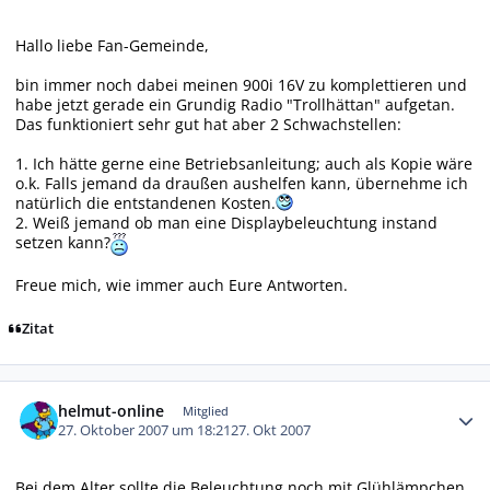
Hallo liebe Fan-Gemeinde,
bin immer noch dabei meinen 900i 16V zu komplettieren und
habe jetzt gerade ein Grundig Radio "Trollhättan" aufgetan.
Das funktioniert sehr gut hat aber 2 Schwachstellen:
1. Ich hätte gerne eine Betriebsanleitung; auch als Kopie wäre
o.k. Falls jemand da draußen aushelfen kann, übernehme ich
natürlich die entstandenen Kosten.
2. Weiß jemand ob man eine Displaybeleuchtung instand
setzen kann?
Freue mich, wie immer auch Eure Antworten.
Zitat
Autor-Statistiken
helmut-online
Mitglied
27. Oktober 2007 um 18:21
27. Okt 2007
Bei dem Alter sollte die Beleuchtung noch mit Glühlämpchen