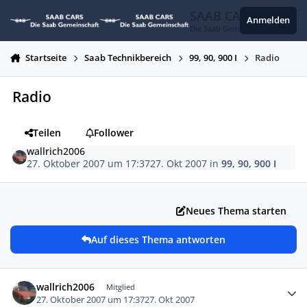
Zum Inhalt springen
SAAB CARS
Anmelden
Die Saab Gemeinschaft
Startseite
Saab Technikbereich
99, 90, 900 I
Radio
Radio
Teilen
Follower
wallrich2006
27. Oktober 2007 um 17:37
27. Okt 2007
in
99, 90, 900 I
Neues Thema starten
Auf dieses Thema antworten
Autor-Statistiken
wallrich2006
Mitglied
27. Oktober 2007 um 17:37
27. Okt 2007