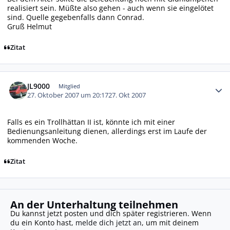
realisiert sein. Müßte also gehen - auch wenn sie eingelötet
sind. Quelle gegebenfalls dann Conrad.
Gruß Helmut
Zitat
Autor-Statistiken
JL9000
Mitglied
27. Oktober 2007 um 20:17
27. Okt 2007
Falls es ein Trollhättan II ist, könnte ich mit einer
Bedienungsanleitung dienen, allerdings erst im Laufe der
kommenden Woche.
Zitat
An der Unterhaltung teilnehmen
Du kannst jetzt posten und dich später registrieren. Wenn
du ein Konto hast,
melde dich jetzt an
, um mit deinem