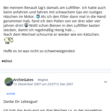
Bei meinem Renault lag's damals am Luftfilter. Ich hatte auch
beim anfahren und fahren mit schwachem Gas ein lustiges
Häschen im Motor.
Als ich den Filter dann mal in die Hand
genommen hab, fand ich den Pollen von vor drei oder vier
Jahren drin!
Wollt schon Bienen in den Luftfilter kasten
stecken, damit ich regelmäßig Honig hab....
Nach dem Wechsel schnurrte er wieder wie ein Kätzchen.
Hoffe es ist was nicht so schwerwiegendes!
Zitat
Autor-Statistiken
ArchieGates
Mitglied
13. Dezember 2007 um 23:07
13. Dez 2007
AUTOR
Danke Dir Lebesgue!
Ich hab das Auto erst vor drei Wochen ca. in der Inspektion