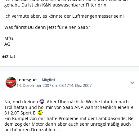
gehabt. Da ist ein K&N auswaschbarer Filter drin.
Ich vermute aber, es könnte der Luftmengenmesser sein!
Was fährst Du denn jetzt für einen Saab?
MfG
AG
Zitat
Autor-Statistiken
Lebesgue
Mitglied
14. Dezember 2007 um 08:17
14. Dez 2007
Na, noch keinen
. Aber Übernächste Woche fahr ich nach
Trollhättan und hol mir von Saab ANA wahrscheinlich einen 9-
3 I 2.0T Sport E.
Ein Kumpel von mir hatte Probleme mit der Lambdasonde. Bei
dem zog der Motor dann aber auch sehr unregelmäßig auch
bei höheren Drehzahlen....