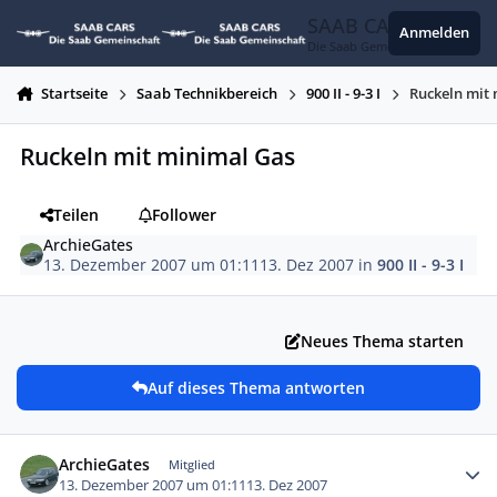
Zum Inhalt springen
SAAB CARS
Anmelden
Die Saab Gemeinschaft
Startseite
Saab Technikbereich
900 II - 9-3 I
Ruckeln mit
Ruckeln mit minimal Gas
Teilen
Follower
ArchieGates
13. Dezember 2007 um 01:11
13. Dez 2007
in
900 II - 9-3 I
Neues Thema starten
Auf dieses Thema antworten
Autor-Statistiken
ArchieGates
Mitglied
13. Dezember 2007 um 01:11
13. Dez 2007