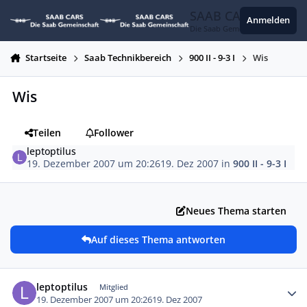
Zum Inhalt springen
SAAB CARS
Anmelden
Die Saab Gemeinschaft
Startseite
Saab Technikbereich
900 II - 9-3 I
Wis
Wis
Teilen
Follower
leptoptilus
19. Dezember 2007 um 20:26
19. Dez 2007
in
900 II - 9-3 I
Neues Thema starten
Auf dieses Thema antworten
Autor-Statistiken
leptoptilus
Mitglied
19. Dezember 2007 um 20:26
19. Dez 2007