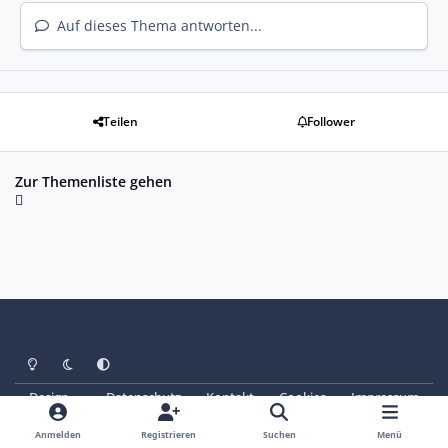
Auf dieses Thema antworten...
Teilen
Follower
Zur Themenliste gehen
Heller Modus
Dunkler Modus
Systemeinstellung
Design
Datenschutz
Kontakt
Cookies
Impressum
© Copyright 2025 - SAABoteure e. V.
Powered by
Invision Community
Anmelden
Registrieren
Suchen
Menü