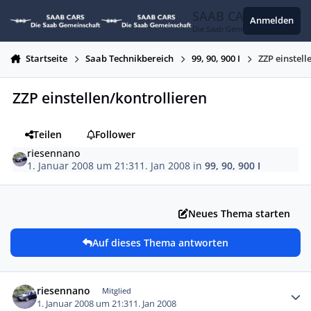
Zum Inhalt springen
SAAB CARS
Anmelden
Die Saab Gemeinschaft
Startseite
Saab Technikbereich
99, 90, 900 I
ZZP einstell
ZZP einstellen/kontrollieren
Teilen
Follower
riesennano
1. Januar 2008 um 21:31
1. Jan 2008
in
99, 90, 900 I
Neues Thema starten
Auf dieses Thema antworten
Autor-Statistiken
riesennano
Mitglied
1. Januar 2008 um 21:31
1. Jan 2008