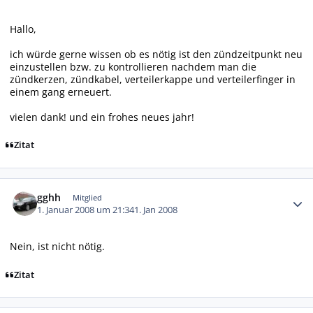
Hallo,
ich würde gerne wissen ob es nötig ist den zündzeitpunkt neu
einzustellen bzw. zu kontrollieren nachdem man die
zündkerzen, zündkabel, verteilerkappe und verteilerfinger in
einem gang erneuert.
vielen dank! und ein frohes neues jahr!
Zitat
Autor-Statistiken
gghh
Mitglied
1. Januar 2008 um 21:34
1. Jan 2008
Nein, ist nicht nötig.
Zitat