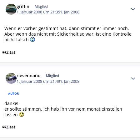
Autor-Statistiken
griffin
Mitglied
1. Januar 2008 um 21:35
1. Jan 2008
Wenn er vorher gestimmt hat, dann stimmt er immer noch.
Aber wenn das nicht mit Sicherheit so war, ist eine Kontrolle
nicht falsch
Zitat
Autor-Statistiken
riesennano
Mitglied
1. Januar 2008 um 21:49
1. Jan 2008
AUTOR
danke!
er sollte stimmen, ich hab ihn vor nem monat einstellen
lassen
Zitat