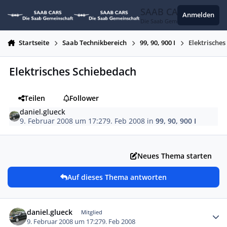
Zum Inhalt springen
SAAB CARS
Anmelden
Die Saab Gemeinschaft
Startseite
Saab Technikbereich
99, 90, 900 I
Elektrische
Elektrisches Schiebedach
Teilen
Follower
daniel.glueck
9. Februar 2008 um 17:27
9. Feb 2008
in
99, 90, 900 I
Neues Thema starten
Auf dieses Thema antworten
Autor-Statistiken
daniel.glueck
Mitglied
9. Februar 2008 um 17:27
9. Feb 2008