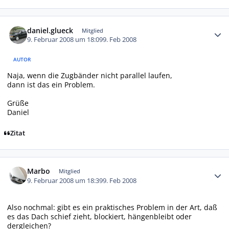
Autor-Statistiken
daniel.glueck
Mitglied
9. Februar 2008 um 18:09
9. Feb 2008
AUTOR
Naja, wenn die Zugbänder nicht parallel laufen,
dann ist das ein Problem.
Grüße
Daniel
Zitat
Autor-Statistiken
Marbo
Mitglied
9. Februar 2008 um 18:39
9. Feb 2008
Also nochmal: gibt es ein praktisches Problem in der Art, daß
es das Dach schief zieht, blockiert, hängenbleibt oder
dergleichen?