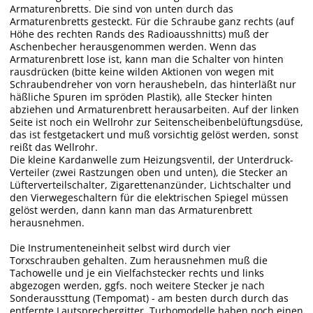
Armaturenbretts. Die sind von unten durch das
Armaturenbretts gesteckt. Für die Schraube ganz rechts (auf
Höhe des rechten Rands des Radioausshnitts) muß der
Aschenbecher herausgenommen werden. Wenn das
Armaturenbrett lose ist, kann man die Schalter von hinten
rausdrücken (bitte keine wilden Aktionen von wegen mit
Schraubendreher von vorn heraushebeln, das hinterläßt nur
häßliche Spuren im spröden Plastik), alle Stecker hinten
abziehen und Armaturenbrett herausarbeiten. Auf der linken
Seite ist noch ein Wellrohr zur Seitenscheibenbelüftungsdüse,
das ist festgetackert und muß vorsichtig gelöst werden, sonst
reißt das Wellrohr.
Die kleine Kardanwelle zum Heizungsventil, der Unterdruck-
Verteiler (zwei Rastzungen oben und unten), die Stecker an
Lüfterverteilschalter, Zigarettenanzünder, Lichtschalter und
den Vierwegeschaltern für die elektrischen Spiegel müssen
gelöst werden, dann kann man das Armaturenbrett
herausnehmen.
Die Instrumenteneinheit selbst wird durch vier
Torxschrauben gehalten. Zum herausnehmen muß die
Tachowelle und je ein Vielfachstecker rechts und links
abgezogen werden, ggfs. noch weitere Stecker je nach
Sonderaussttung (Tempomat) - am besten durch durch das
entfernte Lautsprechergitter. Turbomodelle haben noch einen