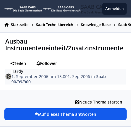
Zum Inhalt springen
SAAB CARS
Anmelden
Die Saab Gemeinschaft
Startseite
Saab Technikbereich
Knowledge-Base
Saab 9
Ausbau
Instrumenteneinheit/Zusatzinstrumente
Teilen
Follower
Hardy
1. September 2006 um 15:00
1. Sep 2006
in
Saab
90/99/900
Neues Thema starten
Auf dieses Thema antworten
Autor-Statistiken