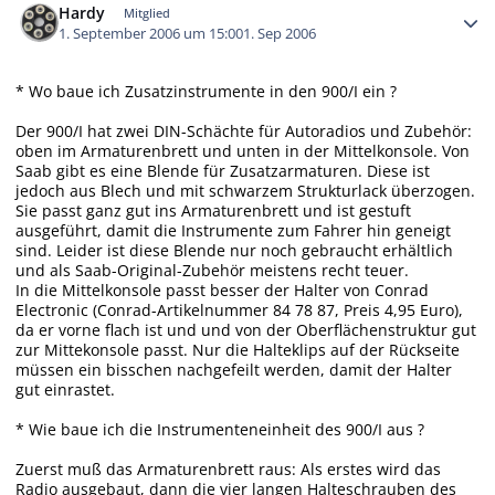
Hardy
Mitglied
1. September 2006 um 15:00
1. Sep 2006
* Wo baue ich Zusatzinstrumente in den 900/I ein ?
Der 900/I hat zwei DIN-Schächte für Autoradios und Zubehör:
oben im Armaturenbrett und unten in der Mittelkonsole. Von
Saab gibt es eine Blende für Zusatzarmaturen. Diese ist
jedoch aus Blech und mit schwarzem Strukturlack überzogen.
Sie passt ganz gut ins Armaturenbrett und ist gestuft
ausgeführt, damit die Instrumente zum Fahrer hin geneigt
sind. Leider ist diese Blende nur noch gebraucht erhältlich
und als Saab-Original-Zubehör meistens recht teuer.
In die Mittelkonsole passt besser der Halter von Conrad
Electronic (Conrad-Artikelnummer 84 78 87, Preis 4,95 Euro),
da er vorne flach ist und und von der Oberflächenstruktur gut
zur Mittekonsole passt. Nur die Halteklips auf der Rückseite
müssen ein bisschen nachgefeilt werden, damit der Halter
gut einrastet.
* Wie baue ich die Instrumenteneinheit des 900/I aus ?
Zuerst muß das Armaturenbrett raus: Als erstes wird das
Radio ausgebaut, dann die vier langen Halteschrauben des