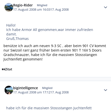
Autor-Statistiken
Regio-Rider
Mitglied
17. August 2008 um 16:03
17. Aug 2008
Hallo!
Ich habe Armor All genommen,war immer zufrieden
damit.
Gruß,Thomas
benütze ich auch am neuen 9-3 SC , aber beim 901 CV kommt
nur Swizoil ran! ganz früher beim ersten 901 T 16V 5 Doors
Gradschnauzer, habe ich für die massiven Stossstangen
Juchtenfett genommen!
Zitat
Autor-Statistiken
bigintelligence
Mitglied
17. August 2008 um 17:12
17. Aug 2008
habe ich für die massiven Stossstangen Juchtenfett