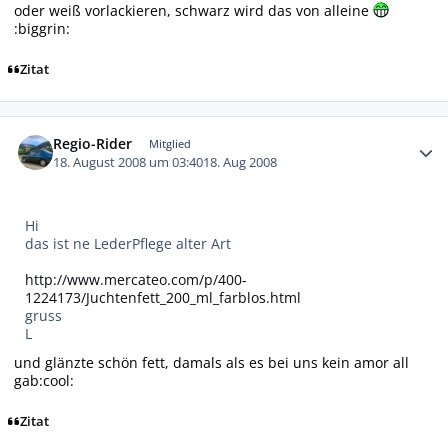
oder weiß vorlackieren, schwarz wird das von alleine
:biggrin:
Zitat
Autor-Statistiken
Regio-Rider
Mitglied
18. August 2008 um 03:40
18. Aug 2008
Hi
das ist ne LederPflege alter Art
http://www.mercateo.com/p/400-
1224173/Juchtenfett_200_ml_farblos.html
gruss
L
und glänzte schön fett, damals als es bei uns kein amor all
gab:cool:
Zitat