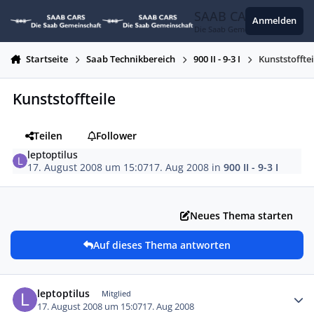
Zum Inhalt springen
SAAB CARS
Anmelden
Die Saab Gemeinschaft
Startseite
Saab Technikbereich
900 II - 9-3 I
Kunststofftei
Kunststoffteile
Teilen
Follower
leptoptilus
17. August 2008 um 15:07
17. Aug 2008
in
900 II - 9-3 I
Neues Thema starten
Auf dieses Thema antworten
Autor-Statistiken
leptoptilus
Mitglied
17. August 2008 um 15:07
17. Aug 2008