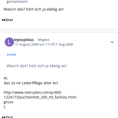
genommen!
Wass'n das? hört sich ja ekelig an!
Zitat
Autor-Statistiken
leptoptilus
Mitglied
17. August 2008 um 17:19
17. Aug 2008
AUTOR
Wass'n das? hört sich ja ekelig an!
Hi
das ist ne LederPflege alter Art
http://www.mercateo.com/p/400-
1224173/Juchtenfett_200_ml_farblos.html
gruss
L
Zitat