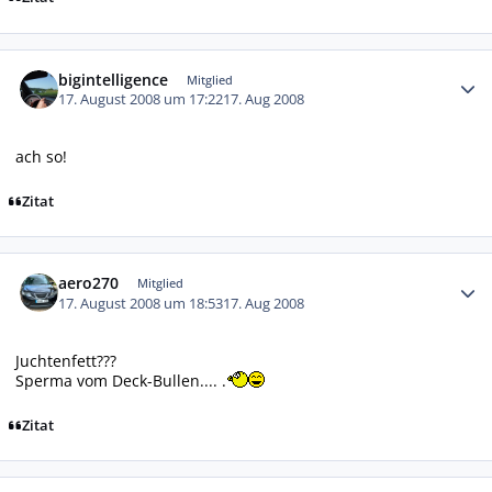
Autor-Statistiken
bigintelligence
Mitglied
17. August 2008 um 17:22
17. Aug 2008
ach so!
Zitat
Autor-Statistiken
aero270
Mitglied
17. August 2008 um 18:53
17. Aug 2008
Juchtenfett???
Sperma vom Deck-Bullen.... .
Zitat
Autor-Statistiken