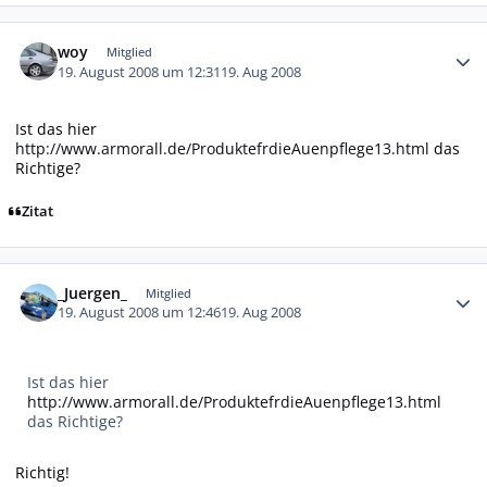
Autor-Statistiken
woy
Mitglied
19. August 2008 um 12:31
19. Aug 2008
Ist das hier
http://www.armorall.de/ProduktefrdieAuenpflege13.html
das
Richtige?
Zitat
Autor-Statistiken
_Juergen_
Mitglied
19. August 2008 um 12:46
19. Aug 2008
Ist das hier
http://www.armorall.de/ProduktefrdieAuenpflege13.html
das Richtige?
Richtig!