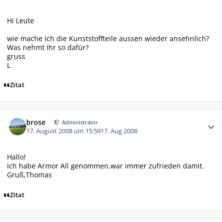
Hi Leute
wie mache ich die Kunststoffteile aussen wieder ansehnlich?
Was nehmt Ihr so dafür?
gruss
L
Zitat
Autor-Statistiken
brose
Administrator
17. August 2008 um 15:59
17. Aug 2008
Hallo!
Ich habe Armor All genommen,war immer zufrieden damit.
Gruß,Thomas
Zitat