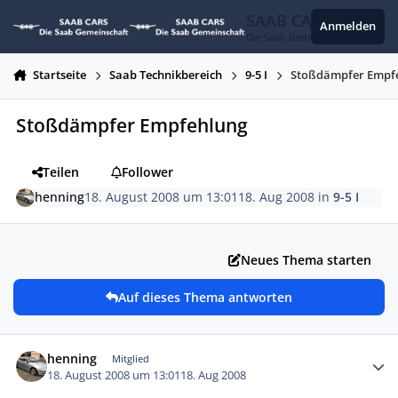
Zum Inhalt springen
SAAB CARS
Anmelden
Die Saab Gemeinschaft
Startseite
Saab Technikbereich
9-5 I
Stoßdämpfer Empf
Stoßdämpfer Empfehlung
Teilen
Follower
henning
18. August 2008 um 13:01
18. Aug 2008
in
9-5 I
Neues Thema starten
Auf dieses Thema antworten
Autor-Statistiken
henning
Mitglied
18. August 2008 um 13:01
18. Aug 2008