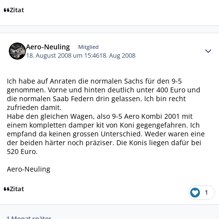
Zitat
Autor-Statistiken
Aero-Neuling
Mitglied
18. August 2008 um 15:46
18. Aug 2008
Ich habe auf Anraten die normalen Sachs für den 9-5
genommen. Vorne und hinten deutlich unter 400 Euro und
die normalen Saab Federn drin gelassen. Ich bin recht
zufrieden damit.
Habe den gleichen Wagen, also 9-5 Aero Kombi 2001 mit
einem kompletten damper kit von Koni gegengefahren. Ich
empfand da keinen grossen Unterschied. Weder waren eine
der beiden härter noch präziser. Die Konis liegen dafür bei
520 Euro.
Aero-Neuling
Zitat
1
1 Monat später...