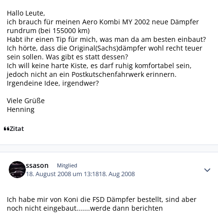
Hallo Leute,
ich brauch für meinen Aero Kombi MY 2002 neue Dämpfer
rundrum (bei 155000 km)
Habt ihr einen Tip für mich, was man da am besten einbaut?
Ich hörte, dass die Original(Sachs)dämpfer wohl recht teuer
sein sollen. Was gibt es statt dessen?
Ich will keine harte Kiste, es darf ruhig komfortabel sein,
jedoch nicht an ein Postkutschenfahrwerk erinnern.
Irgendeine Idee, irgendwer?
Viele Grüße
Henning
Zitat
Autor-Statistiken
ssason
Mitglied
18. August 2008 um 13:18
18. Aug 2008
Ich habe mir von Koni die FSD Dämpfer bestellt, sind aber
noch nicht eingebaut.......werde dann berichten