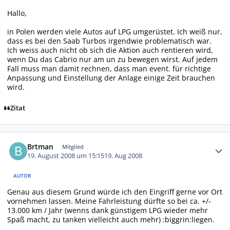
Hallo,
in Polen werden viele Autos auf LPG umgerüstet. Ich weiß nur,
dass es bei den Saab Turbos irgendwie problematisch war.
Ich weiss auch nicht ob sich die Aktion auch rentieren wird,
wenn Du das Cabrio nur am un zu bewegen wirst. Auf jedem
Fall muss man damit rechnen, dass man event. für richtige
Anpassung und Einstellung der Anlage einige Zeit brauchen
wird.
Zitat
Autor-Statistiken
Brtman
Mitglied
19. August 2008 um 15:15
19. Aug 2008
AUTOR
Genau aus diesem Grund würde ich den Eingriff gerne vor Ort
vornehmen lassen. Meine Fahrleistung dürfte so bei ca. +/-
13.000 km / Jahr (wenns dank günstigem LPG wieder mehr
Spaß macht, zu tanken vielleicht auch mehr) :biggrin:liegen.