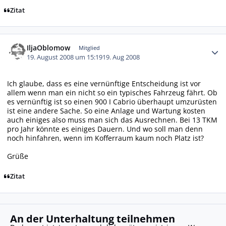
Zitat
Autor-Statistiken
IljaOblomow
Mitglied
19. August 2008 um 15:19
19. Aug 2008
Ich glaube, dass es eine vernünftige Entscheidung ist vor
allem wenn man ein nicht so ein typisches Fahrzeug fährt. Ob
es vernünftig ist so einen 900 I Cabrio überhaupt umzurüsten
ist eine andere Sache. So eine Anlage und Wartung kosten
auch einiges also muss man sich das Ausrechnen. Bei 13 TKM
pro Jahr könnte es einiges Dauern. Und wo soll man denn
noch hinfahren, wenn im Kofferraum kaum noch Platz ist?
Grüße
Zitat
An der Unterhaltung teilnehmen