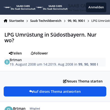
Zum Inhalt springen
SAAB CARS
Anmelden
Die Saab Gemeinschaft
Startseite
Saab Technikbereich
99, 90, 900 I
LPG Umrüstu
LPG Umrüstung in Südostbayern. Nur
wo?
Teilen
Follower
Brtman
19. August 2008 um 14:20
19. Aug 2008
in
99, 90, 900 I
Neues Thema starten
Auf dieses Thema antworten
Autor-Statistiken
Brtman
Mitglied