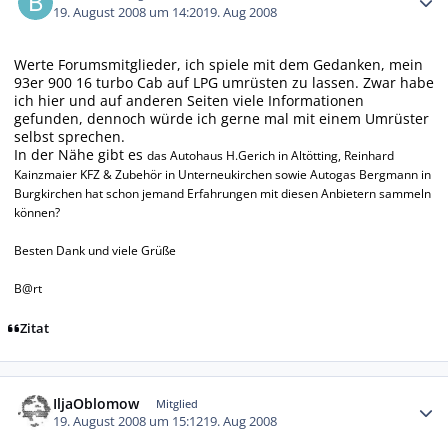
19. August 2008 um 14:20
19. Aug 2008
Werte Forumsmitglieder, ich spiele mit dem Gedanken, mein
93er 900 16 turbo Cab auf LPG umrüsten zu lassen. Zwar habe
ich hier und auf anderen Seiten viele Informationen
gefunden, dennoch würde ich gerne mal mit einem Umrüster
selbst sprechen.
In der Nähe gibt es
das Autohaus H.Gerich in Altötting,
Reinhard
Kainzmaier KFZ & Zubehör in Unterneukirchen sowie
Autogas Bergmann in
Burgkirchen hat schon jemand Erfahrungen mit diesen Anbietern sammeln
können?
Besten Dank und viele Grüße
B@rt
Zitat
Autor-Statistiken
IljaOblomow
Mitglied
19. August 2008 um 15:12
19. Aug 2008