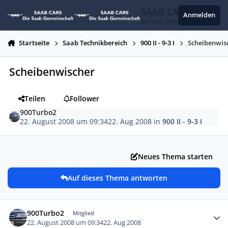
Zum Inhalt springen
SAAB CARS
Anmelden
Die Saab Gemeinschaft
Startseite
Saab Technikbereich
900 II - 9-3 I
Scheibenwis
Scheibenwischer
Teilen
Follower
900Turbo2
22. August 2008 um 09:34
22. Aug 2008
in
900 II - 9-3 I
Neues Thema starten
Auf dieses Thema antworten
Autor-Statistiken
900Turbo2
Mitglied
22. August 2008 um 09:34
22. Aug 2008