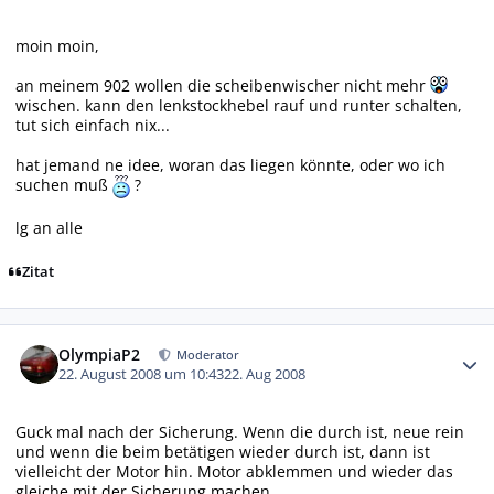
moin moin,
an meinem 902 wollen die scheibenwischer nicht mehr
wischen. kann den lenkstockhebel rauf und runter schalten,
tut sich einfach nix...
hat jemand ne idee, woran das liegen könnte, oder wo ich
suchen muß
?
lg an alle
Zitat
Autor-Statistiken
OlympiaP2
Moderator
22. August 2008 um 10:43
22. Aug 2008
Guck mal nach der Sicherung. Wenn die durch ist, neue rein
und wenn die beim betätigen wieder durch ist, dann ist
vielleicht der Motor hin. Motor abklemmen und wieder das
gleiche mit der Sicherung machen.