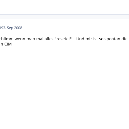
19
3. Sep 2008
schlimm wenn man mal alles "resetet"... Und mir ist so spontan die
en CIM