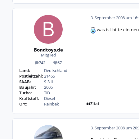
3. September 2008 um 16:
was ist bitte ein ne
Bondtoys.de
Mitglied
742
67
Beiträge
Reputation
Land:
Deutschland
Postleitzahl:
21465
SAAB:
9-3 II
Baujahr:
2005
Turbo:
TiD
Kraftstoff:
Diesel
Zitat
Ort:
Reinbek
3. September 2008 um 20: