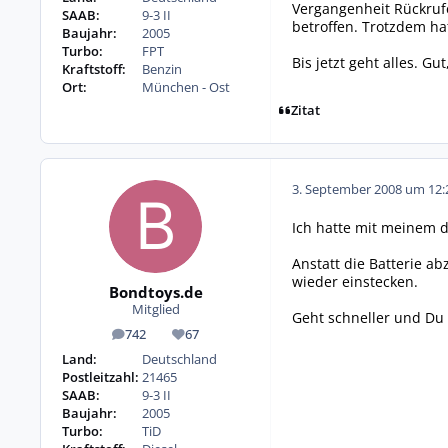
Vergangenheit Rückrufe
SAAB:
9-3 II
betroffen. Trotzdem ha
Baujahr:
2005
Turbo:
FPT
Bis jetzt geht alles. G
Kraftstoff:
Benzin
Ort:
München - Ost
Zitat
3. September 2008 um 12:
Ich hatte mit meinem 
Anstatt die Batterie 
wieder einstecken.
Bondtoys.de
Mitglied
Geht schneller und Du 
742
67
Beiträge
Reputation
Land:
Deutschland
Postleitzahl:
21465
SAAB:
9-3 II
Baujahr:
2005
Turbo:
TiD