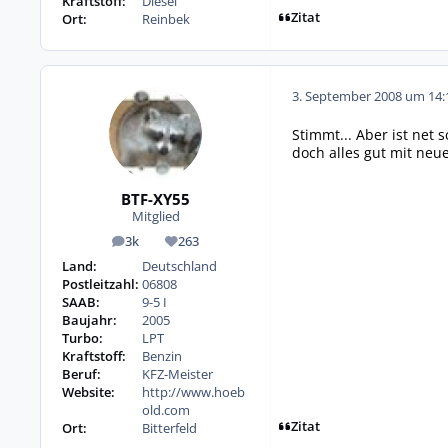
Kraftstoff:
Diesel
Zitat
Ort:
Reinbek
3. September 2008 um 14:
Stimmt... Aber ist net 
doch alles gut mit neu
BTF-XY55
Mitglied
3k
263
Beiträge
Reputation
Land:
Deutschland
Postleitzahl:
06808
SAAB:
9-5 I
Baujahr:
2005
Turbo:
LPT
Kraftstoff:
Benzin
Beruf:
KFZ-Meister
Website:
http://www.hoeb
old.com
Zitat
Ort:
Bitterfeld