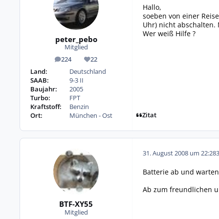
Hallo,
soeben von einer Reise
Uhr) nicht abschalten
Wer weiß Hilfe ?
peter_pebo
Mitglied
224
22
Beiträge
Reputation
Land:
Deutschland
SAAB:
9-3 II
Baujahr:
2005
Turbo:
FPT
Kraftstoff:
Benzin
Zitat
Ort:
München - Ost
31. August 2008 um 22:28
Batterie ab und warten.
Ab zum freundlichen 
BTF-XY55
Mitglied