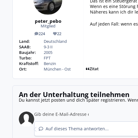
Das ist ein Steuergerä
Wenn es eine Störung h
Näheres kann ich dir le
peter_pebo
Auf jeden Fall: wenn es
Mitglied
224
22
Beiträge
Reputation
Land:
Deutschland
SAAB:
9-3 II
Baujahr:
2005
Turbo:
FPT
Kraftstoff:
Benzin
Zitat
Ort:
München - Ost
An der Unterhaltung teilnehmen
Du kannst jetzt posten und dich später registrieren. Wen
Auf dieses Thema antworten...