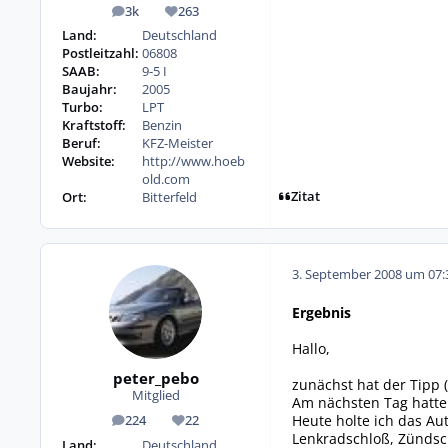
3k
263
Beiträge
Reputation
Land:
Deutschland
Postleitzahl:
06808
SAAB:
9-5 I
Baujahr:
2005
Turbo:
LPT
Kraftstoff:
Benzin
Beruf:
KFZ-Meister
Website:
http://www.hoeb
old.com
Zitat
Ort:
Bitterfeld
3. September 2008 um 07:
Ergebnis
Hallo,
peter_pebo
zunächst hat der Tipp 
Mitglied
Am nächsten Tag hatte 
Heute holte ich das Au
224
22
Beiträge
Reputation
Lenkradschloß, Zündsch
Land:
Deutschland