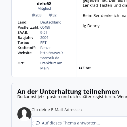
gegeben hat. Damals ha
defo68
Lenkrad-Tasten und die
Mitglied
Beim 3er denke ich mal
203
32
Beiträge
Reputation
Land:
Deutschland
lg Denny
Postleitzahl:
60489
SAAB:
9-5 I
Baujahr:
2004
Turbo:
FPT
Kraftstoff:
Benzin
Website:
http://www.9-
5aerotik.de
Ort:
Frankfurt am
Zitat
Main
An der Unterhaltung teilnehmen
Du kannst jetzt posten und dich später registrieren. Wen
Auf dieses Thema antworten...