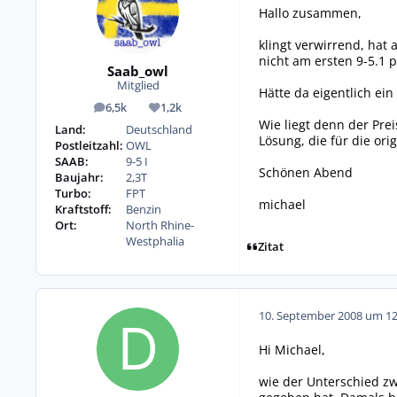
Hallo zusammen,
klingt verwirrend, hat 
nicht am ersten 9-5.1 p
Saab_owl
Mitglied
Hätte da eigentlich ei
6,5k
1,2k
Beiträge
Reputation
Wie liegt denn der Prei
Land:
Deutschland
Lösung, die für die orig
Postleitzahl:
OWL
SAAB:
9-5 I
Schönen Abend
Baujahr:
2,3T
Turbo:
FPT
michael
Kraftstoff:
Benzin
Ort:
North Rhine-
Westphalia
Zitat
10. September 2008 um 12
Hi Michael,
wie der Unterschied zw