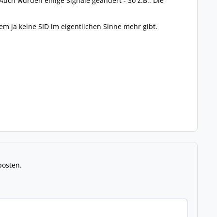
uch wurden einige Signale geändert - So z.B.: Die
m ja keine SID im eigentlichen Sinne mehr gibt.
posten.