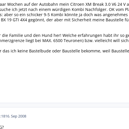
ar Wochen auf der Autobahn mein Citroen XM Break 3.0 V6 24 V ab
 suche ich jetzt nach einem würdigen Kombi Nachfolger. OK vom P
es: aber so ein schicker 9-5 Kombi könnte ja doch was angenehmes 
 BX 19 GTI 4X4 gegönnt, der aber mit Sicherheit meine Baustelle 
ür die Familie und den Hund her! Welche erfahrungen habt ihr so
hmerzgrenze liegt bei MAX. 6500 Teuronen) bzw. vielleicht will sic
ur das ich keine Bastelbude oder Baustelle bekomme, weil Baustel
:18
16. Sep 2008
G?