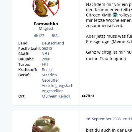
Nachdem mir vor ein pa
den Krümmer verteilt)
Citroen XM!!!!
:rolley
mir letzte Woche einen
Famwebko
zusammensetzen).
Mitglied
Aber jetzt muss was f
127
8
Beiträge
Reputation
Preisgefüge. (Meine Sc
Land:
Deutschland
Postleitzahl:
56218
Ganz wichtig ist mir n
SAAB:
9-5 I
meine Frau:tongue:)
Baujahr:
2000
Turbo:
FPT
Kraftstoff:
Benzin
Beruf:
Staatlich
Geprüfter
Verteidigungsfach
Angestellter
Zitat
Ort:
Mülheim Kärlich
16. September 2008 um 11
bist du auch in der BXI