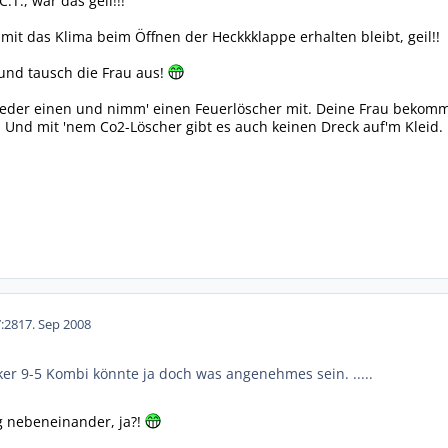
.T., war das geil!!!
mit das Klima beim Öffnen der Heckkklappe erhalten bleibt, geil!!
und tausch die Frau aus!
ieder einen und nimm' einen Feuerlöscher mit. Deine Frau bekomm
. Und mit 'nem Co2-Löscher gibt es auch keinen Dreck auf'm Kleid.
:28
17. Sep 2008
icker 9-5 Kombi könnte ja doch was angenehmes sein. .....
g nebeneinander, ja?!