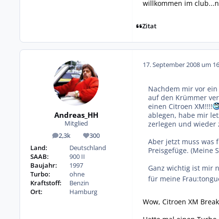
willkommen im club...
Zitat
17. September 2008 um 16
Nachdem mir vor ein 
auf den Krümmer vert
einen Citroen XM!!!!
Andreas_HH
ablegen, habe mir le
zerlegen und wieder
Mitglied
2,3k
300
Beiträge
Reputation
Aber jetzt muss was 
Land:
Deutschland
Preisgefüge. (Meine S
SAAB:
900 II
Baujahr:
1997
Ganz wichtig ist mir
Turbo:
ohne
für meine Frau:tongu
Kraftstoff:
Benzin
Ort:
Hamburg
Wow, Citroen XM Break 3