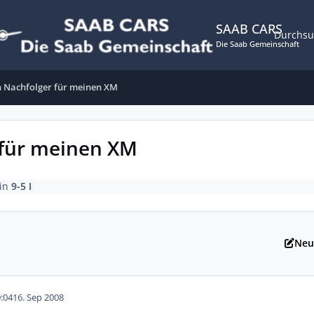
SAAB CARS
Durchs
Die Saab Gemeinschaft
 Nachfolger für meinen XM
 für meinen XM
in
9-5 I
Neu
:04
16. Sep 2008