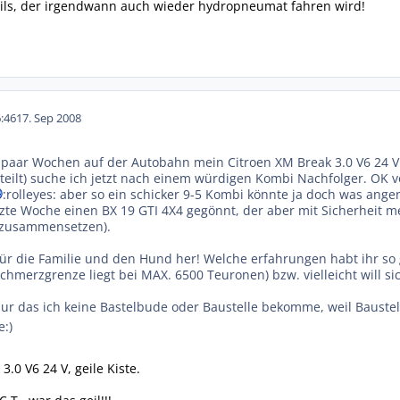
nils, der irgendwann auch wieder hydropneumat fahren wird!
:46
17. Sep 2008
paar Wochen auf der Autobahn mein Citroen XM Break 3.0 V6 24 V 
eilt) suche ich jetzt nach einem würdigen Kombi Nachfolger. OK 
:rolleyes: aber so ein schicker 9-5 Kombi könnte ja doch was ang
tzte Woche einen BX 19 GTI 4X4 gegönnt, der aber mit Sicherheit m
 zusammensetzen).
für die Familie und den Hund her! Welche erfahrungen habt ihr s
chmerzgrenze liegt bei MAX. 6500 Teuronen) bzw. vielleicht will s
 nur das ich keine Bastelbude oder Baustelle bekomme, weil Bauste
e:)
.0 V6 24 V, geile Kiste.