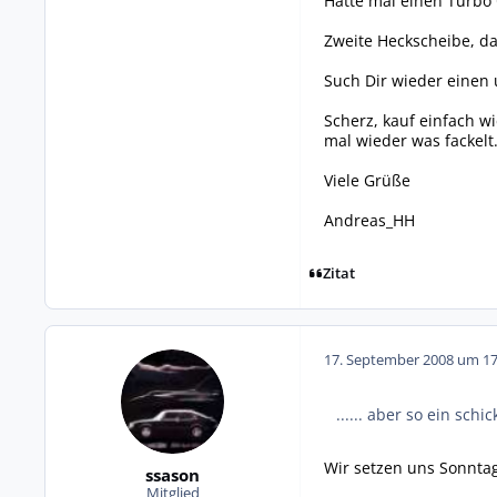
Hatte mal einen Turbo C
Zweite Heckscheibe, da
Such Dir wieder einen 
Scherz, kauf einfach w
mal wieder was fackelt
Viele Grüße
Andreas_HH
Zitat
17. September 2008 um 17
...... aber so ein sch
Wir setzen uns Sonnta
ssason
Mitglied