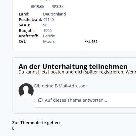
19,6k
3,3k
Beiträge
Reputation
Land:
Deutschland
Postleitzahl:
45149
SAAB:
96
Baujahr:
1965
Kraftstoff:
Benzin
Zitat
Ort:
Moers
An der Unterhaltung teilnehmen
Du kannst jetzt posten und dich später registrieren. Wen
Auf dieses Thema antworten...
Zur Themenliste gehen