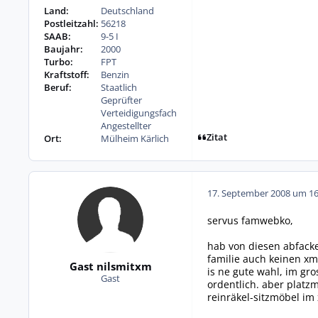
Land:
Deutschland
Postleitzahl:
56218
SAAB:
9-5 I
Baujahr:
2000
Turbo:
FPT
Kraftstoff:
Benzin
Beruf:
Staatlich
Geprüfter
Verteidigungsfach
Angestellter
Zitat
Ort:
Mülheim Kärlich
17. September 2008 um 16
servus famwebko,
hab von diesen abfacke
familie auch keinen xm
Gast nilsmitxm
is ne gute wahl, im gr
Gast
ordentlich. aber platzm
reinräkel-sitzmöbel im 