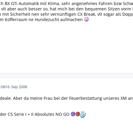
ch BX GTi Automatik mit Klima, sehr angenehmes Fahren bzw Schwe
vlt aber auch besser so, hat mich bei den bequemen Sitzen vorm 
h mit Sicherheit nen sehr vernünftigen CX Break, vlt sogar als Do
e im Kofferraum ne Hundezucht aufmachen
:08
16. Sep 2008
ideale. Aber da meine Frau bei der Feuerbestattung unseres XM an
er C5 Serie I + II Absolutes NO GO
!