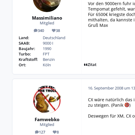
Vor den 9000ern fuhr i
Tempomat gefehlt, war 
Für 6500€ kriegste doc
Massimiliano
mithalten, da kannst
Mitglied
Gruß Max
340
38
Beiträge
Reputation
Land:
Deutschland
SAAB:
9000 I
Baujahr:
1990
Turbo:
FPT
Kraftstoff:
Benzin
Zitat
Ort:
Köln
16. September 2008 um 13
CX wäre natürlich das 
zu steigen. (Panik
)
Deswegen für XM, CX od
Famwebko
Mitglied
127
8
Beiträge
Reputation