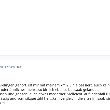
:00
17. Sep 2008
l-dingen gehört. ist mir mit meinem xm 2.5 nie passiert. auch kein
 oder ähnliches mehr...so bin ich ebenso bei saab gelandet.
ossen und ganzen. auch etwas moderner, vielleicht. auf jedenfall
ässig und vom sitzgestühl her...kein vergleich. die sitze im saab 
xm...