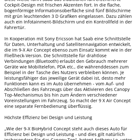
Cockpit-Design mit frischen Akzenten fort. In die flache,
bogenförmige Informationsoberfläche sind fünf Bildschirme
mit grün leuchtenden 3 D Grafiken eingelassen. Dazu zählen
auch ein Infotainment-Bildschirm und ein Kontrollfeld in der
Fahrertür.
In Kooperation mit Sony Ericsson hat Saab eine Schnittstelle
für Daten, Unterhaltung und Satellitennavigation entwickelt,
die im 9-X Air Concept ebenso zum Einsatz kommt wie in der
Fließheck-Version. Die Schnittstelle für drahtlose
Verbindungen (Bluetooth) erlaubt den Gebrauch mehrerer
Geräte wie Mobiltelefon, PDA etc., die währenddessen zum
Beispiel in der Tasche des Nutzers verbleiben können. Je
leistungsfähiger das jeweilige Gerät dabei ist, desto mehr
Funktionen kann es im Auto übernehmen - vom Auf- und
Abschließen des Fahrzeugs über das Aktivieren des Canopy
Top-Mechanismus bis hin zum Ändern verschiedener
Voreinstellungen im Fahrzeug. So macht der 9 X Air Concept
eine separate Fernbedienung überflüssig.
Höchste Effizienz bei Design und Leistung
„Wie der 9-X BioHybrid Concept steht auch dieses Auto für
Effizienz bei Design und Leistung - und dies gilt natürlich
insbesondere für das Canopy Top“, betont Anthony Lo, unter