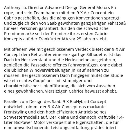
Anthony Lo, Director Advanced Design General Motors Eu-
rope, und sein Team haben mit dem 9-X Air Concept ein
Cabrio geschaffen, das die gängigen Konventionen sprengt
und zugleich den von Saab gewohnten ganzjährigen Fahrspaß
für vier Personen garantiert, für den die schwedische
Premiummarke seit der Premiere ihres ersten Cabrio-
Konzepts auf der Frankfurter IAA vor 25 Jahren steht.
Mit offenem wie mit geschlossenem Verdeck bietet der 9-X Air
Concept dem Betrachter eine einzigartige Silhouette. Ist das
Dach im Heck verstaut und die Heckscheibe ausgefahren,
genießen die Passagiere offenes Fahrvergnügen, ohne dabei
die üblichen Windverwirbelungen in Kauf nehmen zu
müssen. Bei geschlossenem Dach hingegen mutet die Studie
wie ein echtes Coupé an - mit stimmiger und
charakteristischer Linienführung, die sich vom Aussehen
eines gewöhnlichen, viersitzigen Cabrios bewusst abhebt.
Parallel zum Design des Saab 9-X BioHybrid Concept
entwickelt, nimmt der 9-X Air Concept das markante
Frontstyling und den hoch effizienten Antrieb seines
Schwestermodells auf. Der kleine und dennoch kraftvolle 1,4-
Liter-BioPower-Motor verkörpert alle Eigenschaften, die für
eine umweltschonende Leistungsentfaltung prädestiniert