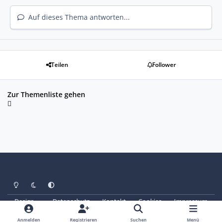
Auf dieses Thema antworten...
Teilen
Follower
Zur Themenliste gehen
Heller Modus
Dunkler Modus
Systemeinstellung
Design
Datenschutz
Kontakt
Cookies
Impressum
© Copyright 2025 - SAABoteure e. V.
Powered by
Invision Community
Anmelden
Registrieren
Suchen
Menü