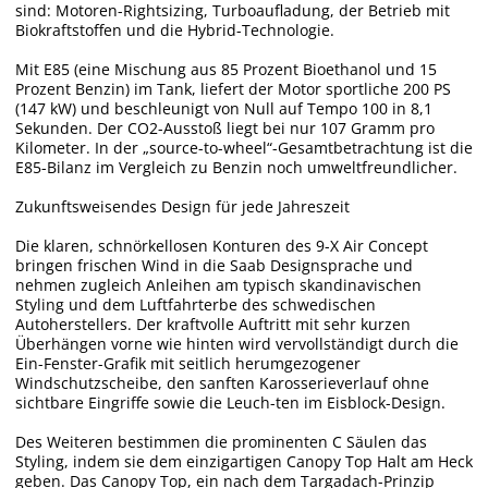
sind: Motoren-Rightsizing, Turboaufladung, der Betrieb mit
Biokraftstoffen und die Hybrid-Technologie.
Mit E85 (eine Mischung aus 85 Prozent Bioethanol und 15
Prozent Benzin) im Tank, liefert der Motor sportliche 200 PS
(147 kW) und beschleunigt von Null auf Tempo 100 in 8,1
Sekunden. Der CO2-Ausstoß liegt bei nur 107 Gramm pro
Kilometer. In der „source-to-wheel“-Gesamtbetrachtung ist die
E85-Bilanz im Vergleich zu Benzin noch umweltfreundlicher.
Zukunftsweisendes Design für jede Jahreszeit
Die klaren, schnörkellosen Konturen des 9-X Air Concept
bringen frischen Wind in die Saab Designsprache und
nehmen zugleich Anleihen am typisch skandinavischen
Styling und dem Luftfahrterbe des schwedischen
Autoherstellers. Der kraftvolle Auftritt mit sehr kurzen
Überhängen vorne wie hinten wird vervollständigt durch die
Ein-Fenster-Grafik mit seitlich herumgezogener
Windschutzscheibe, den sanften Karosserieverlauf ohne
sichtbare Eingriffe sowie die Leuch-ten im Eisblock-Design.
Des Weiteren bestimmen die prominenten C Säulen das
Styling, indem sie dem einzigartigen Canopy Top Halt am Heck
geben. Das Canopy Top, ein nach dem Targadach-Prinzip