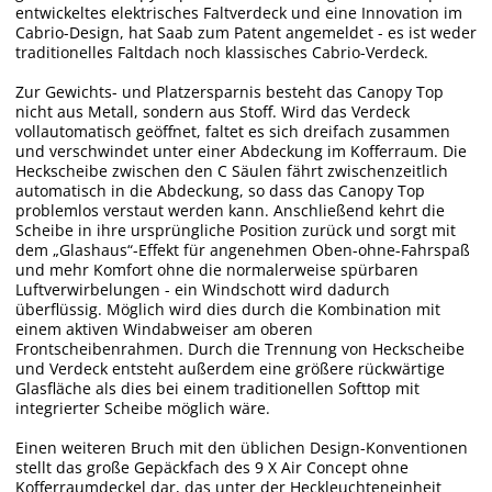
entwickeltes elektrisches Faltverdeck und eine Innovation im
Cabrio-Design, hat Saab zum Patent angemeldet - es ist weder
traditionelles Faltdach noch klassisches Cabrio-Verdeck.
Zur Gewichts- und Platzersparnis besteht das Canopy Top
nicht aus Metall, sondern aus Stoff. Wird das Verdeck
vollautomatisch geöffnet, faltet es sich dreifach zusammen
und verschwindet unter einer Abdeckung im Kofferraum. Die
Heckscheibe zwischen den C Säulen fährt zwischenzeitlich
automatisch in die Abdeckung, so dass das Canopy Top
problemlos verstaut werden kann. Anschließend kehrt die
Scheibe in ihre ursprüngliche Position zurück und sorgt mit
dem „Glashaus“-Effekt für angenehmen Oben-ohne-Fahrspaß
und mehr Komfort ohne die normalerweise spürbaren
Luftverwirbelungen - ein Windschott wird dadurch
überflüssig. Möglich wird dies durch die Kombination mit
einem aktiven Windabweiser am oberen
Frontscheibenrahmen. Durch die Trennung von Heckscheibe
und Verdeck entsteht außerdem eine größere rückwärtige
Glasfläche als dies bei einem traditionellen Softtop mit
integrierter Scheibe möglich wäre.
Einen weiteren Bruch mit den üblichen Design-Konventionen
stellt das große Gepäckfach des 9 X Air Concept ohne
Kofferraumdeckel dar, das unter der Heckleuchteneinheit