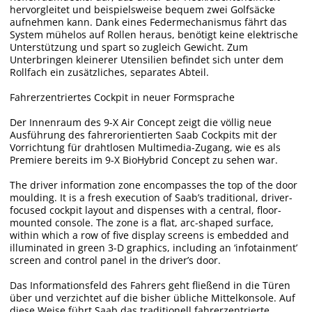
hervorgleitet und beispielsweise bequem zwei Golfsäcke
aufnehmen kann. Dank eines Federmechanismus fährt das
System mühelos auf Rollen heraus, benötigt keine elektrische
Unterstützung und spart so zugleich Gewicht. Zum
Unterbringen kleinerer Utensilien befindet sich unter dem
Rollfach ein zusätzliches, separates Abteil.
Fahrerzentriertes Cockpit in neuer Formsprache
Der Innenraum des 9-X Air Concept zeigt die völlig neue
Ausführung des fahrerorientierten Saab Cockpits mit der
Vorrichtung für drahtlosen Multimedia-Zugang, wie es als
Premiere bereits im 9-X BioHybrid Concept zu sehen war.
The driver information zone encompasses the top of the door
moulding. It is a fresh execution of Saab’s traditional, driver-
focused cockpit layout and dispenses with a central, floor-
mounted console. The zone is a flat, arc-shaped surface,
within which a row of five display screens is embedded and
illuminated in green 3-D graphics, including an ‘infotainment’
screen and control panel in the driver’s door.
Das Informationsfeld des Fahrers geht fließend in die Türen
über und verzichtet auf die bisher übliche Mittelkonsole. Auf
diese Weise führt Saab das traditionell fahrerzentrierte