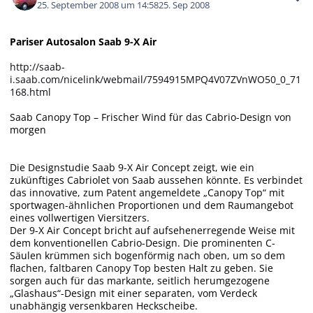
25. September 2008 um 14:58
25. Sep 2008
Pariser Autosalon Saab 9-X Air
http://saab-
i.saab.com/nicelink/webmail/7594915MPQ4V07ZVnWO50_0_71
168.html
Saab Canopy Top – Frischer Wind für das Cabrio-Design von
morgen
Die Designstudie Saab 9-X Air Concept zeigt, wie ein
zukünftiges Cabriolet von Saab aussehen könnte. Es verbindet
das innovative, zum Patent angemeldete „Canopy Top“ mit
sportwagen-ähnlichen Proportionen und dem Raumangebot
eines vollwertigen Viersitzers.
Der 9-X Air Concept bricht auf aufsehenerregende Weise mit
dem konventionellen Cabrio-Design. Die prominenten C-
Säulen krümmen sich bogenförmig nach oben, um so dem
flachen, faltbaren Canopy Top besten Halt zu geben. Sie
sorgen auch für das markante, seitlich herumgezogene
„Glashaus“-Design mit einer separaten, vom Verdeck
unabhängig versenkbaren Heckscheibe.