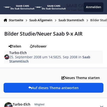
Zum Inhalt springen
SAAB CARS
Anmelden
Die Saab Gemeinschaft
Startseite
Saab Allgemein
Saab Stammtisch
Bilder Stud
Bilder Studie/Neuer Saab 9-x AIR
Teilen
Follower
Turbo-Elch
25. September 2008 um 14:58
25. Sep 2008
in
Saab
Stammtisch
Neues Thema starten
Auf dieses Thema antworten
Autor-Statistiken
Turbo-Elch
Mitglied