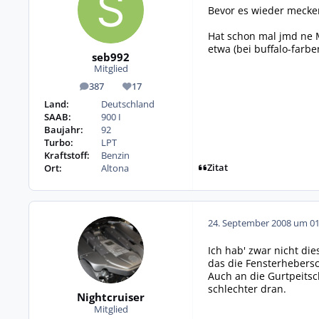
Bevor es wieder mecker
Hat schon mal jmd ne M
etwa (bei buffalo-farb
seb992
Mitglied
387
17
Beiträge
Reputation
Land:
Deutschland
SAAB:
900 I
Baujahr:
92
Turbo:
LPT
Kraftstoff:
Benzin
Zitat
Ort:
Altona
24. September 2008 um 01
Ich hab' zwar nicht di
das die Fensterhebersc
Auch an die Gurtpeits
schlechter dran.
Nightcruiser
Mitglied