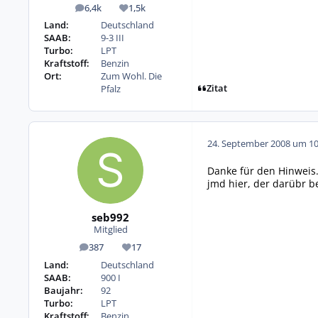
6,4k
1,5k
Beiträge
Reputation
Land:
Deutschland
SAAB:
9-3 III
Turbo:
LPT
Kraftstoff:
Benzin
Ort:
Zum Wohl. Die
Zitat
Pfalz
24. September 2008 um 10
Danke für den Hinweis.
jmd hier, der darübr b
seb992
Mitglied
387
17
Beiträge
Reputation
Land:
Deutschland
SAAB:
900 I
Baujahr:
92
Turbo:
LPT
Kraftstoff:
Benzin