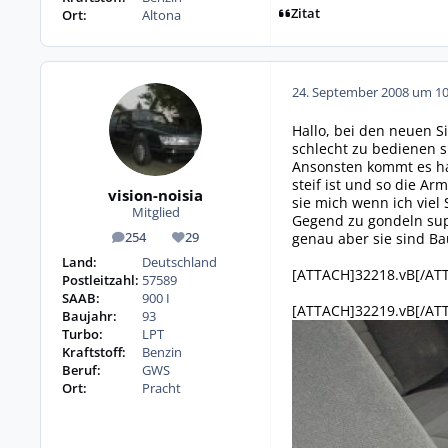
Zitat
Ort:
Altona
24. September 2008 um 10
Hallo, bei den neuen S
schlecht zu bedienen 
Ansonsten kommt es halt
steif ist und so die A
vision-noisia
sie mich wenn ich viel
Mitglied
Gegend zu gondeln sup
genau aber sie sind Ba
254
29
Beiträge
Reputation
Land:
Deutschland
[ATTACH]32218.vB[/AT
Postleitzahl:
57589
SAAB:
900 I
[ATTACH]32219.vB[/AT
Baujahr:
93
Turbo:
LPT
Kraftstoff:
Benzin
Beruf:
GWS
Ort:
Pracht