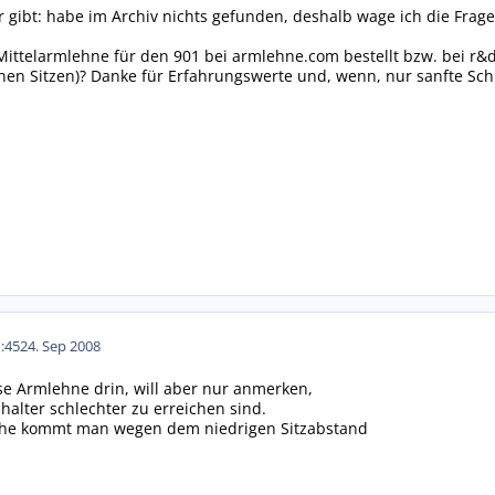
 gibt: habe im Archiv nichts gefunden, deshalb wage ich die Frage 
ittelarmlehne für den 901 bei armlehne.com bestellt bzw. bei r&d 
enen Sitzen)? Danke für Erfahrungswerte und, wenn, nur sanfte Sch
:45
24. Sep 2008
ese Armlehne drin, will aber nur anmerken,
halter schlechter zu erreichen sind.
che kommt man wegen dem niedrigen Sitzabstand