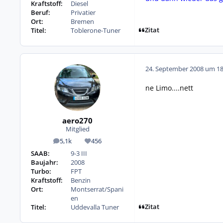
Kraftstoff:
Diesel
Beruf:
Privatier
Ort:
Bremen
Zitat
Titel:
Toblerone-Tuner
24. September 2008 um 18
ne Limo....nett
aero270
Mitglied
5,1k
456
Beiträge
Reputation
SAAB:
9-3 III
Baujahr:
2008
Turbo:
FPT
Kraftstoff:
Benzin
Ort:
Montserrat/Spani
en
Zitat
Titel:
Uddevalla Tuner