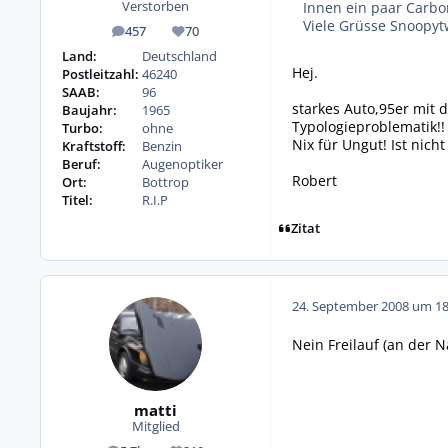
Innen ein paar Carbon
Verstorben
Viele Grüsse Snoopy
457
70
Beiträge
Reputation
Land:
Deutschland
Hej.
Postleitzahl:
46240
SAAB:
96
starkes Auto,95er mit d
Baujahr:
1965
Typologieproblematik!!
Turbo:
ohne
Nix für Ungut! Ist nich
Kraftstoff:
Benzin
Beruf:
Augenoptiker
Robert
Ort:
Bottrop
Titel:
R.I.P
Zitat
24. September 2008 um 18
Nein Freilauf (an der N
matti
Mitglied