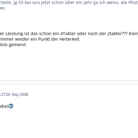
teile, Jg 03 bei uns jetzt schon über ein Jahr (ja ich weiss, die P
two
er Leistung ist das schon ein 4Takter oder noch der 2takter??? Kle
 Immer wieder ein Punkt der Heiterkeit
t bös gemeint
:27
24. Sep 2008
abe)