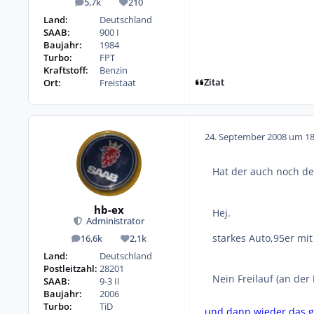
5,7k
210
Beiträge
Reputation
Land:
Deutschland
SAAB:
900 I
Baujahr:
1984
Turbo:
FPT
Kraftstoff:
Benzin
Zitat
Ort:
Freistaat
24. September 2008 um 18
Hat der auch noch de
hb-ex
Hej.
Administrator
starkes Auto,95er mit
16,6k
2,1k
Beiträge
Reputation
Land:
Deutschland
Postleitzahl:
28201
Nein Freilauf (an der
SAAB:
9-3 II
Baujahr:
2006
Turbo:
TiD
und dann wieder das gem