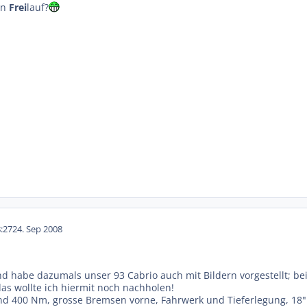
en
Frei
lauf?
:27
24. Sep 2008
nd habe dazumals unser 93 Cabrio auch mit Bildern vorgestellt; be
s wollte ich hiermit noch nachholen!
nd 400 Nm, grosse Bremsen vorne, Fahrwerk und Tieferlegung, 18"