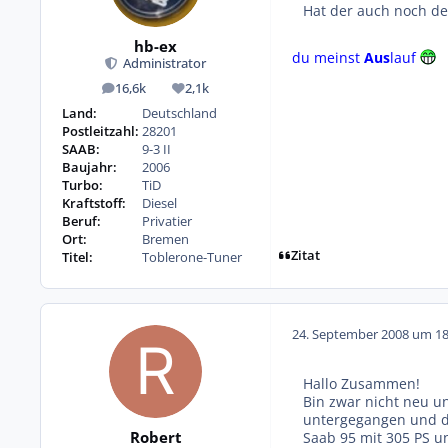
Hat der auch noch d
hb-ex
du meinst
Aus
lauf
Administrator
16,6k
2,1k
Beiträge
Reputation
Land:
Deutschland
Postleitzahl:
28201
SAAB:
9-3 II
Baujahr:
2006
Turbo:
TiD
Kraftstoff:
Diesel
Beruf:
Privatier
Ort:
Bremen
Zitat
Titel:
Toblerone-Tuner
24. September 2008 um 18
Hallo Zusammen!
Bin zwar nicht neu u
untergegangen und da
Robert
Saab 95 mit 305 PS u