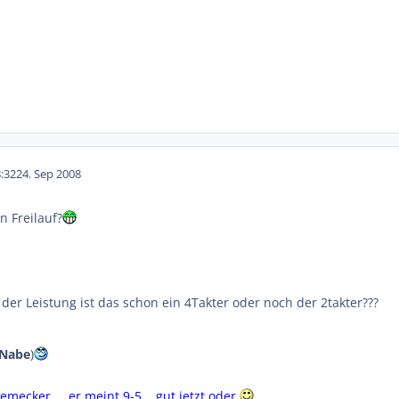
:32
24. Sep 2008
n Freilauf?
 der Leistung ist das schon ein 4Takter oder noch der 2takter???
Nabe
)
ecker ... er meint 9-5 .. gut jetzt oder