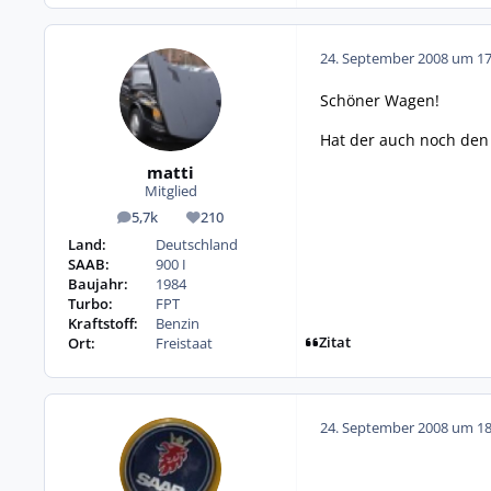
24. September 2008 um 17
Schöner Wagen!
Hat der auch noch den 
matti
Mitglied
5,7k
210
Beiträge
Reputation
Land:
Deutschland
SAAB:
900 I
Baujahr:
1984
Turbo:
FPT
Kraftstoff:
Benzin
Zitat
Ort:
Freistaat
24. September 2008 um 18