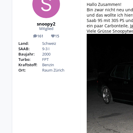
Hallo Zusammen!
Bin zwar nicht neu und
und das wollte ich hie
Saab 95 mit 305 PS un
snoopy2
ein paar Carbonteile, J
Mitglied
Viele Grüsse Snoopytw
161
15
Beiträge
Reputation
Land:
Schweiz
SAAB:
9-3 I
Baujahr:
2000
Turbo:
FPT
Kraftstoff:
Benzin
Ort:
Raum Zürich