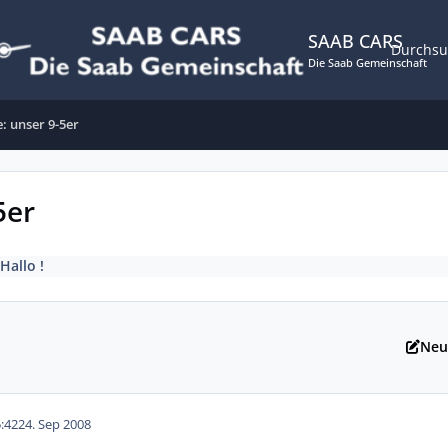
SAAB CARS
Durchs
Die Saab Gemeinschaft
e: unser 9-5er
5er
Hallo !
Neu
:42
24. Sep 2008