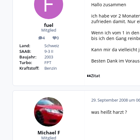
Hallo zusammen
ich habe vor 2 Monaten
zufrieden damit. Nur e
fuel
Mitglied
Wenn ich vom 1 in den 
bis ich den Gang reinb
4
0
Beiträge
Reputation
Land:
Schweiz
Kann mir da vielleicht
SAAB:
9-3 II
Baujahr:
2003
Besten Dank im Voraus
Turbo:
FPT
Kraftstoff:
Benzin
Zitat
29. September 2008 um 06
was heißt harzt ?
Michael F
Mitglied