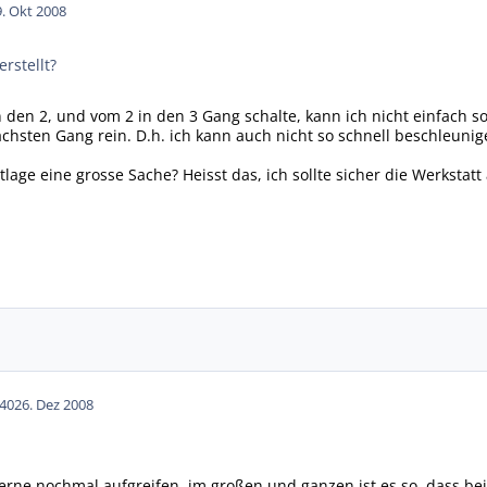
9. Okt 2008
erstellt?
n den 2, und vom 2 in den 3 Gang schalte, kann ich nicht einfach s
chsten Gang rein. D.h. ich kann auch nicht so schnell beschleunig
lage eine grosse Sache? Heisst das, ich sollte sicher die Werkstat
40
26. Dez 2008
rne nochmal aufgreifen. im großen und ganzen ist es so, dass bei