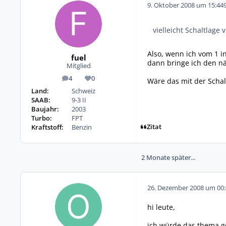
9. Oktober 2008 um 15:44
vielleicht Schaltlage v
Also, wenn ich vom 1 i
fuel
dann bringe ich den nä
Mitglied
4
0
Wäre das mit der Schalt
Beiträge
Reputation
Land:
Schweiz
SAAB:
9-3 II
Baujahr:
2003
Turbo:
FPT
Zitat
Kraftstoff:
Benzin
2 Monate später...
26. Dezember 2008 um 00:
hi leute,
ich würde das thema ge