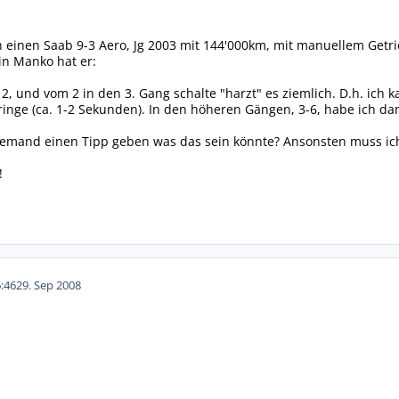
 einen Saab 9-3 Aero, Jg 2003 mit 144'000km, mit manuellem Getrieb
in Manko hat er:
2, und vom 2 in den 3. Gang schalte "harzt" es ziemlich. D.h. ich 
ringe (ca. 1-2 Sekunden). In den höheren Gängen, 3-6, habe ich d
 jemand einen Tipp geben was das sein könnte? Ansonsten muss ic
!
:46
29. Sep 2008