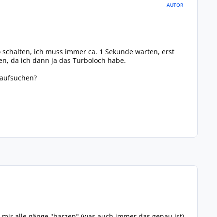
AUTOR
o schalten, ich muss immer ca. 1 Sekunde warten, erst
en, da ich dann ja das Turboloch habe.
t aufsuchen?
 mir alle gänge "harzen" (was auch immer das genau ist),