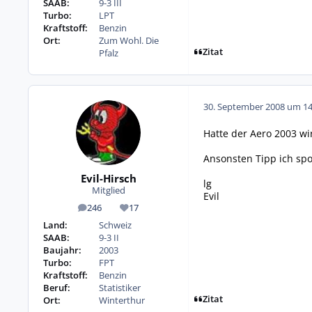
SAAB:
9-3 III
Turbo:
LPT
Kraftstoff:
Benzin
Ort:
Zum Wohl. Die
Zitat
Pfalz
30. September 2008 um 14
Hatte der Aero 2003 wi
Ansonsten Tipp ich spo
Evil-Hirsch
lg
Mitglied
Evil
246
17
Beiträge
Reputation
Land:
Schweiz
SAAB:
9-3 II
Baujahr:
2003
Turbo:
FPT
Kraftstoff:
Benzin
Beruf:
Statistiker
Zitat
Ort:
Winterthur