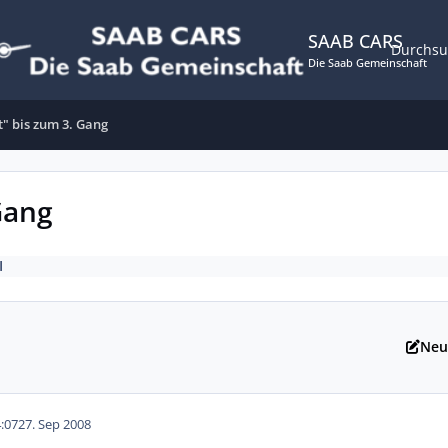
SAAB CARS
Durchs
Die Saab Gemeinschaft
t" bis zum 3. Gang
Gang
I
Neu
:07
27. Sep 2008