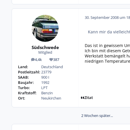
30. September 2008 um 18
Kann mir da vielleic
Das ist in gewissem Um
Südschwede
Ich bin mit diesem Get
Mitglied
Werkstatt bemängelt ha
4,4k
387
niedrigen Temperaturen
Beiträge
Reputation
Land:
Deutschland
Postleitzahl:
23779
SAAB:
900 I
Baujahr:
1992
Turbo:
LPT
Kraftstoff:
Benzin
Zitat
Ort:
Neukirchen
2 Wochen später...