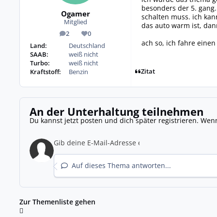
besonders der 5. gang. 
Ogamer
schalten muss. ich kann
Mitglied
das auto warm ist, dan
2
0
Beiträge
Reputation
ach so, ich fahre einen
Land:
Deutschland
SAAB:
weiß nicht
Turbo:
weiß nicht
Zitat
Kraftstoff:
Benzin
An der Unterhaltung teilnehmen
Du kannst jetzt posten und dich später registrieren. Wen
Auf dieses Thema antworten...
Zur Themenliste gehen