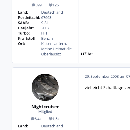
599
125
Beiträge
Reputation
Land:
Deutschland
Postleitzahl:
67663
SAAB:
9-3 II
Baujahr:
2007
Turbo:
FPT
Kraftstoff:
Benzin
Ort:
Kaiserslautern,
Meine Heimat die
Zitat
Oberlausitz
29. September 2008 um 07
vielleicht Schaltlage ver
Nightcruiser
Mitglied
6,4k
1,5k
Beiträge
Reputation
Land:
Deutschland