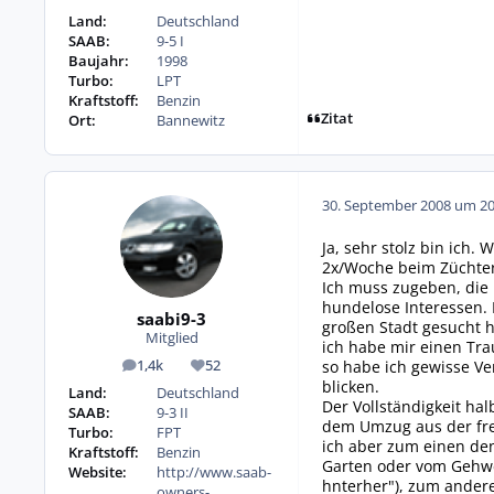
Land:
Deutschland
SAAB:
9-5 I
Baujahr:
1998
Turbo:
LPT
Kraftstoff:
Benzin
Zitat
Ort:
Bannewitz
30. September 2008 um 20
Ja, sehr stolz bin ich.
2x/Woche beim Züchter
Ich muss zugeben, die 
hundelose Interessen. 
saabi9-3
großen Stadt gesucht 
Mitglied
ich habe mir einen Tra
so habe ich gewisse V
1,4k
52
Beiträge
Reputation
blicken.
Land:
Deutschland
Der Vollständigkeit ha
SAAB:
9-3 II
dem Umzug aus der fre
Turbo:
FPT
ich aber zum einen den
Kraftstoff:
Benzin
Garten oder vom Gehweg
Website:
http://www.saab-
hnterher"), zum ander
owners-