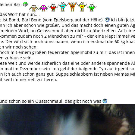
leinen Bäri
das Wort hat nun....
 ist Bond, Bäri Bond (vom Egelsberg auf der Höhe).
Ich bin jetz
n ich aber schon wie großer. Und das macht doch einen guten Age
s meinem Wurf, an Gelassenheit aber nicht zu übertreffen. Auf eine
eit kommen zudem noch 2 Menschen zu mir - der eine Fiept immer ve
re. Der wird sich noch umschauen, wenn ich erstmal die 60 kg kna
en wir noch sehen.
och mit einem großen feuerroten Spielmobil zu mir, das ist inne
ken zuhause sein.
iese Welt und werde sicherlich das eine oder andere spannende Abe
nn mal im Dezember sein - da geht der balgende Typ auf irgend so 
nn ich auch schon ganz gut; Suppe schlabbern ist neben Mamas M
ut seid immer nett zu Tieren.
 und schon so ein Quatschmaul, das gibt noch was