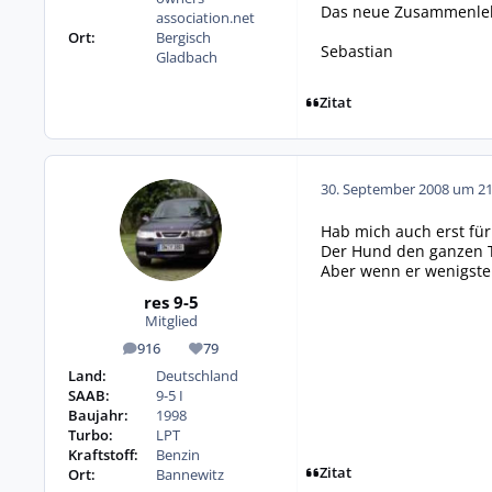
Das neue Zusammenleben
association.net
Ort:
Bergisch
Sebastian
Gladbach
Zitat
30. September 2008 um 21
Hab mich auch erst für
Der Hund den ganzen Ta
Aber wenn er wenigsten
res 9-5
Mitglied
916
79
Beiträge
Reputation
Land:
Deutschland
SAAB:
9-5 I
Baujahr:
1998
Turbo:
LPT
Kraftstoff:
Benzin
Zitat
Ort:
Bannewitz