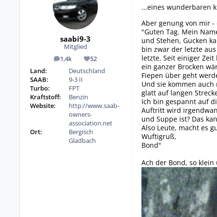
...eines wunderbaren k
Aber genung von mir - 
"Guten Tag. Mein Name
saabi9-3
und Stehen, Gucken kan
Mitglied
bin zwar der letzte au
letzte. Seit einiger Z
1,4k
52
Beiträge
Reputation
ein ganzer Brocken wä
Land:
Deutschland
Fiepen über geht werd
SAAB:
9-3 II
Und sie kommen auch n
Turbo:
FPT
glatt auf langen Strec
Kraftstoff:
Benzin
Ich bin gespannt auf d
Website:
http://www.saab-
Auftritt wird irgendwa
owners-
und Suppe ist? Das ka
association.net
Also Leute, macht es g
Ort:
Bergisch
Wuftigruß,
Gladbach
Bond"
Ach der Bond, so klein