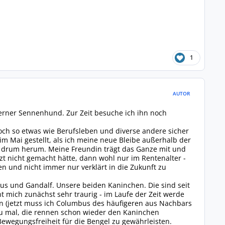
1
AUTOR
t Berner Sennenhund. Zur Zeit besuche ich ihn noch
noch so etwas wie Berufsleben und diverse andere sicher
m Mai gestellt, als ich meine neue Bleibe außerhalb der
 drum herum. Meine Freundin trägt das Ganze mit und
tzt nicht gemacht hätte, dann wohl nur im Rentenalter -
und nicht immer nur verklärt in die Zukunft zu
us und Gandalf. Unsere beiden Kaninchen. Die sind seit
mich zunächst sehr traurig - im Laufe der Zeit werde
ten (jetzt muss ich Columbus des häufigeren aus Nachbars
au mal, die rennen schon wieder den Kaninchen
wegungsfreiheit für die Bengel zu gewährleisten.