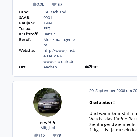
2,2k
168
Beiträge
Reputation
Land:
Deutschland
SAAB:
900 I
Baujahr:
1989
Turbo:
FPT
Kraftstoff:
Benzin
Beruf:
Musikmanageme
nt
Website:
http://www.jensb
eissel.de //
www.souldaix.de
Zitat
Ort:
Aachen
30. September 2008 um 20
Gratulation!
Und wann kannst ihn 
Was ist das für 'ne Ras
res 9-5
Sieht irgendwie niedlic
Mitglied
11kg ... ist ja nur ein 
916
79
Beiträge
Reputation