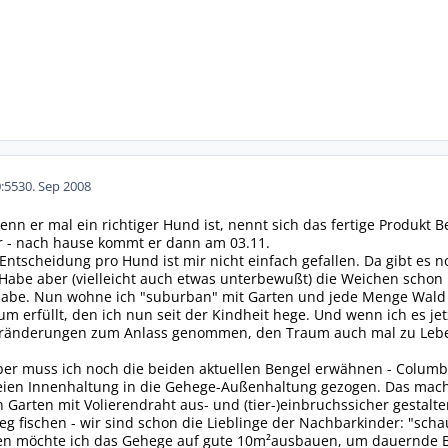
:55
30. Sep 2008
 Wenn er mal ein richtiger Hund ist, nennt sich das fertige Produk
 - nach hause kommt er dann am 03.11.
Entscheidung pro Hund ist mir nicht einfach gefallen. Da gibt es 
Habe aber (vielleicht auch etwas unterbewußt) die Weichen schon i
habe. Nun wohne ich "suburban" mit Garten und jede Menge Wald
um erfüllt, den ich nun seit der Kindheit hege. Und wenn ich es je
eränderungen zum Anlass genommen, den Traum auch mal zu Leben 
lber muss ich noch die beiden aktuellen Bengel erwähnen - Columb
ien Innenhaltung in die Gehege-Außenhaltung gezogen. Das macht 
 Garten mit Volierendraht aus- und (tier-)einbruchssicher gestal
 fischen - wir sind schon die Lieblinge der Nachbarkinder: "sch
en möchte ich das Gehege auf gute 10m²ausbauen, um dauernde Be