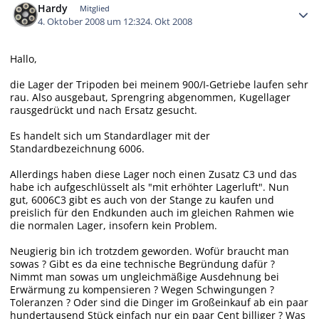
Hardy
Mitglied
4. Oktober 2008 um 12:32
4. Okt 2008
Hallo,
die Lager der Tripoden bei meinem 900/I-Getriebe laufen sehr
rau. Also ausgebaut, Sprengring abgenommen, Kugellager
rausgedrückt und nach Ersatz gesucht.
Es handelt sich um Standardlager mit der
Standardbezeichnung 6006.
Allerdings haben diese Lager noch einen Zusatz C3 und das
habe ich aufgeschlüsselt als "mit erhöhter Lagerluft". Nun
gut, 6006C3 gibt es auch von der Stange zu kaufen und
preislich für den Endkunden auch im gleichen Rahmen wie
die normalen Lager, insofern kein Problem.
Neugierig bin ich trotzdem geworden. Wofür braucht man
sowas ? Gibt es da eine technische Begründung dafür ?
Nimmt man sowas um ungleichmäßige Ausdehnung bei
Erwärmung zu kompensieren ? Wegen Schwingungen ?
Toleranzen ? Oder sind die Dinger im Großeinkauf ab ein paar
hundertausend Stück einfach nur ein paar Cent billiger ? Was