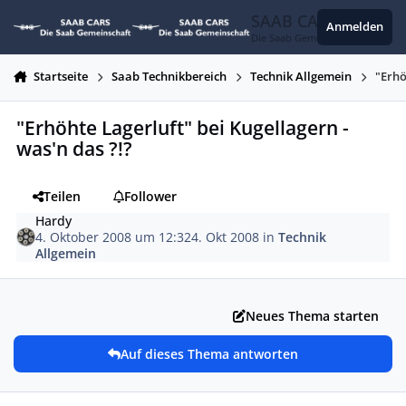
Zum Inhalt springen
SAAB CARS
Anmelden
Die Saab Gemeinschaft
Startseite
Saab Technikbereich
Technik Allgemein
"Erhö
"Erhöhte Lagerluft" bei Kugellagern -
was'n das ?!?
Teilen
Follower
Hardy
4. Oktober 2008 um 12:32
4. Okt 2008
in
Technik
Allgemein
Neues Thema starten
Auf dieses Thema antworten
Autor-Statistiken