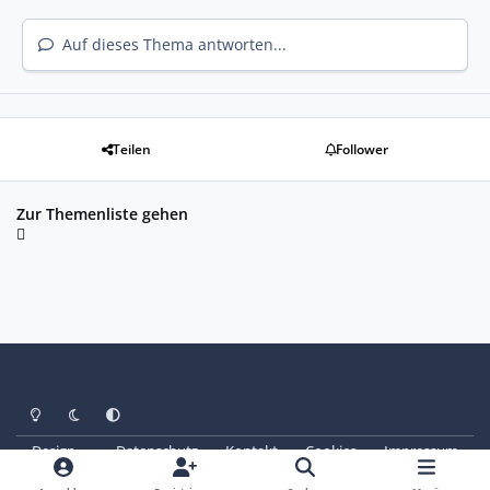
Auf dieses Thema antworten...
Teilen
Follower
Zur Themenliste gehen
Heller Modus
Dunkler Modus
Systemeinstellung
Design
Datenschutz
Kontakt
Cookies
Impressum
© Copyright 2025 - SAABoteure e. V.
Powered by
Invision Community