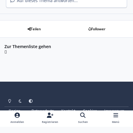
Auf dieses Thema antworten...
Teilen
Follower
Zur Themenliste gehen
Heller Modus
Dunkler Modus
Systemeinstellung
Design
Datenschutz
Kontakt
Cookies
Impressum
© Copyright 2025 - SAABoteure e. V.
Powered by
Invision Community
Anmelden
Registrieren
Suchen
Menü