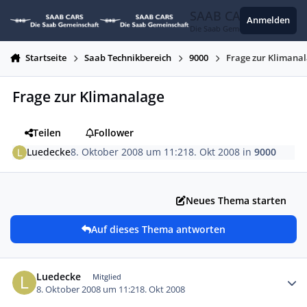
Zum Inhalt springen
SAAB CARS
Anmelden
Die Saab Gemeinschaft
Startseite
Saab Technikbereich
9000
Frage zur Klimana
Frage zur Klimanalage
Teilen
Follower
Luedecke
8. Oktober 2008 um 11:21
8. Okt 2008
in
9000
Neues Thema starten
Auf dieses Thema antworten
Autor-Statistiken
Luedecke
Mitglied
8. Oktober 2008 um 11:21
8. Okt 2008