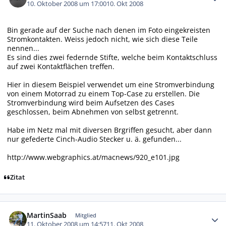
10. Oktober 2008 um 17:00
10. Okt 2008
Bin gerade auf der Suche nach denen im Foto eingekreisten
Stromkontakten. Weiss jedoch nicht, wie sich diese Teile
nennen...
Es sind dies zwei federnde Stifte, welche beim Kontaktschluss
auf zwei Kontaktflächen treffen.
Hier in diesem Beispiel verwendet um eine Stromverbindung
von einem Motorrad zu einem Top-Case zu erstellen. Die
Stromverbindung wird beim Aufsetzen des Cases
geschlossen, beim Abnehmen von selbst getrennt.
Habe im Netz mal mit diversen Brgriffen gesucht, aber dann
nur gefederte Cinch-Audio Stecker u. ä. gefunden...
http://www.webgraphics.at/macnews/920_e101.jpg
Zitat
Autor-Statistiken
MartinSaab
Mitglied
11. Oktober 2008 um 14:57
11. Okt 2008