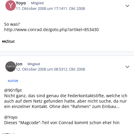
Yoyo
Mitglied
11. Oktober 2008 um 17:14
11. Okt 2008
So was?
http://www.conrad.de/goto.php?artikel=853430
Zitat
Autor-Statistiken
Jon
Mitglied
12. Oktober 2008 um 08:53
12. Okt 2008
AUTOR
@901flpt
Nicht ganz, das sind genau die Federkontaktstifte, welche ich
auch auf dem Netz gefunden hatte, aber nicht suche, da nur
ein einzelner Kontakt. Ohne den "Rahmen" zum Einbau...
@Yoyo
Dieses "Magcode"-Teil von Conrad kommt schon eher hin