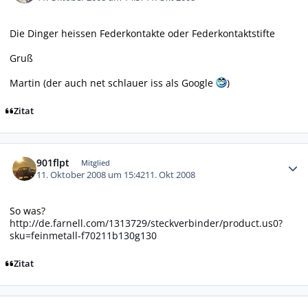
Die Dinger heissen Federkontakte oder Federkontaktstifte
Gruß
Martin (der auch net schlauer iss als Google
)
Zitat
Autor-Statistiken
901flpt
Mitglied
11. Oktober 2008 um 15:42
11. Okt 2008
So was?
http://de.farnell.com/1313729/steckverbinder/product.us0?
sku=feinmetall-f70211b130g130
Zitat
Autor-Statistiken