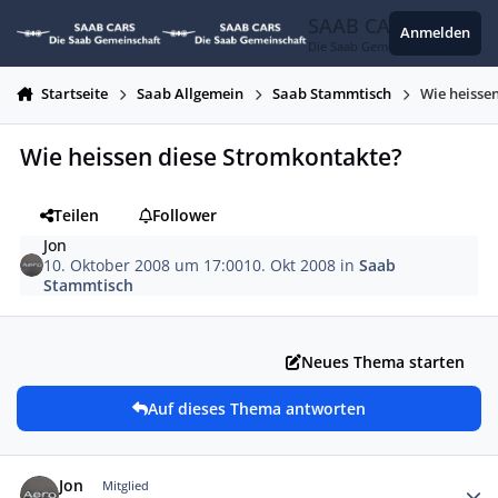
Zum Inhalt springen
SAAB CARS
Anmelden
Die Saab Gemeinschaft
Startseite
Saab Allgemein
Saab Stammtisch
Wie heisse
Wie heissen diese Stromkontakte?
Teilen
Follower
Jon
10. Oktober 2008 um 17:00
10. Okt 2008
in
Saab
Stammtisch
Neues Thema starten
Auf dieses Thema antworten
Autor-Statistiken
Jon
Mitglied