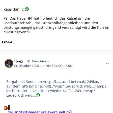
Raus damit!
PS: Das Haus HFT hat hoffentlich das Rätsel um die
Leerlaufdrehzahl, das Drehzahlhängenbleiben und den
Leistungsmangel gelöst: dringend verdächtigt wird die Kuh im
avlastingsventil.
Zitat
Autor-Statistiken
hb-ex
Administrator
13. Oktober 2008 um 06:15
13. Okt 2008
Bergab mit Sonne im Auspuff.......und bei exakt 249km/h
auf dem GPS (und Tacho!!)..*wup* Ladedruck weg....Tempo
leicht runter....Ladedruck wieder rauf.....249...*wup*
Ladedruck weg....
... der sprit ist wieder preiswert, gell ?