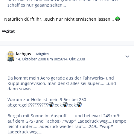
schaff es nur gaaanz selten...
Natürlich dürft ihr...euch nur nicht erwischen lassen...
Zitat
Autor-Statistiken
lachgas
Mitglied
14. Oktober 2008 um 00:56
14. Okt 2008
Da kommt mein Aero gerade aus der Fahrwerks- und
Kupplungsrevision, man denkt alles sei Super.......und
dann sowas.......
Warum zur Hölle ist mein 9-5er bei 250
abgeregelt???????????
:eek:
:eek:
Bergab mit Sonne im Auspuff.......und bei exakt 249km/h
auf dem GPS (und Tacho!!)..*wup* Ladedruck weg....Tempo
leicht runter....Ladedruck wieder rauf.....249...*wup*
Ladedruck weg....