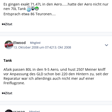
Es gingen exakt 71,47L in den Aero......hatte der Aero nicht nur
nen 70L Tank
Entsprach etwa 86 Teuronen....
Zitat
Autor-Statistiken
Elwood
Mitglied
13. Oktober 2008 um 07:42
13. Okt 2008
Tank
Afaik passen 80L in den 9-5 Aero, und hust 250? Meiner kniff
vor Anpassung des GLD schon bei 220 den Hintern zu, seit der
Reparatur war ich allerdings auch nicht mer auf einer
Freiflugzone.
Zitat
Autor-Statistiken
ssason
Mitglied