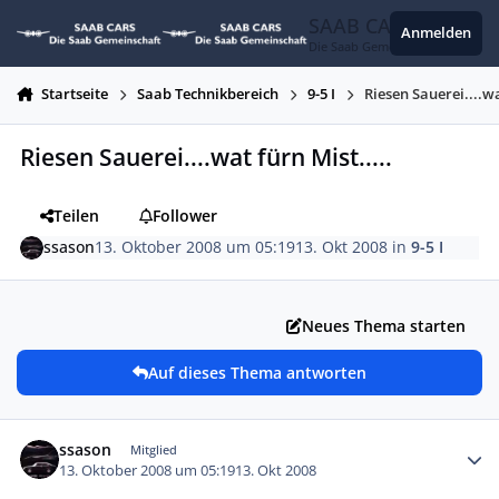
Zum Inhalt springen
SAAB CARS
Anmelden
Die Saab Gemeinschaft
Startseite
Saab Technikbereich
9-5 I
Riesen Sauerei....wa
Riesen Sauerei....wat fürn Mist.....
Teilen
Follower
ssason
13. Oktober 2008 um 05:19
13. Okt 2008
in
9-5 I
Neues Thema starten
Auf dieses Thema antworten
Autor-Statistiken
ssason
Mitglied
13. Oktober 2008 um 05:19
13. Okt 2008