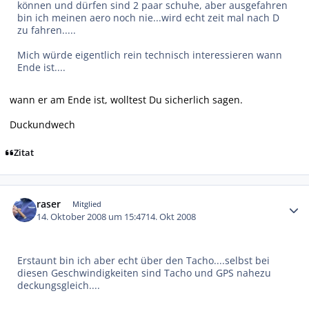
können und dürfen sind 2 paar schuhe, aber ausgefahren
bin ich meinen aero noch nie...wird echt zeit mal nach D
zu fahren.....
Mich würde eigentlich rein technisch interessieren wann
Ende ist....
wann er am Ende ist, wolltest Du sicherlich sagen.
Duckundwech
Zitat
Autor-Statistiken
raser
Mitglied
14. Oktober 2008 um 15:47
14. Okt 2008
Erstaunt bin ich aber echt über den Tacho....selbst bei
diesen Geschwindigkeiten sind Tacho und GPS nahezu
deckungsgleich....