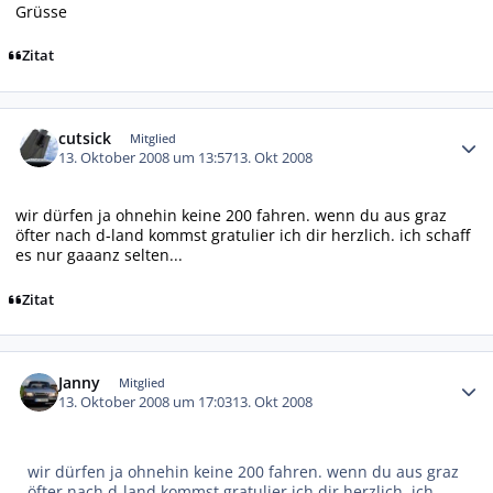
Grüsse
Zitat
Autor-Statistiken
cutsick
Mitglied
13. Oktober 2008 um 13:57
13. Okt 2008
wir dürfen ja ohnehin keine 200 fahren. wenn du aus graz
öfter nach d-land kommst gratulier ich dir herzlich. ich schaff
es nur gaaanz selten...
Zitat
Autor-Statistiken
Janny
Mitglied
13. Oktober 2008 um 17:03
13. Okt 2008
wir dürfen ja ohnehin keine 200 fahren. wenn du aus graz
öfter nach d-land kommst gratulier ich dir herzlich. ich