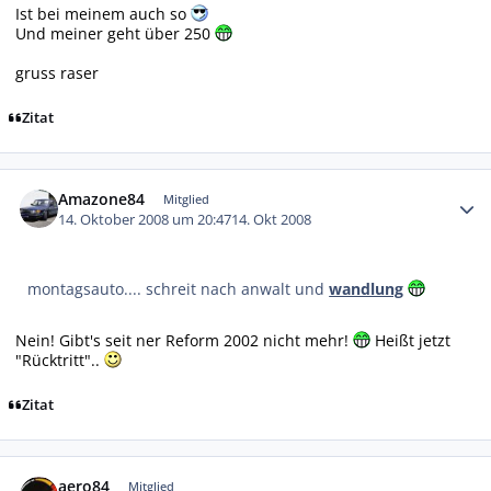
Ist bei meinem auch so
Und meiner geht über 250
gruss raser
Zitat
Autor-Statistiken
Amazone84
Mitglied
14. Oktober 2008 um 20:47
14. Okt 2008
montagsauto.... schreit nach anwalt und
wandlung
Nein! Gibt's seit ner Reform 2002 nicht mehr!
Heißt jetzt
"Rücktritt"..
Zitat
Autor-Statistiken
aero84
Mitglied