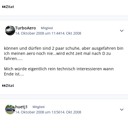
Zitat
Autor-Statistiken
TurboAero
Mitglied
14. Oktober 2008 um 11:44
14. Okt 2008
können und dürfen sind 2 paar schuhe, aber ausgefahren bin
ich meinen aero noch nie...wird echt zeit mal nach D zu
fahren.....
Mich würde eigentlich rein technisch interessieren wann
Ende ist....
Zitat
Autor-Statistiken
huetj1
Mitglied
14. Oktober 2008 um 13:56
14. Okt 2008