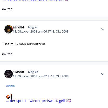
Zitat
Autor-Statistiken
aero84
Mitglied
13. Oktober 2008 um 06:17
13. Okt 2008
Das muß man ausnutzen!
Zitat
Autor-Statistiken
ssason
Mitglied
13. Oktober 2008 um 07:31
13. Okt 2008
AUTOR
... der sprit ist wieder preiswert, gell ?