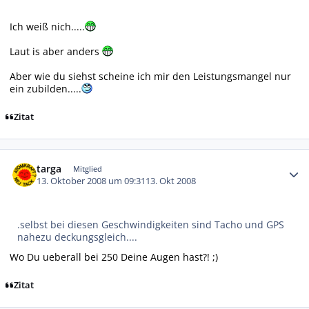
Ich weiß nich.....
Laut is aber anders
Aber wie du siehst scheine ich mir den Leistungsmangel nur
ein zubilden.....
Zitat
Autor-Statistiken
targa
Mitglied
13. Oktober 2008 um 09:31
13. Okt 2008
.selbst bei diesen Geschwindigkeiten sind Tacho und GPS
nahezu deckungsgleich....
Wo Du ueberall bei 250 Deine Augen hast?! ;)
Zitat