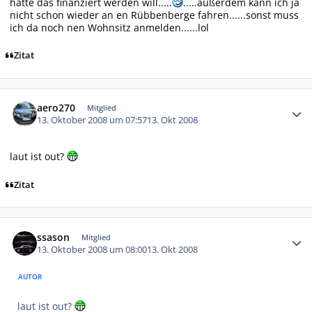
hätte das finanziert werden will.....
.....außerdem kann ich ja
nicht schon wieder an en Rübbenberge fahren......sonst muss
ich da noch nen Wohnsitz anmelden......lol
Zitat
Autor-Statistiken
aero270
Mitglied
13. Oktober 2008 um 07:57
13. Okt 2008
laut ist out?
Zitat
Autor-Statistiken
ssason
Mitglied
13. Oktober 2008 um 08:00
13. Okt 2008
AUTOR
laut ist out?