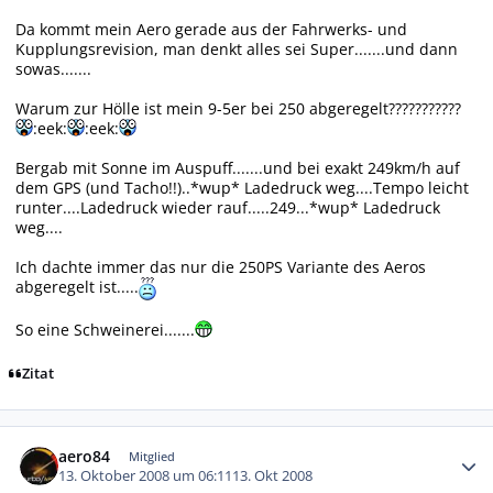
Da kommt mein Aero gerade aus der Fahrwerks- und
Kupplungsrevision, man denkt alles sei Super.......und dann
sowas.......
Warum zur Hölle ist mein 9-5er bei 250 abgeregelt???????????
:eek:
:eek:
Bergab mit Sonne im Auspuff.......und bei exakt 249km/h auf
dem GPS (und Tacho!!)..*wup* Ladedruck weg....Tempo leicht
runter....Ladedruck wieder rauf.....249...*wup* Ladedruck
weg....
Ich dachte immer das nur die 250PS Variante des Aeros
abgeregelt ist.....
So eine Schweinerei.......
Zitat
Autor-Statistiken
aero84
Mitglied
13. Oktober 2008 um 06:11
13. Okt 2008