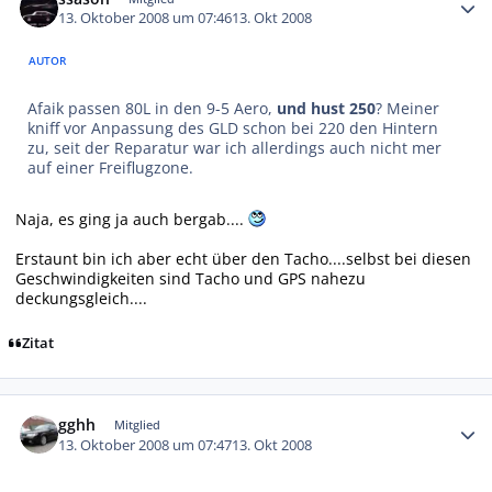
13. Oktober 2008 um 07:46
13. Okt 2008
AUTOR
Afaik passen 80L in den 9-5 Aero,
und hust 250
? Meiner
kniff vor Anpassung des GLD schon bei 220 den Hintern
zu, seit der Reparatur war ich allerdings auch nicht mer
auf einer Freiflugzone.
Naja, es ging ja auch bergab....
Erstaunt bin ich aber echt über den Tacho....selbst bei diesen
Geschwindigkeiten sind Tacho und GPS nahezu
deckungsgleich....
Zitat
Autor-Statistiken
gghh
Mitglied
13. Oktober 2008 um 07:47
13. Okt 2008