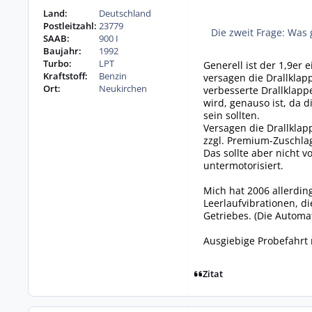
Land:
Deutschland
Postleitzahl:
23779
Die zweit Frage: Was 
SAAB:
900 I
Baujahr:
1992
Turbo:
LPT
Generell ist der 1,9er 
Kraftstoff:
Benzin
versagen die Drallklap
Ort:
Neukirchen
verbesserte Drallklapp
wird, genauso ist, da
sein sollten.
Versagen die Drallklap
zzgl. Premium-Zuschla
Das sollte aber nicht v
untermotorisiert.
Mich hat 2006 allerdin
Leerlaufvibrationen, 
Getriebes. (Die Automat
Ausgiebige Probefahrt 
Zitat