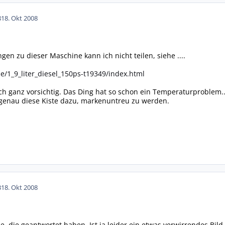
8
18. Okt 2008
gen zu dieser Maschine kann ich nicht teilen, siehe ....
e/1_9_liter_diesel_150ps-t19349/index.html
ch ganz vorsichtig. Das Ding hat so schon ein Temperaturproblem...
 genau diese Kiste dazu, markenuntreu zu werden.
3
18. Okt 2008
e, die geantwortet haben. Ist ja leider ein etwas verwirrendes Bi