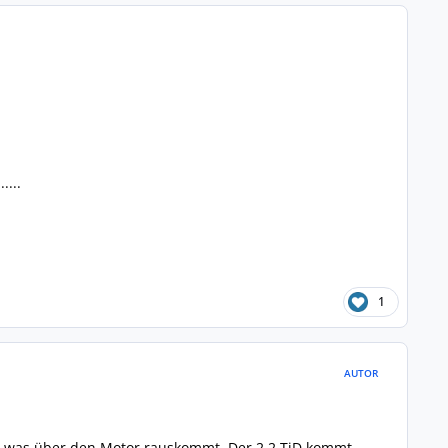
....
1
AUTOR
ld, was über den Motor rauskommt. Der 2.2 TiD kommt