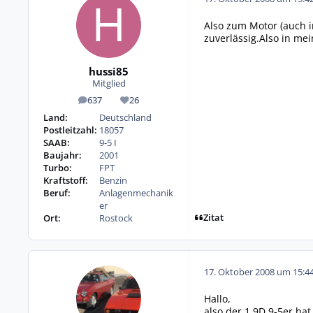
Also zum Motor (auch i
zuverlässig.Also in mei
hussi85
Mitglied
637
26
Beiträge
Reputation
Land:
Deutschland
Postleitzahl:
18057
SAAB:
9-5 I
Baujahr:
2001
Turbo:
FPT
Kraftstoff:
Benzin
Beruf:
Anlagenmechanik
er
Zitat
Ort:
Rostock
17. Oktober 2008 um 15:4
Hallo,
also der 1,9D 9-5er hat