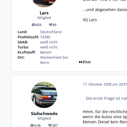
...und abgesehen davon
Lars
Mitglied
VG Lars
404
88
Beiträge
Reputation
Land:
Deutschland
Postleitzahl:
53340
SAAB:
weiß nicht
Turbo:
weiß nicht
Kraftstoff:
Benzin
Ort:
Meckenheim bei
Zitat
Bonn
17. Oktober 2008 um 20:5
Die erste Frage ist n
Hmm, für die reichlich
Südschwede
wenn die Autos eine op
Mitglied
kleinen Diesel kein R
4,4k
387
Beiträge
Reputation