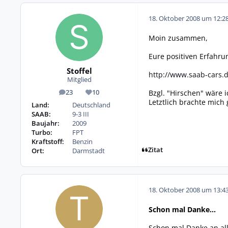
18. Oktober 2008 um 12:2
Moin zusammen,
Eure positiven Erfahrun
Stoffel
http://www.saab-cars.d
Mitglied
Bzgl. "Hirschen" wäre i
23
10
Beiträge
Reputation
Letztlich brachte mich
Land:
Deutschland
SAAB:
9-3 III
Baujahr:
2009
Turbo:
FPT
Kraftstoff:
Benzin
Zitat
Ort:
Darmstadt
18. Oktober 2008 um 13:4
Schon mal Danke...
Schon mal Danke an all