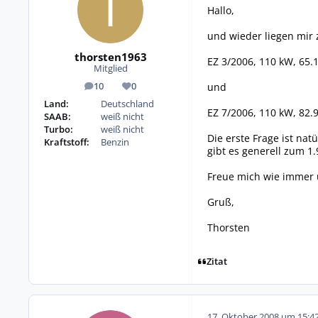
Hallo,
und wieder liegen mir z
thorsten1963
EZ 3/2006, 110 kW, 65.
Mitglied
und
10
0
Beiträge
Reputation
Land:
Deutschland
EZ 7/2006, 110 kW, 82.
SAAB:
weiß nicht
Turbo:
weiß nicht
Die erste Frage ist nat
Kraftstoff:
Benzin
gibt es generell zum 1
Freue mich wie immer ü
Gruß,
Thorsten
Zitat
17. Oktober 2008 um 15:4