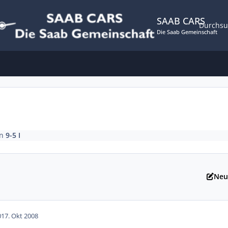
SAAB CARS
Durchs
Die Saab Gemeinschaft
D
in
9-5 I
Neu
0
17. Okt 2008