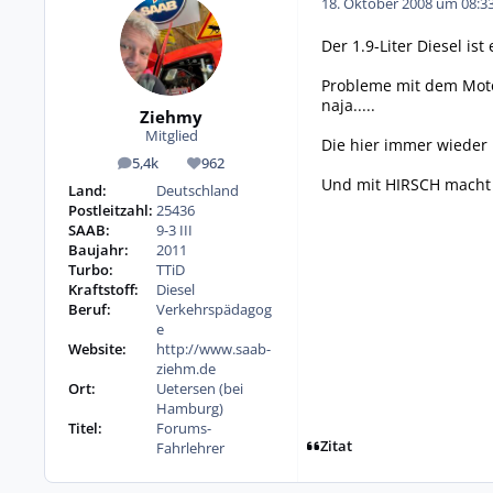
18. Oktober 2008 um 08:3
Der 1.9-Liter Diesel ist
Probleme mit dem Motor
naja.....
Ziehmy
Mitglied
Die hier immer wieder 
5,4k
962
Beiträge
Reputation
Und mit HIRSCH macht d
Land:
Deutschland
Postleitzahl:
25436
SAAB:
9-3 III
Baujahr:
2011
Turbo:
TTiD
Kraftstoff:
Diesel
Beruf:
Verkehrspädagog
e
Website:
http://www.saab-
ziehm.de
Ort:
Uetersen (bei
Hamburg)
Titel:
Forums-
Zitat
Fahrlehrer