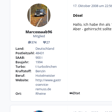
17. Oktober 2008 um 22:5
Dösel
Hallo, ich habe ihn als
Aber - gehirrscht sollte
Marcossaab96
Mitglied
374
27
Beiträge
Reputation
Land:
Deutschland
Postleitzahl:
48431
SAAB:
900 I
Baujahr:
1994
Turbo:
t turbolinchen
Kraftstoff:
Benzin
Beruf:
Hotelmeister
Website:
http://www.gastr
oservice-
remuss.de
Zitat
Ort:
Rheine