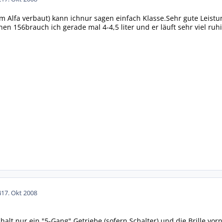
m Alfa verbaut) kann ichnur sagen einfach Klasse.Sehr gute Leis
nen 156brauch ich gerade mal 4-4,5 liter und er läuft sehr viel ruhi
4
17. Okt 2008
 halt nur ein "5-Gang" Getriebe (sofern Schalter) und die Brille vor