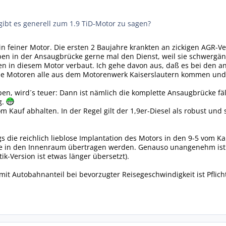
gibt es generell zum 1.9 TiD-Motor zu sagen?
ein feiner Motor. Die ersten 2 Baujahre krankten an zickigen AGR-V
pen in der Ansaugbrücke gerne mal den Dienst, weil sie schwergä
en in diesem Motor verbaut. Ich gehe davon aus, daß es bei den 
 die Motoren alle aus dem Motorenwerk Kaiserslautern kommen un
pen, wird´s teuer: Dann ist nämlich die komplette Ansaugbrücke fäl
g.
om Kauf abhalten. In der Regel gilt der 1,9er-Diesel als robust und
gs die reichlich lieblose Implantation des Motors in den 9-5 vo
die in den Innenraum übertragen werden. Genauso unangenehm ist
ik-Version ist etwas länger übersetzt).
mit Autobahnanteil bei bevorzugter Reisegeschwindigkeit ist Pflich