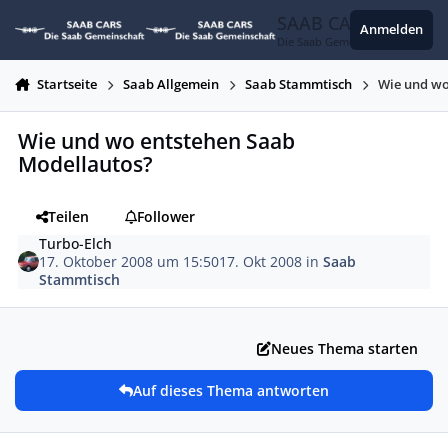
Zum Inhalt springen
SAAB CARS
Anmelden
Die Saab Gemeinschaft
Startseite
Saab Allgemein
Saab Stammtisch
Wie und wo
Wie und wo entstehen Saab
Modellautos?
Teilen
Follower
Turbo-Elch
17. Oktober 2008 um 15:50
17. Okt 2008
in
Saab
Stammtisch
Neues Thema starten
Auf dieses Thema antworten
Autor-Statistiken