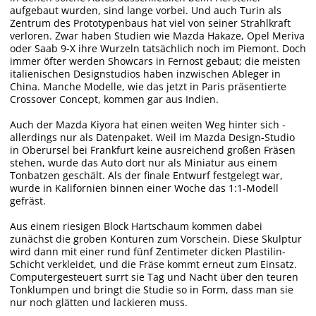
aufgebaut wurden, sind lange vorbei. Und auch Turin als
Zentrum des Prototypenbaus hat viel von seiner Strahlkraft
verloren. Zwar haben Studien wie Mazda Hakaze, Opel Meriva
oder Saab 9-X ihre Wurzeln tatsächlich noch im Piemont. Doch
immer öfter werden Showcars in Fernost gebaut; die meisten
italienischen Designstudios haben inzwischen Ableger in
China. Manche Modelle, wie das jetzt in Paris präsentierte
Crossover Concept, kommen gar aus Indien.
Auch der Mazda Kiyora hat einen weiten Weg hinter sich -
allerdings nur als Datenpaket. Weil im Mazda Design-Studio
in Oberursel bei Frankfurt keine ausreichend großen Fräsen
stehen, wurde das Auto dort nur als Miniatur aus einem
Tonbatzen geschält. Als der finale Entwurf festgelegt war,
wurde in Kalifornien binnen einer Woche das 1:1-Modell
gefräst.
Aus einem riesigen Block Hartschaum kommen dabei
zunächst die groben Konturen zum Vorschein. Diese Skulptur
wird dann mit einer rund fünf Zentimeter dicken Plastilin-
Schicht verkleidet, und die Fräse kommt erneut zum Einsatz.
Computergesteuert surrt sie Tag und Nacht über den teuren
Tonklumpen und bringt die Studie so in Form, dass man sie
nur noch glätten und lackieren muss.