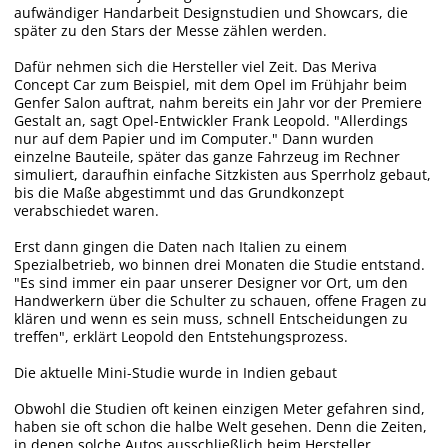
aufwändiger Handarbeit Designstudien und Showcars, die
später zu den Stars der Messe zählen werden.
Dafür nehmen sich die Hersteller viel Zeit. Das Meriva
Concept Car zum Beispiel, mit dem Opel im Frühjahr beim
Genfer Salon auftrat, nahm bereits ein Jahr vor der Premiere
Gestalt an, sagt Opel-Entwickler Frank Leopold. "Allerdings
nur auf dem Papier und im Computer." Dann wurden
einzelne Bauteile, später das ganze Fahrzeug im Rechner
simuliert, daraufhin einfache Sitzkisten aus Sperrholz gebaut,
bis die Maße abgestimmt und das Grundkonzept
verabschiedet waren.
Erst dann gingen die Daten nach Italien zu einem
Spezialbetrieb, wo binnen drei Monaten die Studie entstand.
"Es sind immer ein paar unserer Designer vor Ort, um den
Handwerkern über die Schulter zu schauen, offene Fragen zu
klären und wenn es sein muss, schnell Entscheidungen zu
treffen", erklärt Leopold den Entstehungsprozess.
Die aktuelle Mini-Studie wurde in Indien gebaut
Obwohl die Studien oft keinen einzigen Meter gefahren sind,
haben sie oft schon die halbe Welt gesehen. Denn die Zeiten,
in denen solche Autos ausschließlich beim Hersteller