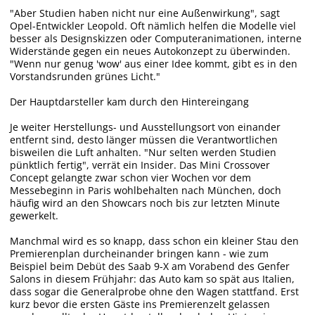
"Aber Studien haben nicht nur eine Außenwirkung", sagt
Opel-Entwickler Leopold. Oft nämlich helfen die Modelle viel
besser als Designskizzen oder Computeranimationen, interne
Widerstände gegen ein neues Autokonzept zu überwinden.
"Wenn nur genug 'wow' aus einer Idee kommt, gibt es in den
Vorstandsrunden grünes Licht."
Der Hauptdarsteller kam durch den Hintereingang
Je weiter Herstellungs- und Ausstellungsort von einander
entfernt sind, desto länger müssen die Verantwortlichen
bisweilen die Luft anhalten. "Nur selten werden Studien
pünktlich fertig", verrät ein Insider. Das Mini Crossover
Concept gelangte zwar schon vier Wochen vor dem
Messebeginn in Paris wohlbehalten nach München, doch
häufig wird an den Showcars noch bis zur letzten Minute
gewerkelt.
Manchmal wird es so knapp, dass schon ein kleiner Stau den
Premierenplan durcheinander bringen kann - wie zum
Beispiel beim Debüt des Saab 9-X am Vorabend des Genfer
Salons in diesem Frühjahr: das Auto kam so spät aus Italien,
dass sogar die Generalprobe ohne den Wagen stattfand. Erst
kurz bevor die ersten Gäste ins Premierenzelt gelassen