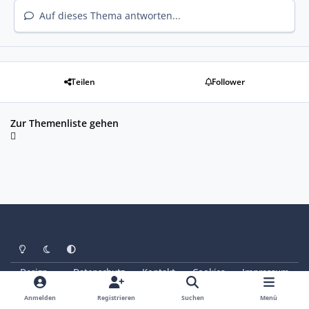
Auf dieses Thema antworten...
Teilen
Follower
Zur Themenliste gehen
Heller Modus
Dunkler Modus
Systemeinstellung
Design
Datenschutz
Kontakt
Cookies
Impressum
© Copyright 2025 - SAABoteure e. V.
Powered by
Invision Community
Anmelden
Registrieren
Suchen
Menü