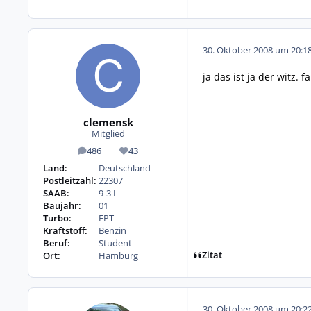
30. Oktober 2008 um 20:1
ja das ist ja der witz.
clemensk
Mitglied
486
43
Beiträge
Reputation
Land:
Deutschland
Postleitzahl:
22307
SAAB:
9-3 I
Baujahr:
01
Turbo:
FPT
Kraftstoff:
Benzin
Beruf:
Student
Zitat
Ort:
Hamburg
30. Oktober 2008 um 20:2