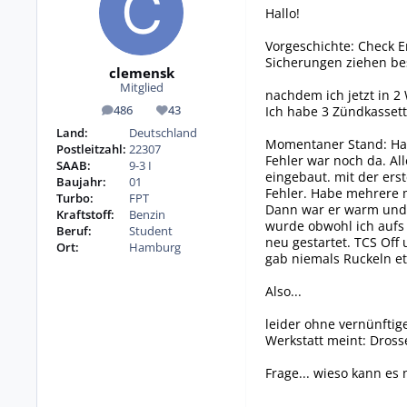
Hallo!
Vorgeschichte: Check E
Sicherungen ziehen bes
clemensk
Mitglied
nachdem ich jetzt in 2 
Ich habe 3 Zündkassett
486
43
Beiträge
Reputation
Land:
Deutschland
Momentaner Stand: Habe
Postleitzahl:
22307
Fehler war noch da. Al
SAAB:
9-3 I
eingebaut. mit der erst
Baujahr:
01
Fehler. Habe mehrere m
Turbo:
FPT
Dann war er warm und i
Kraftstoff:
Benzin
wurde obwohl ich aufs 
Beruf:
Student
neu gestartet. TCS Off
Ort:
Hamburg
gab niemals Ruckeln e
Also...
leider ohne vernünftig
Werkstatt meint: Drosse
Frage... wieso kann es 