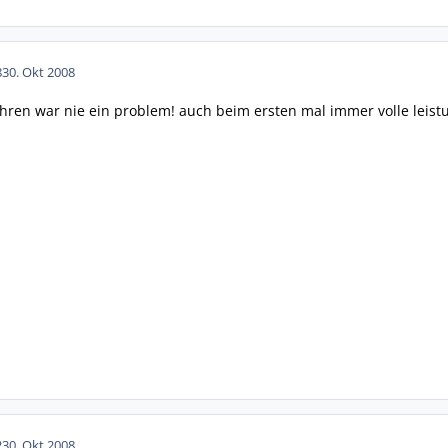
8
30. Okt 2008
 fahren war nie ein problem! auch beim ersten mal immer volle leistu
2
30. Okt 2008