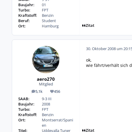
Baujahr:
01
Turbo:
FPT
Kraftstoff:
Benzin
Beruf:
Student
Zitat
Ort:
Hamburg
30. Oktober 2008 um 20:1
ok,
wie fährt/verhält sich 
aero270
Mitglied
5,1k
456
Beiträge
Reputation
SAAB:
9-3 III
Baujahr:
2008
Turbo:
FPT
Kraftstoff:
Benzin
Ort:
Montserrat/Spani
en
Zitat
Titel:
Uddevalla Tuner