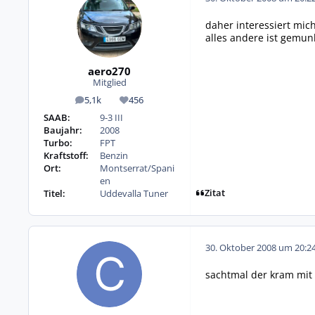
daher interessiert mic
alles andere ist gemunk
aero270
Mitglied
5,1k
456
Beiträge
Reputation
SAAB:
9-3 III
Baujahr:
2008
Turbo:
FPT
Kraftstoff:
Benzin
Ort:
Montserrat/Spani
en
Zitat
Titel:
Uddevalla Tuner
30. Oktober 2008 um 20:2
sachtmal der kram mit 