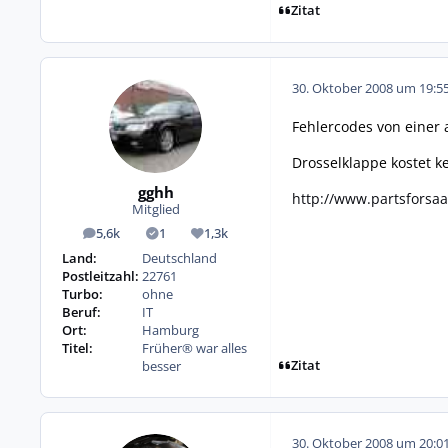
Zitat
30. Oktober 2008 um 19:5
Fehlercodes von einer 
Drosselklappe kostet k
gghh
http://www.partsforsa
Mitglied
5,6k
1
1,3k
Beiträge
Lösungen
Reputation
Land:
Deutschland
Postleitzahl:
22761
Turbo:
ohne
Beruf:
IT
Ort:
Hamburg
Titel:
Früher® war alles
Zitat
besser
30. Oktober 2008 um 20:0