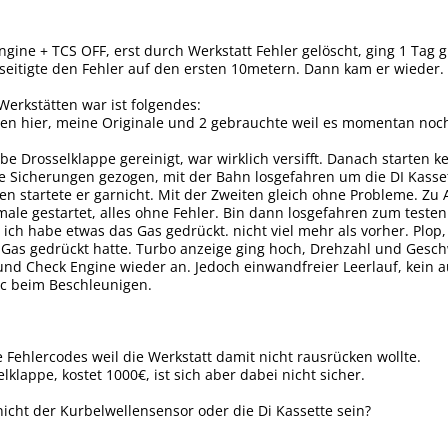
ngine + TCS OFF, erst durch Werkstatt Fehler gelöscht, ging 1 Tag
eitigte den Fehler auf den ersten 10metern. Dann kam er wieder.
Werkstätten war ist folgendes:
en hier, meine Originale und 2 gebrauchte weil es momentan noch
 Drosselklappe gereinigt, war wirklich versifft. Danach starten k
le Sicherungen gezogen, mit der Bahn losgefahren um die DI Kasse
en startete er garnicht. Mit der Zweiten gleich ohne Probleme. Zu 
ale gestartet, alles ohne Fehler. Bin dann losgefahren zum testen
ch habe etwas das Gas gedrückt. nicht viel mehr als vorher. Plop
Gas gedrückt hatte. Turbo anzeige ging hoch, Drehzahl und Geschw
 und Check Engine wieder an. Jedoch einwandfreier Leerlauf, kein 
tc beim Beschleunigen.
e Fehlercodes weil die Werkstatt damit nicht rausrücken wollte.
lklappe, kostet 1000€, ist sich aber dabei nicht sicher.
nicht der Kurbelwellensensor oder die Di Kassette sein?