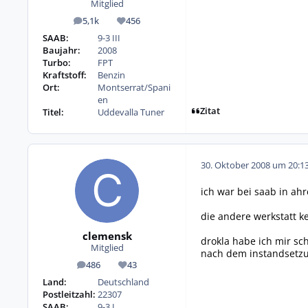
Mitglied
5,1k
456
Beiträge
Reputation
SAAB:
9-3 III
Baujahr:
2008
Turbo:
FPT
Kraftstoff:
Benzin
Ort:
Montserrat/Spani
en
Zitat
Titel:
Uddevalla Tuner
30. Oktober 2008 um 20:1
ich war bei saab in ah
die andere werkstatt k
clemensk
drokla habe ich mir sc
Mitglied
nach dem instandsetzu
486
43
Beiträge
Reputation
Land:
Deutschland
Postleitzahl:
22307
SAAB:
9-3 I