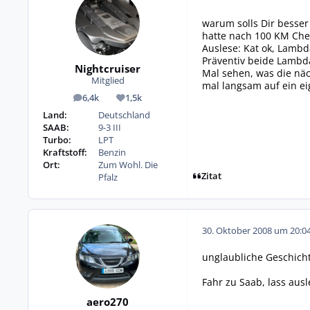
warum solls Dir besser
hatte nach 100 KM Chec
Auslese: Kat ok, Lamb
Präventiv beide Lambda
Nightcruiser
Mal sehen, was die näch
Mitglied
mal langsam auf ein e
6,4k
1,5k
Beiträge
Reputation
Land:
Deutschland
SAAB:
9-3 III
Turbo:
LPT
Kraftstoff:
Benzin
Ort:
Zum Wohl. Die
Zitat
Pfalz
30. Oktober 2008 um 20:0
unglaubliche Geschicht
Fahr zu Saab, lass ausl
aero270