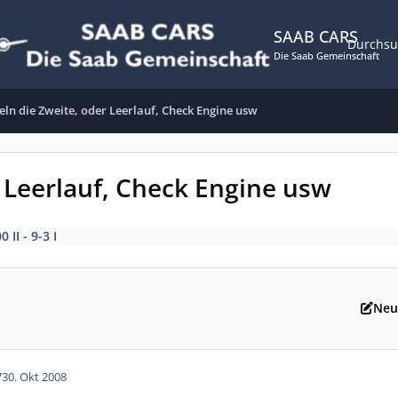
SAAB CARS
Durchs
Die Saab Gemeinschaft
ln die Zweite, oder Leerlauf, Check Engine usw
 Leerlauf, Check Engine usw
0 II - 9-3 I
Neu
7
30. Okt 2008