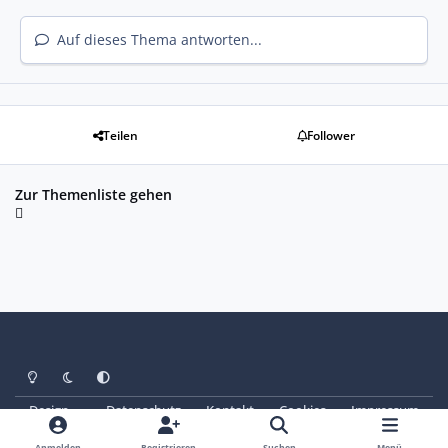
Auf dieses Thema antworten...
Teilen
Follower
Zur Themenliste gehen
Heller Modus
Dunkler Modus
Systemeinstellung
Design
Datenschutz
Kontakt
Cookies
Impressum
© Copyright 2025 - SAABoteure e. V.
Powered by
Invision Community
Anmelden
Registrieren
Suchen
Menü