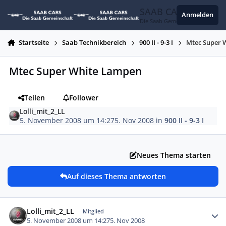
Zum Inhalt springen
SAAB CARS
Anmelden
Die Saab Gemeinschaft
Startseite
Saab Technikbereich
900 II - 9-3 I
Mtec Super 
Mtec Super White Lampen
Teilen
Follower
Lolli_mit_2_LL
5. November 2008 um 14:27
5. Nov 2008
in
900 II - 9-3 I
Neues Thema starten
Auf dieses Thema antworten
Autor-Statistiken
Lolli_mit_2_LL
Mitglied
5. November 2008 um 14:27
5. Nov 2008