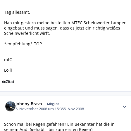
Tag allesamt,
Hab mir gestern meine bestellten MTEC Scheinwerfer Lampen
eingebaut und muss sagen, dass es jetzt ein richtig weißes
Scheinwerferlicht wirft.
*empfehlung* TOP
mfG
Lolli
Zitat
Autor-Statistiken
Johnny Bravo
Mitglied
5. November 2008 um 15:35
5. Nov 2008
Schon mal bei Regen gefahren? Ein Bekannter hat die in
seinem Audi (gehabt - bis zum ersten Regen)