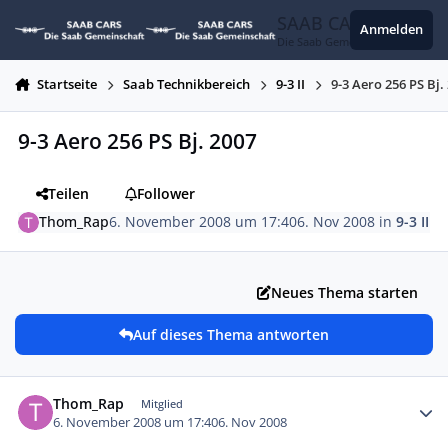
Zum Inhalt springen
SAAB CARS
Anmelden
Die Saab Gemeinschaft
Startseite
Saab Technikbereich
9-3 II
9-3 Aero 256 PS Bj.
9-3 Aero 256 PS Bj. 2007
Teilen
Follower
Thom_Rap
6. November 2008 um 17:40
6. Nov 2008
in
9-3 II
Neues Thema starten
Auf dieses Thema antworten
Autor-Statistiken
Thom_Rap
Mitglied
6. November 2008 um 17:40
6. Nov 2008