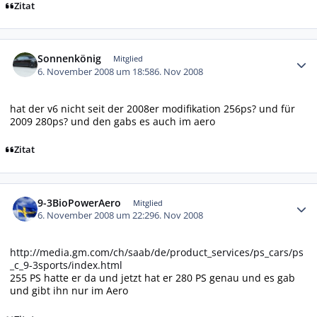
Zitat
Autor-Statistiken
Sonnenkönig
Mitglied
6. November 2008 um 18:58
6. Nov 2008
hat der v6 nicht seit der 2008er modifikation 256ps? und für
2009 280ps? und den gabs es auch im aero
Zitat
Autor-Statistiken
9-3BioPowerAero
Mitglied
6. November 2008 um 22:29
6. Nov 2008
http://media.gm.com/ch/saab/de/product_services/ps_cars/ps
_c_9-3sports/index.html
255 PS hatte er da und jetzt hat er 280 PS genau und es gab
und gibt ihn nur im Aero