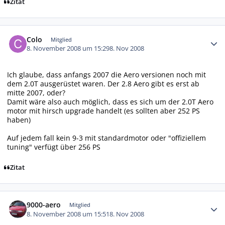
Zitat
Autor-Statistiken
Colo
Mitglied
8. November 2008 um 15:29
8. Nov 2008
Ich glaube, dass anfangs 2007 die Aero versionen noch mit
dem 2.0T ausgerüstet waren. Der 2.8 Aero gibt es erst ab
mitte 2007, oder?
Damit wäre also auch möglich, dass es sich um der 2.0T Aero
motor mit hirsch upgrade handelt (es sollten aber 252 PS
haben)
Auf jedem fall kein 9-3 mit standardmotor oder "offiziellem
tuning" verfügt über 256 PS
Zitat
Autor-Statistiken
9000-aero
Mitglied
8. November 2008 um 15:51
8. Nov 2008