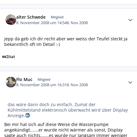
Autor-Statistiken
alter Schwede
Mitglied
8. November 2008 um 14:54
8. Nov 2008
jepp da geb ich dir recht aber wer weiss der Teufel steckt ja
bekanntlich oft im Detail :-)
Zitat
Autor-Statistiken
Flo Muc
Mitglied
8. November 2008 um 16:31
8. Nov 2008
das wäre dann doch zu einfach. Zumal der
Kühlmittelstand elektronisch überwacht wird über Display
Anzeige.
Bei mir hat sich auf diese Weise die Wasserpumpe
angekündigt.......er wurde nicht wärmer als sonst, Display
sagte auch nichts.......es wurde nur langsam immer weniger