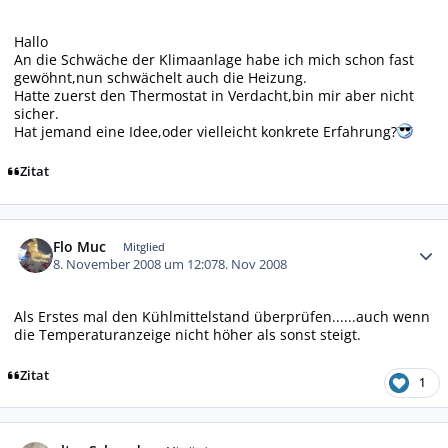
Hallo
An die Schwäche der Klimaanlage habe ich mich schon fast
gewöhnt,nun schwächelt auch die Heizung.
Hatte zuerst den Thermostat in Verdacht,bin mir aber nicht
sicher.
Hat jemand eine Idee,oder vielleicht konkrete Erfahrung?
Zitat
Autor-Statistiken
Flo Muc
Mitglied
8. November 2008 um 12:07
8. Nov 2008
Als Erstes mal den Kühlmittelstand überprüfen......auch wenn
die Temperaturanzeige nicht höher als sonst steigt.
Zitat
1
Autor-Statistiken