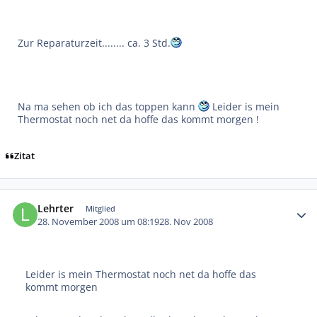
Zur Reparaturzeit........ ca. 3 Std.
Na ma sehen ob ich das toppen kann
Leider is mein
Thermostat noch net da hoffe das kommt morgen !
Zitat
Autor-Statistiken
Lehrter
Mitglied
28. November 2008 um 08:19
28. Nov 2008
Leider is mein Thermostat noch net da hoffe das
kommt morgen