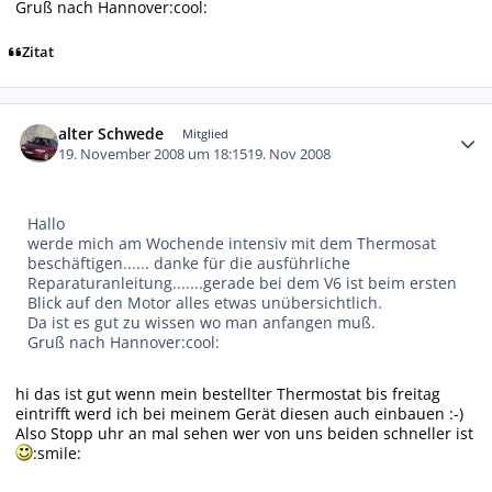
Gruß nach Hannover:cool:
Zitat
Autor-Statistiken
alter Schwede
Mitglied
19. November 2008 um 18:15
19. Nov 2008
Hallo
werde mich am Wochende intensiv mit dem Thermosat
beschäftigen...... danke für die ausführliche
Reparaturanleitung.......gerade bei dem V6 ist beim ersten
Blick auf den Motor alles etwas unübersichtlich.
Da ist es gut zu wissen wo man anfangen muß.
Gruß nach Hannover:cool:
hi das ist gut wenn mein bestellter Thermostat bis freitag
eintrifft werd ich bei meinem Gerät diesen auch einbauen :-)
Also Stopp uhr an mal sehen wer von uns beiden schneller ist
:smile: