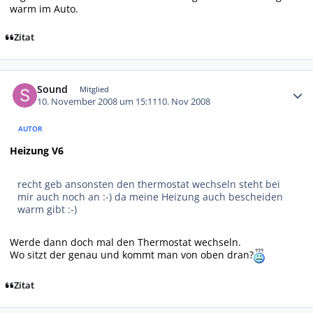
warm im Auto.
Zitat
Autor-Statistiken
Sound
Mitglied
10. November 2008 um 15:11
10. Nov 2008
AUTOR
Heizung V6
recht geb ansonsten den thermostat wechseln steht bei
mir auch noch an :-) da meine Heizung auch bescheiden
warm gibt :-)
Werde dann doch mal den Thermostat wechseln.
Wo sitzt der genau und kommt man von oben dran?
Zitat