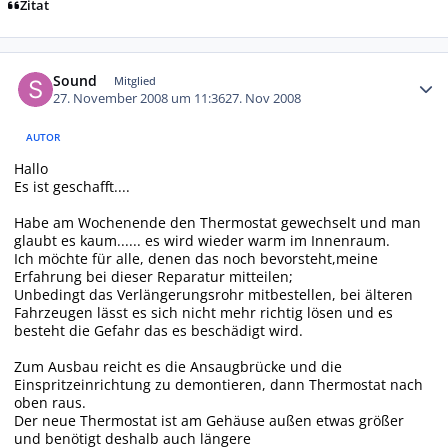
Zitat
Autor-Statistiken
Sound
Mitglied
27. November 2008 um 11:36
27. Nov 2008
AUTOR
Hallo
Es ist geschafft....
Habe am Wochenende den Thermostat gewechselt und man
glaubt es kaum...... es wird wieder warm im Innenraum.
Ich möchte für alle, denen das noch bevorsteht,meine
Erfahrung bei dieser Reparatur mitteilen;
Unbedingt das Verlängerungsrohr mitbestellen, bei älteren
Fahrzeugen lässt es sich nicht mehr richtig lösen und es
besteht die Gefahr das es beschädigt wird.
Zum Ausbau reicht es die Ansaugbrücke und die
Einspritzeinrichtung zu demontieren, dann Thermostat nach
oben raus.
Der neue Thermostat ist am Gehäuse außen etwas größer
und benötigt deshalb auch längere