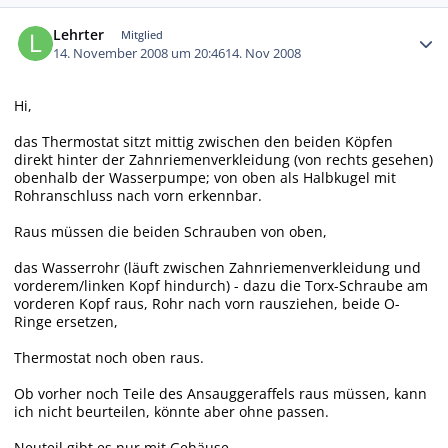
Autor-Statistiken
Lehrter
Mitglied
14. November 2008 um 20:46
14. Nov 2008
Hi,
das Thermostat sitzt mittig zwischen den beiden Köpfen
direkt hinter der Zahnriemenverkleidung (von rechts gesehen)
obenhalb der Wasserpumpe; von oben als Halbkugel mit
Rohranschluss nach vorn erkennbar.
Raus müssen die beiden Schrauben von oben,
das Wasserrohr (läuft zwischen Zahnriemenverkleidung und
vorderem/linken Kopf hindurch) - dazu die Torx-Schraube am
vorderen Kopf raus, Rohr nach vorn rausziehen, beide O-
Ringe ersetzen,
Thermostat noch oben raus.
Ob vorher noch Teile des Ansauggeraffels raus müssen, kann
ich nicht beurteilen, könnte aber ohne passen.
Neuteil gibt es nur mit Gehäuse.