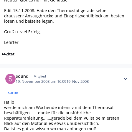
Edit 15.11.2008: Habe den Thermostat gerade selber
draussen; Ansaugbrücke und Einspritzventilblock am besten
lösen und beiseite legen.
Gruß u. viel Erfolg,
Lehrter
Zitat
Autor-Statistiken
Sound
Mitglied
19. November 2008 um 16:09
19. Nov 2008
AUTOR
Hallo
werde mich am Wochende intensiv mit dem Thermosat
beschäftigen...... danke für die ausführliche
Reparaturanleitung.......gerade bei dem V6 ist beim ersten
Blick auf den Motor alles etwas unübersichtlich.
Da ist es gut zu wissen wo man anfangen muß.