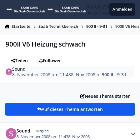
Zum Inhalt springen
SAAB CARS
Anmelden
Die Saab Gemeinschaft
Startseite
Saab Technikbereich
900 II - 9-3 I
900II V6 Hei
900II V6 Heizung schwach
Teilen
Follower
Sound
8. November 2008 um 11:43
8. Nov 2008
in
900 II - 9-3 I
Neues Thema starten
Auf dieses Thema antworten
Autor-Statistiken
Sound
Mitglied
8. November 2008 um 11:43
8. Nov 2008