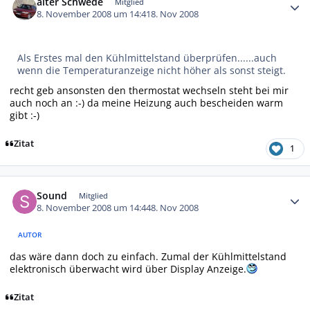
alter Schwede
Mitglied
8. November 2008 um 14:41
8. Nov 2008
Als Erstes mal den Kühlmittelstand überprüfen......auch
wenn die Temperaturanzeige nicht höher als sonst steigt.
recht geb ansonsten den thermostat wechseln steht bei mir
auch noch an :-) da meine Heizung auch bescheiden warm
gibt :-)
Zitat
1
Autor-Statistiken
Sound
Mitglied
8. November 2008 um 14:44
8. Nov 2008
AUTOR
das wäre dann doch zu einfach. Zumal der Kühlmittelstand
elektronisch überwacht wird über Display Anzeige.
Zitat