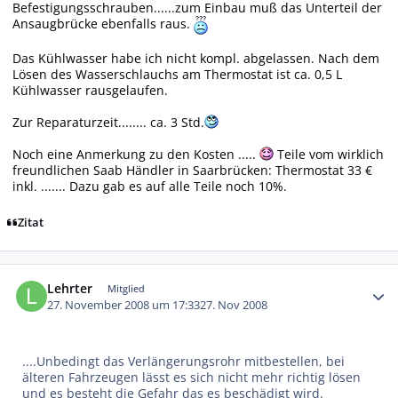
Befestigungsschrauben......zum Einbau muß das Unterteil der
Ansaugbrücke ebenfalls raus.
Das Kühlwasser habe ich nicht kompl. abgelassen. Nach dem
Lösen des Wasserschlauchs am Thermostat ist ca. 0,5 L
Kühlwasser rausgelaufen.
Zur Reparaturzeit........ ca. 3 Std.
Noch eine Anmerkung zu den Kosten .....
Teile vom wirklich
freundlichen Saab Händler in Saarbrücken: Thermostat 33 €
inkl. ....... Dazu gab es auf alle Teile noch 10%.
Zitat
Autor-Statistiken
Lehrter
Mitglied
27. November 2008 um 17:33
27. Nov 2008
....Unbedingt das Verlängerungsrohr mitbestellen, bei
älteren Fahrzeugen lässt es sich nicht mehr richtig lösen
und es besteht die Gefahr das es beschädigt wird.