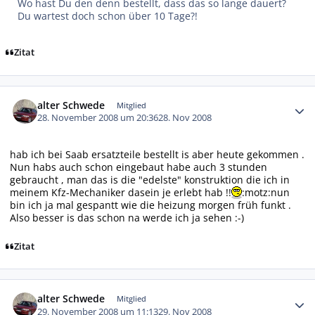
Wo hast Du den denn bestellt, dass das so lange dauert?
Du wartest doch schon über 10 Tage?!
Zitat
Autor-Statistiken
alter Schwede
Mitglied
28. November 2008 um 20:36
28. Nov 2008
hab ich bei Saab ersatzteile bestellt is aber heute gekommen .
Nun habs auch schon eingebaut habe auch 3 stunden
gebraucht , man das is die "edelste" konstruktion die ich in
meinem Kfz-Mechaniker dasein je erlebt hab !!
:motz:nun
bin ich ja mal gespantt wie die heizung morgen früh funkt .
Also besser is das schon na werde ich ja sehen :-)
Zitat
Autor-Statistiken
alter Schwede
Mitglied
29. November 2008 um 11:13
29. Nov 2008