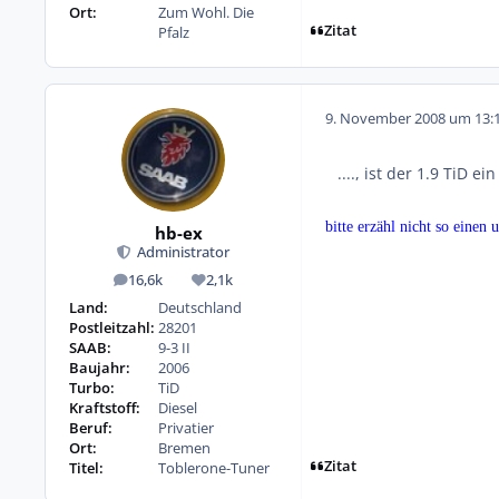
Ort:
Zum Wohl. Die
Zitat
Pfalz
9. November 2008 um 13:
...., ist der 1.9 TiD ei
bitte erzähl nicht so eine
hb-ex
Administrator
16,6k
2,1k
Beiträge
Reputation
Land:
Deutschland
Postleitzahl:
28201
SAAB:
9-3 II
Baujahr:
2006
Turbo:
TiD
Kraftstoff:
Diesel
Beruf:
Privatier
Ort:
Bremen
Zitat
Titel:
Toblerone-Tuner