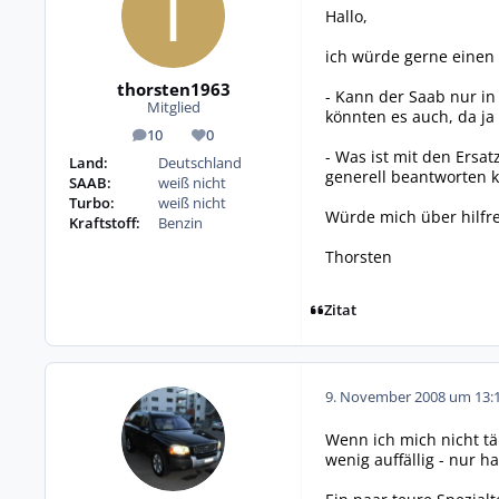
Hallo,
ich würde gerne einen S
thorsten1963
- Kann der Saab nur in
Mitglied
könnten es auch, da ja
10
0
Beiträge
Reputation
- Was ist mit den Ersa
Land:
Deutschland
generell beantworten 
SAAB:
weiß nicht
Turbo:
weiß nicht
Würde mich über hilfre
Kraftstoff:
Benzin
Thorsten
Zitat
9. November 2008 um 13:
Wenn ich mich nicht täu
wenig auffällig - nur ha