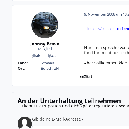
9. November 2008 um 13:
bitte erzähl nicht so ein
Johnny Bravo
Nun - ich spreche von 
Mitglied
fand ihn nicht ausreic
4k
426
Beiträge
Reputation
Aber vollkommen klar: 
Land:
Schweiz
Ort:
Bülach, ZH
Zitat
An der Unterhaltung teilnehmen
Du kannst jetzt posten und dich später registrieren. Wen