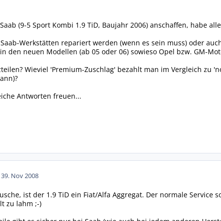
aab (9-5 Sport Kombi 1.9 TiD, Baujahr 2006) anschaffen, habe aller
 Saab-Werkstätten repariert werden (wenn es sein muss) oder auch 
 in den neuen Modellen (ab 05 oder 06) sowieso Opel bzw. GM-Mot
tzteilen? Wieviel 'Premium-Zuschlag' bezahlt man im Vergleich zu 
kann)?
iche Antworten freuen...
13
9. Nov 2008
sche, ist der 1.9 TiD ein Fiat/Alfa Aggregat. Der normale Service so
lt zu lahm ;-)