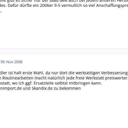
eile gibt es sicher nur bei Saab (wie auch bei jedem anderen Herstel
. Dafür dürfte ein 2006er 9-5 vermutlich so viel Anschaffungspre
..
15
9. Nov 2008
ler ist halt erste Wahl, da nur dort die werkseitigen Verbesseru
 Routinearbeiten macht natürlich jede freie Werkstatt preiswerter
statt, wo ich ggf. Ersatzteile selbtst mitbringen kann.
kanimport.de und Skandix.de zu bekommen