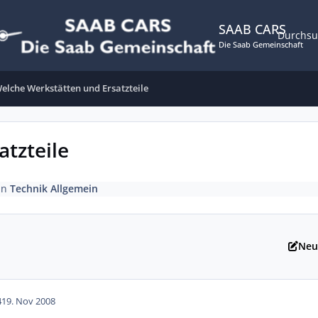
SAAB CARS
Durchs
Die Saab Gemeinschaft
elche Werkstätten und Ersatzteile
tzteile
in
Technik Allgemein
Neu
41
9. Nov 2008