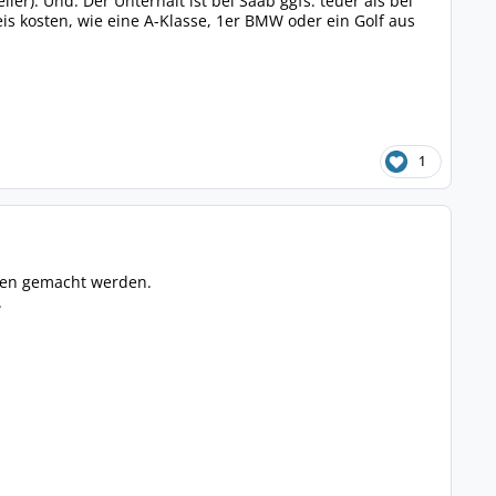
ler). Und: Der Unterhalt ist bei Saab ggfs. teuer als bei
is kosten, wie eine A-Klasse, 1er BMW oder ein Golf aus
1
ngen gemacht werden.
.