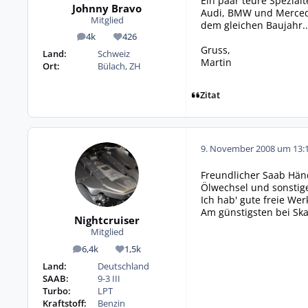
Ein paar teure Spezialt
Johnny Bravo
Audi, BMW und Mercedes
Mitglied
dem gleichen Baujahr..
4k
426
Beiträge
Reputation
Gruss,
Land:
Schweiz
Martin
Ort:
Bülach, ZH
Zitat
9. November 2008 um 13:
Freundlicher Saab Händ
Ölwechsel und sonstige
Ich hab' gute freie Werk
Am günstigsten bei S
Nightcruiser
Mitglied
6,4k
1,5k
Beiträge
Reputation
Land:
Deutschland
SAAB:
9-3 III
Turbo:
LPT
Kraftstoff:
Benzin