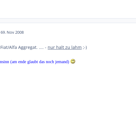
16
9. Nov 2008
n Fiat/Alfa Aggregat. .... -
nur halt zu lahm
;-)
n unsinn (am ende glaubt das noch jemand)