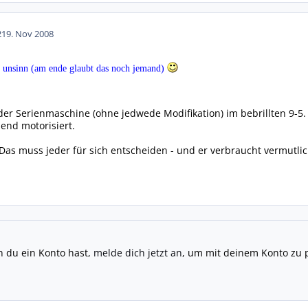
21
9. Nov 2008
en unsinn (am ende glaubt das noch jemand)
der Serienmaschine (ohne jedwede Modifikation) im bebrillten 9-5
hend motorisiert.
Das muss jeder für sich entscheiden - und er verbraucht vermutlich
n du ein Konto hast,
melde dich jetzt an
, um mit deinem Konto zu 