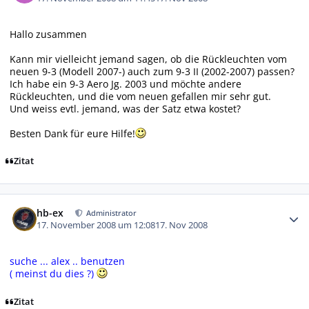
Hallo zusammen
Kann mir vielleicht jemand sagen, ob die Rückleuchten vom
neuen 9-3 (Modell 2007-) auch zum 9-3 II (2002-2007) passen?
Ich habe ein 9-3 Aero Jg. 2003 und möchte andere
Rückleuchten, und die vom neuen gefallen mir sehr gut.
Und weiss evtl. jemand, was der Satz etwa kostet?
Besten Dank für eure Hilfe!
Zitat
Autor-Statistiken
hb-ex
Administrator
17. November 2008 um 12:08
17. Nov 2008
suche ... alex .. benutzen
( meinst du
dies
?)
Zitat