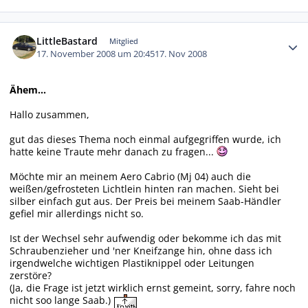
Autor-Statistiken
LittleBastard
Mitglied
17. November 2008 um 20:45
17. Nov 2008
Ähem...
Hallo zusammen,
gut das dieses Thema noch einmal aufgegriffen wurde, ich
hatte keine Traute mehr danach zu fragen...
Möchte mir an meinem Aero Cabrio (Mj 04) auch die
weißen/gefrosteten Lichtlein hinten ran machen. Sieht bei
silber einfach gut aus. Der Preis bei meinem Saab-Händler
gefiel mir allerdings nicht so.
Ist der Wechsel sehr aufwendig oder bekomme ich das mit
Schraubenzieher und 'ner Kneifzange hin, ohne dass ich
irgendwelche wichtigen Plastiknippel oder Leitungen
zerstöre?
(Ja, die Frage ist jetzt wirklich ernst gemeint, sorry, fahre noch
nicht soo lange Saab.)