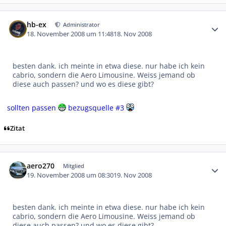
Autor-Statistiken
hb-ex
Administrator
18. November 2008 um 11:48
18. Nov 2008
besten dank. ich meinte in etwa diese. nur habe ich kein
cabrio, sondern die Aero Limousine. Weiss jemand ob
diese auch passen? und wo es diese gibt?
sollten passen
bezugsquelle #3
Zitat
Autor-Statistiken
aero270
Mitglied
19. November 2008 um 08:30
19. Nov 2008
besten dank. ich meinte in etwa diese. nur habe ich kein
cabrio, sondern die Aero Limousine. Weiss jemand ob
diese auch passen? und wo es diese gibt?