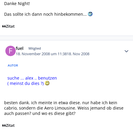
Danke Night!
Das sollte ich dann noch hinbekommen...
Zitat
Autor-Statistiken
fuel
Mitglied
18. November 2008 um 11:38
18. Nov 2008
AUTOR
suche ... alex .. benutzen
( meinst du
dies
?)
besten dank. ich meinte in etwa diese. nur habe ich kein
cabrio, sondern die Aero Limousine. Weiss jemand ob diese
auch passen? und wo es diese gibt?
Zitat