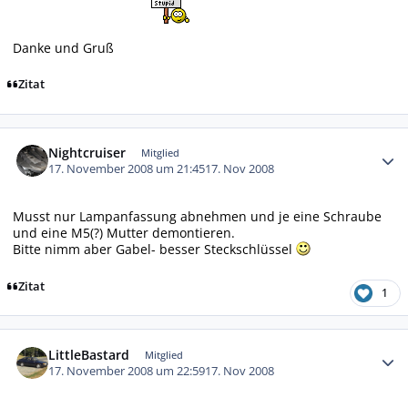
Danke und Gruß
Zitat
Autor-Statistiken
Nightcruiser
Mitglied
17. November 2008 um 21:45
17. Nov 2008
Musst nur Lampanfassung abnehmen und je eine Schraube
und eine M5(?) Mutter demontieren.
Bitte nimm aber Gabel- besser Steckschlüssel
Zitat
1
Autor-Statistiken
LittleBastard
Mitglied
17. November 2008 um 22:59
17. Nov 2008