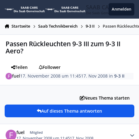
Zum Inhalt springen
SAAB CARS
Anmelden
Die Saab Gemeinschaft
Startseite
Saab Technikbereich
9-3 II
Passen Rückleuchten
Passen Rückleuchten 9-3 III zum 9-3 II
Aero?
Teilen
Follower
fuel
17. November 2008 um 11:45
17. Nov 2008
in
9-3 II
Neues Thema starten
Auf dieses Thema antworten
Autor-Statistiken
fuel
Mitglied
17. November 2008 um 11:45
17. Nov 2008