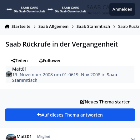
Zum Inhalt springen
SAAB CARS
Anmelden
Die Saab Gemeinschaft
Startseite
Saab Allgemein
Saab Stammtisch
Saab Rückr
Saab Rückrufe in der Vergangenheit
Teilen
Follower
Matt01
19. November 2008 um 01:06
19. Nov 2008
in
Saab
Stammtisch
Neues Thema starten
Auf dieses Thema antworten
Autor-Statistiken
Matt01
Mitglied