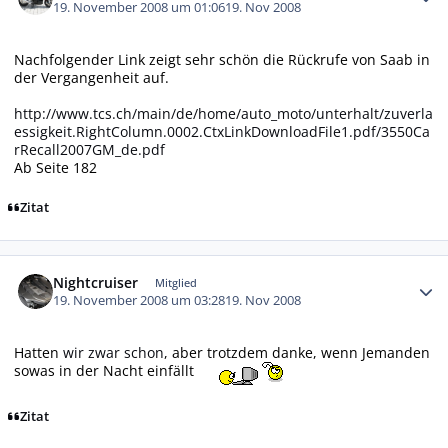
19. November 2008 um 01:06
19. Nov 2008
Nachfolgender Link zeigt sehr schön die Rückrufe von Saab in
der Vergangenheit auf.
http://www.tcs.ch/main/de/home/auto_moto/unterhalt/zuverla
essigkeit.RightColumn.0002.CtxLinkDownloadFile1.pdf/3550Ca
rRecall2007GM_de.pdf
Ab Seite 182
Zitat
Autor-Statistiken
Nightcruiser
Mitglied
19. November 2008 um 03:28
19. Nov 2008
Hatten
wir zwar schon
, aber trotzdem danke, wenn Jemanden
sowas in der Nacht einfällt
Zitat