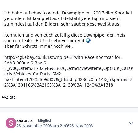
Ich habe auf ebay folgende Dowmpipe mit 200 Zeller Sportkat
gefunden. Ist komplett aus Edelstahl gefertigt und sieht
zumindest auf den Bildern sehr sauber geschweißt aus.
Kennt jemand von euch zufällig diese Downpipe, der Preis
von rund 340.- EUR ist sehr verlockend
aber für Schrott immer noch viel.
http://cgi.ebay.co.uk/Downpipe-3-with-Race-sportcat-for-
SAAB-900ng-9-3og-9-
5_W0QQitemZ170254696307QQcmdZViewItemQQptZUK_CarsP
arts_Vehicles_CarParts_SM?
hash=item170254696307&_trksid=p3286.c0.m14&_trkparms=7
2%3A1301|66%3A2|65%3A12|39%3A1|240%3A1318
Zitat
Autor-Statistiken
saabitis
Mitglied
26. November 2008 um 21:06
26. Nov 2008