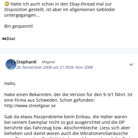
Hatte ich auch schon in den Ebay-thread mal zur
Disposition gestellt, ist aber im allgemeinen Geblödel
untergegangen...
Bin gespannt!
Zitat
Autor-Statistiken
StephanK
Mitglied
26. November 2008 um 21:35
26. Nov 2008
Hallo,
Habe einen Bekannten, der die Version für den 9-3/1 fährt. Ist
eine Firma aus Schweden. Schon gefunden:
http://www.streetgear.se
Gab da etwas Passprobleme beim Einbau, die Halter waren
bei seinem Exemplar nicht so gut ausgerichtet und die DP
berührte das Fahrzeug bzw. Abschirmbleche. Liess sich aber
beheben und damit waren auch die Vibrationen/Geräusche