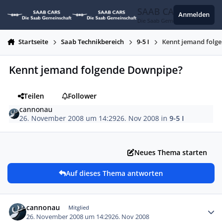
Zum Inhalt springen
SAAB CARS
Anmelden
Die Saab Gemeinschaft
Startseite
Saab Technikbereich
9-5 I
Kennt jemand folg
Kennt jemand folgende Downpipe?
Teilen
Follower
cannonau
26. November 2008 um 14:29
26. Nov 2008
in
9-5 I
Neues Thema starten
Auf dieses Thema antworten
Autor-Statistiken
cannonau
Mitglied
26. November 2008 um 14:29
26. Nov 2008