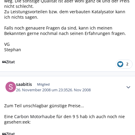
weg. Die sonstige Qualität ist aber wohl ganz ok und der Preis
nicht schlecht.
Zu Leistungsvorteilen bzw. dem verbauten Katalysator kann
ich nichts sagen.
Falls noch genauere Fragen da sind, kann ich meinen
Bekannten gerne nochmal nach seinen Erfahrungen fragen.
VG
Stephan
Zitat
2
Autor-Statistiken
saabitis
Mitglied
26. November 2008 um 23:35
26. Nov 2008
Zum Teil unschlagbar günstige Preise...
Eine
Carbon Motorhaube
für den 9 5 hab ich auch noch nie
gesehen:eek:
Zitat