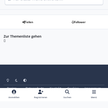
Teilen
Follower
Zur Themenliste gehen
Heller Modus
Dunkler Modus
Systemeinstellung
Design
Datenschutz
Kontakt
Cookies
Impressum
© Copyright 2025 - SAABoteure e. V.
Powered by
Invision Community
Anmelden
Registrieren
Suchen
Menü