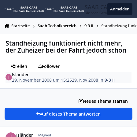
Zum Inhalt springen
SAAB CARS
Anmelden
Die Saab Gemeinschaft
Startseite
Saab Technikbereich
9-3 II
Standheizung funkt
Standheizung funktioniert nicht mehr,
der Zuheizer bei der Fahrt jedoch schon
Teilen
Follower
Isländer
29. November 2008 um 15:25
29. Nov 2008
in
9-3 II
Neues Thema starten
Auf dieses Thema antworten
Autor-Statistiken
Isländer
Mitglied