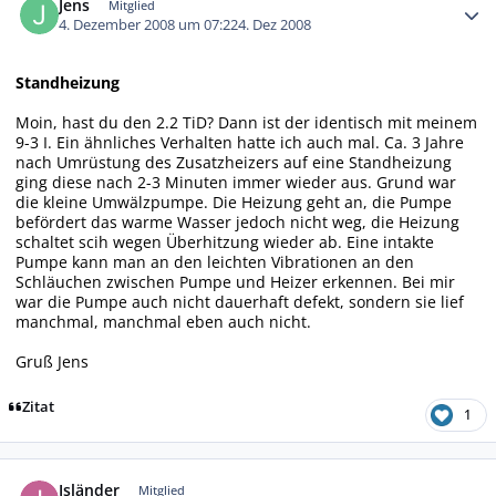
Jens
Mitglied
4. Dezember 2008 um 07:22
4. Dez 2008
Standheizung
Moin, hast du den 2.2 TiD? Dann ist der identisch mit meinem
9-3 I. Ein ähnliches Verhalten hatte ich auch mal. Ca. 3 Jahre
nach Umrüstung des Zusatzheizers auf eine Standheizung
ging diese nach 2-3 Minuten immer wieder aus. Grund war
die kleine Umwälzpumpe. Die Heizung geht an, die Pumpe
befördert das warme Wasser jedoch nicht weg, die Heizung
schaltet scih wegen Überhitzung wieder ab. Eine intakte
Pumpe kann man an den leichten Vibrationen an den
Schläuchen zwischen Pumpe und Heizer erkennen. Bei mir
war die Pumpe auch nicht dauerhaft defekt, sondern sie lief
manchmal, manchmal eben auch nicht.
Gruß Jens
Zitat
1
Autor-Statistiken
Isländer
Mitglied