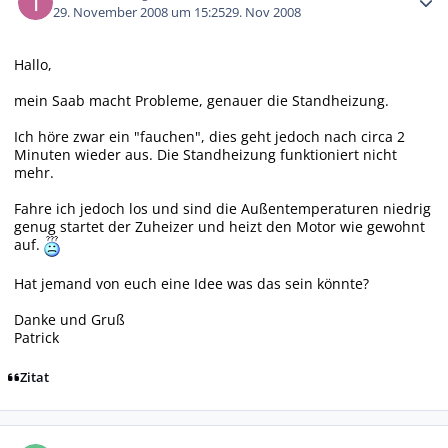
29. November 2008 um 15:25
29. Nov 2008
Hallo,
mein Saab macht Probleme, genauer die Standheizung.
Ich höre zwar ein "fauchen", dies geht jedoch nach circa 2
Minuten wieder aus. Die Standheizung funktioniert nicht
mehr.
Fahre ich jedoch los und sind die Außentemperaturen niedrig
genug startet der Zuheizer und heizt den Motor wie gewohnt
auf.
Hat jemand von euch eine Idee was das sein könnte?
Danke und Gruß
Patrick
Zitat
Autor-Statistiken