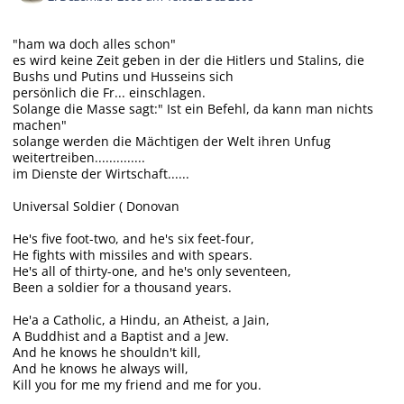
"ham wa doch alles schon"
es wird keine Zeit geben in der die Hitlers und Stalins, die
Bushs und Putins und Husseins sich
persönlich die Fr... einschlagen.
Solange die Masse sagt:" Ist ein Befehl, da kann man nichts
machen"
solange werden die Mächtigen der Welt ihren Unfug
weitertreiben..............
im Dienste der Wirtschaft......
Universal Soldier ( Donovan
He's five foot-two, and he's six feet-four,
He fights with missiles and with spears.
He's all of thirty-one, and he's only seventeen,
Been a soldier for a thousand years.
He'a a Catholic, a Hindu, an Atheist, a Jain,
A Buddhist and a Baptist and a Jew.
And he knows he shouldn't kill,
And he knows he always will,
Kill you for me my friend and me for you.