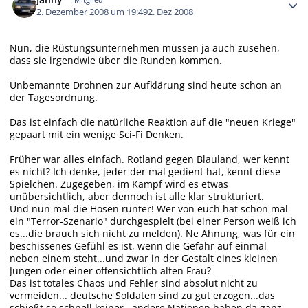
2. Dezember 2008 um 19:49
2. Dez 2008
Nun, die Rüstungsunternehmen müssen ja auch zusehen,
dass sie irgendwie über die Runden kommen.
Unbemannte Drohnen zur Aufklärung sind heute schon an
der Tagesordnung.
Das ist einfach die natürliche Reaktion auf die "neuen Kriege"
gepaart mit ein wenige Sci-Fi Denken.
Früher war alles einfach. Rotland gegen Blauland, wer kennt
es nicht? Ich denke, jeder der mal gedient hat, kennt diese
Spielchen. Zugegeben, im Kampf wird es etwas
unübersichtlich, aber dennoch ist alle klar strukturiert.
Und nun mal die Hosen runter! Wer von euch hat schon mal
ein "Terror-Szenario" durchgespielt (bei einer Person weiß ich
es...die brauch sich nicht zu melden). Ne Ahnung, was für ein
beschissenes Gefühl es ist, wenn die Gefahr auf einmal
neben einem steht...und zwar in der Gestalt eines kleinen
Jungen oder einer offensichtlich alten Frau?
Das ist totales Chaos und Fehler sind absolut nicht zu
vermeiden... deutsche Soldaten sind zu gut erzogen...das
schießt so schnell keiner...andere Nationen haben da ganz