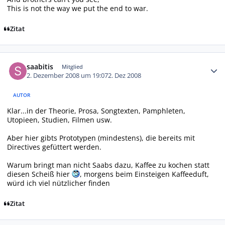
This is not the way we put the end to war.
Zitat
Autor-Statistiken
saabitis
Mitglied
2. Dezember 2008 um 19:07
2. Dez 2008
AUTOR
Klar...in der Theorie, Prosa, Songtexten, Pamphleten,
Utopieen, Studien, Filmen usw.
Aber hier gibts Prototypen (mindestens), die bereits mit
Directives gefüttert werden.
Warum bringt man nicht Saabs dazu, Kaffee zu kochen statt
diesen Scheiß hier
, morgens beim Einsteigen Kaffeeduft,
würd ich viel nützlicher finden
Zitat