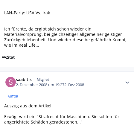
LAN-Party: USA Vs. Irak
Ich fürchte, da ergibt sich schon wieder ein
Materialvorsprung, bei gleichzeitiger allgemeiner geistiger
Zurückgebliebenheit. Und wieder dieselbe gefährlich Kombi,
wie im Real Life...
Zitat
Autor-Statistiken
saabitis
Mitglied
2. Dezember 2008 um 19:27
2. Dez 2008
AUTOR
Auszug aus dem Artikel:
Erwägt wird ein "Strafrecht für Maschinen: Sie sollten für
angerichtete Schäden geradestehen..."