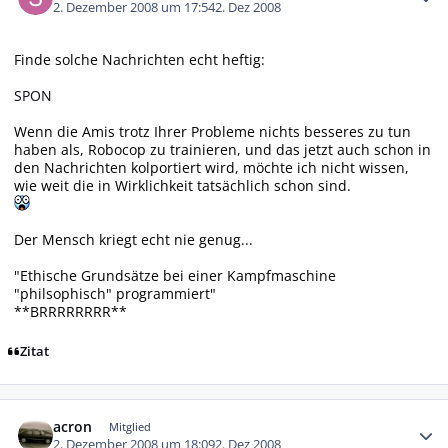
2. Dezember 2008 um 17:54
2. Dez 2008
Finde solche Nachrichten echt heftig:
SPON
Wenn die Amis trotz Ihrer Probleme nichts besseres zu tun
haben als, Robocop zu trainieren, und das jetzt auch schon in
den Nachrichten kolportiert wird, möchte ich nicht wissen,
wie weit die in Wirklichkeit tatsächlich schon sind.
Der Mensch kriegt echt nie genug...
"Ethische Grundsätze bei einer Kampfmaschine
"philsophisch" programmiert"
**BRRRRRRRR**
Zitat
Autor-Statistiken
acron
Mitglied
2. Dezember 2008 um 18:09
2. Dez 2008