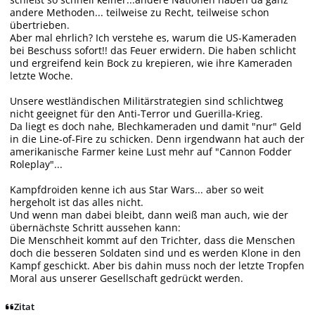
andere Methoden... teilweise zu Recht, teilweise schon
übertrieben.
Aber mal ehrlich? Ich verstehe es, warum die US-Kameraden
bei Beschuss sofort!! das Feuer erwidern. Die haben schlicht
und ergreifend kein Bock zu krepieren, wie ihre Kameraden
letzte Woche.
Unsere westländischen Militärstrategien sind schlichtweg
nicht geeignet für den Anti-Terror und Guerilla-Krieg.
Da liegt es doch nahe, Blechkameraden und damit "nur" Geld
in die Line-of-Fire zu schicken. Denn irgendwann hat auch der
amerikanische Farmer keine Lust mehr auf "Cannon Fodder
Roleplay"...
Kampfdroiden kenne ich aus Star Wars... aber so weit
hergeholt ist das alles nicht.
Und wenn man dabei bleibt, dann weiß man auch, wie der
übernächste Schritt aussehen kann:
Die Menschheit kommt auf den Trichter, dass die Menschen
doch die besseren Soldaten sind und es werden Klone in den
Kampf geschickt. Aber bis dahin muss noch der letzte Tropfen
Moral aus unserer Gesellschaft gedrückt werden.
Zitat