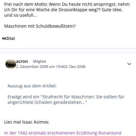
Frei nach dem Motto: Wenn Du heute nicht anspringst, nehm
ich Dir für eine Woche die Drosselklappe weg?? Gute Idee,
und so usefull...
Maschinen mit Schuldbewußtsein?
Zitat
Autor-Statistiken
acron
Mitglied
2. Dezember 2008 um 19:40
2. Dez 2008
Auszug aus dem Artikel:
Erwägt wird ein "Strafrecht für Maschinen: Sie sollten für
angerichtete Schäden geradestehen..."
Lies mal Isaac Asimov,
In der 1942 erstmals erschienenen Erzählung Runaround