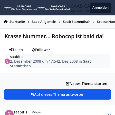
Zum Inhalt springen
SAAB CARS
Anmelden
Die Saab Gemeinschaft
Startseite
Saab Allgemein
Saab Stammtisch
Krasse Num
Krasse Nummer... Robocop ist bald da!
Teilen
Follower
saabitis
2. Dezember 2008 um 17:54
2. Dez 2008
in
Saab
Stammtisch
Neues Thema starten
Auf dieses Thema antworten
Autor-Statistiken
saabitis
Mitglied