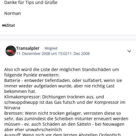
Danke für Tips und Grüße
Norman
Zitat
Autor-Statistiken
Transalpler
Mitglied
11. Dezember 2008 um 15:02
11. Dez 2008
Also ich würd die Liste der möglichen Standschäden um
folgende Punkte erweitern:
Batterie - entweder tiefentladen, oder sulfatiert, wenn sie
immer wieder aufgeladen wurde, aber nie richtig Last
bekommen hat.
Klimakompressor: Dichtungen trocknen aus, und
schwuppdiwupp ist das Gas futsch und der Kompressor im
Nirvana
Bremsen: Wenn nicht trocken gelager, verrosten diese so
sehr, das zumindest die Scheiben mitunter erneuert werden
müssen - ev. auch Schäden an den Sätteln - bei Neuwagen
aber eher unwahrscheinlich
Auspuff: Wenn nich vor dem letzten Abstellen Ordentlich