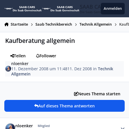
Zum Inhalt springen
SAAB CARS
Anmelden
Die Saab Gemeinschaft
Startseite
Saab Technikbereich
Technik Allgemein
Kauf
Kaufberatung allgemein
Teilen
Follower
nloenker
11. Dezember 2008 um 11:48
11. Dez 2008
in
Technik
Allgemein
Neues Thema starten
Auf dieses Thema antworten
Autor-Statistiken
nloenker
Mitglied