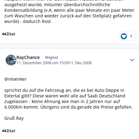
ausgeheizt wurde, mitunter überdurchschnittliche
Kondensatbildung (v.A. wenn alle paar Monate ein paar Meter
zum Waschen und wieder zurück auf den Stellplatz gefahren
wurde) - dadurch Rost
Zitat
1
Autor-Statistiken
RayChance
Mitglied
11. Dezember 2008 um 15:09
11. Dez 2008
@nloenker
sprichst du auf die Fahrzeug an, die es bei Auto Deppe in
Extertal gibt? Diese waren wohl alle auf Saab Deutschland
zugelassen - keine Ahnung wie man in 2 Jahren nur auf
6.000Km kommt. Übirgens sind da gerade die Preise gefallen.
Gruß Ray
Zitat