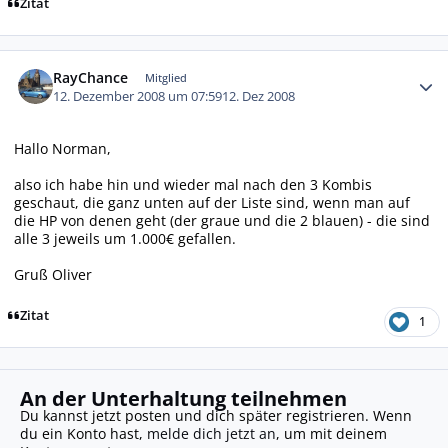
Zitat
Autor-Statistiken
RayChance
Mitglied
12. Dezember 2008 um 07:59
12. Dez 2008
Hallo Norman,
also ich habe hin und wieder mal nach den 3 Kombis
geschaut, die ganz unten auf der Liste sind, wenn man auf
die HP von denen geht (der graue und die 2 blauen) - die sind
alle 3 jeweils um 1.000€ gefallen.
Gruß Oliver
Zitat
1
An der Unterhaltung teilnehmen
Du kannst jetzt posten und dich später registrieren. Wenn
du ein Konto hast,
melde dich jetzt an
, um mit deinem