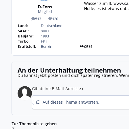
Wasser zum 3.
www.saa
D-Fens
Hoffe, es ist etwas dab
Mitglied
513
120
Beiträge
Reputation
Land:
Deutschland
SAAB:
900 I
Baujahr:
1993
Turbo:
FPT
Zitat
Kraftstoff:
Benzin
An der Unterhaltung teilnehmen
Du kannst jetzt posten und dich später registrieren. Wen
Auf dieses Thema antworten...
Zur Themenliste gehen