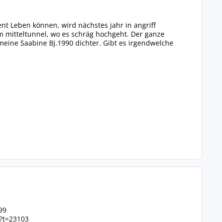
nt Leben können, wird nächstes jahr in angriff
m mitteltunnel, wo es schräg hochgeht. Der ganze
meine Saabine Bj.1990 dichter. Gibt es irgendwelche
99
?t=23103