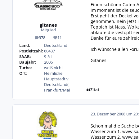
Einen schönen Guten Ab
im moment ist die seuc
Erst geht der Deckel v
genommen, nein jetzt i
gitanes
Teppich ist Nass. Wo k
Mitglied
ablaüfe die vestopft se
Danke für eure zahlrei
378
11
Beiträge
Reputation
Land:
Deutschland
Ich wünsche allen For
Postleitzahl:
60437
SAAB:
9-5 I
Gitanes
Baujahr:
2006
Turbo:
weiß nicht
Ort:
Heimliche
Hauptstadt v.
Deutschland(
Zitat
Frankfurt/Mai
23. Dezember 2008 um 20:
Schon mal die Suche be
Wasser zum 1.
www.saa
Wasser zum 2.
www.saa