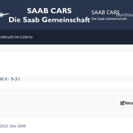
SAAB CARS
Durchs
Die Saab Gemeinschaft
inbruch im Cabrio
0 II - 9-3 I
Neu
26
23. Dez 2008