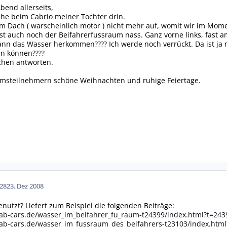
end allerseits,
he beim Cabrio meiner Tochter drin.
om Dach ( warscheinlich motor ) nicht mehr auf, womit wir im Mome
st auch noch der Beifahrerfussraum nass. Ganz vorne links, fast a
ann das Wasser herkommen???? Ich werde noch verrückt. Da ist ja 
in können????
chen antworten.
umsteilnehmern schöne Weihnachten und ruhige Feiertage.
28
23. Dez 2008
nutzt? Liefert zum Beispiel die folgenden Beiträge:
b-cars.de/wasser_im_beifahrer_fu_raum-t24399/index.html?t=243
b-cars.de/wasser_im_fussraum_des_beifahrers-t23103/index.html