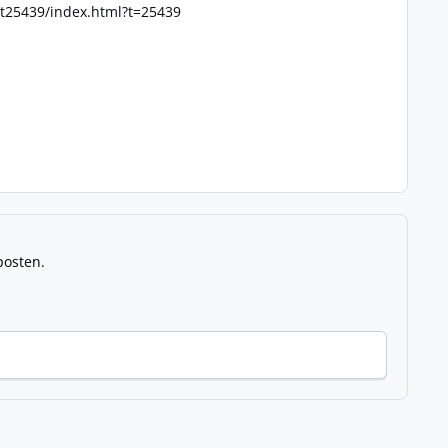
t25439/index.html?t=25439
posten.