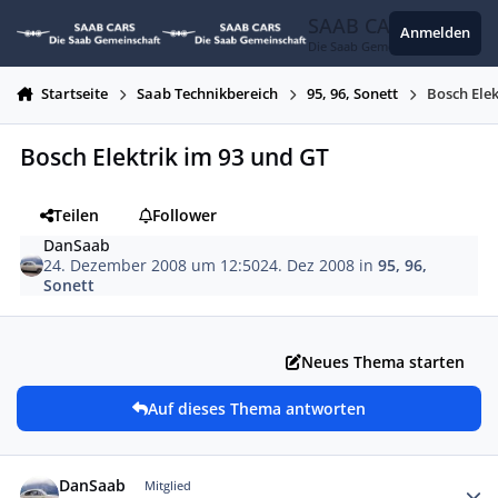
Zum Inhalt springen
SAAB CARS
Anmelden
Die Saab Gemeinschaft
Startseite
Saab Technikbereich
95, 96, Sonett
Bosch Elek
Bosch Elektrik im 93 und GT
Teilen
Follower
DanSaab
24. Dezember 2008 um 12:50
24. Dez 2008
in
95, 96,
Sonett
Neues Thema starten
Auf dieses Thema antworten
Autor-Statistiken
DanSaab
Mitglied