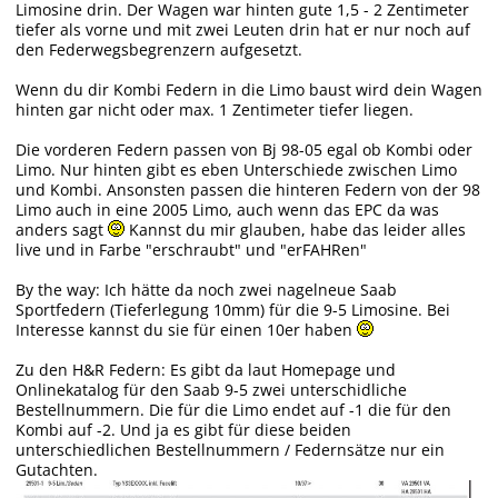
Limosine drin. Der Wagen war hinten gute 1,5 - 2 Zentimeter
tiefer als vorne und mit zwei Leuten drin hat er nur noch auf
den Federwegsbegrenzern aufgesetzt.
Wenn du dir Kombi Federn in die Limo baust wird dein Wagen
hinten gar nicht oder max. 1 Zentimeter tiefer liegen.
Die vorderen Federn passen von Bj 98-05 egal ob Kombi oder
Limo. Nur hinten gibt es eben Unterschiede zwischen Limo
und Kombi. Ansonsten passen die hinteren Federn von der 98
Limo auch in eine 2005 Limo, auch wenn das EPC da was
anders sagt
Kannst du mir glauben, habe das leider alles
live und in Farbe "erschraubt" und "erFAHRen"
By the way: Ich hätte da noch zwei nagelneue Saab
Sportfedern (Tieferlegung 10mm) für die 9-5 Limosine. Bei
Interesse kannst du sie für einen 10er haben
Zu den H&R Federn: Es gibt da laut Homepage und
Onlinekatalog für den Saab 9-5 zwei unterschidliche
Bestellnummern. Die für die Limo endet auf -1 die für den
Kombi auf -2. Und ja es gibt für diese beiden
unterschiedlichen Bestellnummern / Federnsätze nur ein
Gutachten.