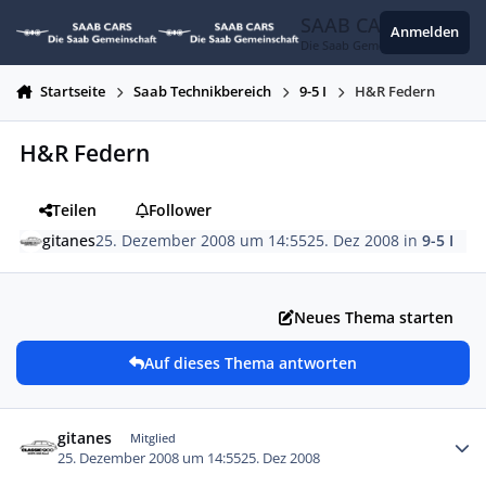
Zum Inhalt springen
SAAB CARS
Anmelden
Die Saab Gemeinschaft
Startseite
Saab Technikbereich
9-5 I
H&R Federn
H&R Federn
Teilen
Follower
gitanes
25. Dezember 2008 um 14:55
25. Dez 2008
in
9-5 I
Neues Thema starten
Auf dieses Thema antworten
Autor-Statistiken
gitanes
Mitglied
25. Dezember 2008 um 14:55
25. Dez 2008