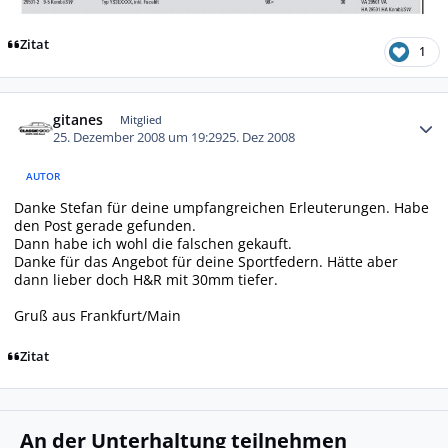
Zitat
1
Autor-Statistiken
gitanes
Mitglied
25. Dezember 2008 um 19:29
25. Dez 2008
AUTOR
Danke Stefan für deine umpfangreichen Erleuterungen. Habe
den Post gerade gefunden.
Dann habe ich wohl die falschen gekauft.
Danke für das Angebot für deine Sportfedern. Hätte aber
dann lieber doch H&R mit 30mm tiefer.
Gruß aus Frankfurt/Main
Zitat
An der Unterhaltung teilnehmen