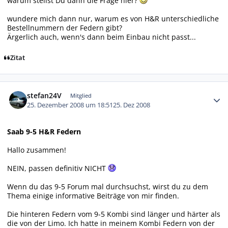
warum stellst Du dann die Frage hier?
wundere mich dann nur, warum es von H&R unterschiedliche
Bestellnummern der Federn gibt?
Ärgerlich auch, wenn's dann beim Einbau nicht passt...
Zitat
Autor-Statistiken
stefan24V
Mitglied
25. Dezember 2008 um 18:51
25. Dez 2008
Saab 9-5 H&R Federn
Hallo zusammen!
NEIN, passen definitiv NICHT
Wenn du das 9-5 Forum mal durchsuchst, wirst du zu dem
Thema einige informative Beiträge von mir finden.
Die hinteren Federn vom 9-5 Kombi sind länger und härter als
die von der Limo. Ich hatte in meinem Kombi Federn von der