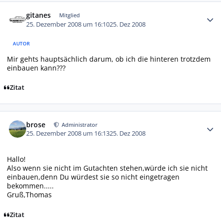
Autor-Statistiken
gitanes
Mitglied
25. Dezember 2008 um 16:10
25. Dez 2008
AUTOR
Mir gehts hauptsächlich darum, ob ich die hinteren trotzdem
einbauen kann???
Zitat
Autor-Statistiken
brose
Administrator
25. Dezember 2008 um 16:13
25. Dez 2008
Hallo!
Also wenn sie nicht im Gutachten stehen,würde ich sie nicht
einbauen,denn Du würdest sie so nicht eingetragen
bekommen.....
Gruß,Thomas
Zitat