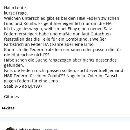
Hallo Leute,
kurze Frage.
Welchen unterschied gibt es bei den H&R Federn zwischen
Limo und Kombi. Es geht hier eigentlich nur um die HA.
Ich frage deswegen, weil ich bei Ebay einen neuen Satz
Federn ersteigert habe und mußte nun laut Gutachten
feststellen das die Teile für ein Combi sind. ( Weißer
Farbstrich an Feder HA ) Fahre aber eine Limo.
Kann ich die Federn trotzdem einbauen oder passen die für
die Hinteachse nicht???
Habe schon die Suche rangezogen aber nichts passendes
gefunden.
Falls die Federn nicht passen sollten, sucht eventuell jemand
H&R Federn für einen Combi??? Nagelneu. Oder im Tausch
gegen Federn für eine Limo.
Saab 9-5 ab Bj.1997
Gitanes
Zitat
Autor-Statistiken
Nightcruiser
Mitglied