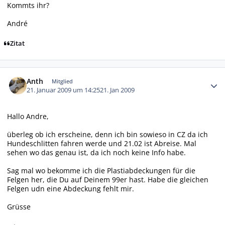
Kommts ihr?
André
Zitat
Autor-Statistiken
Anth
Mitglied
21. Januar 2009 um 14:25
21. Jan 2009
Hallo Andre,
überleg ob ich erscheine, denn ich bin sowieso in CZ da ich
Hundeschlitten fahren werde und 21.02 ist Abreise. Mal
sehen wo das genau ist, da ich noch keine Info habe.
Sag mal wo bekomme ich die Plastiabdeckungen für die
Felgen her, die Du auf Deinem 99er hast. Habe die gleichen
Felgen udn eine Abdeckung fehlt mir.
Grüsse