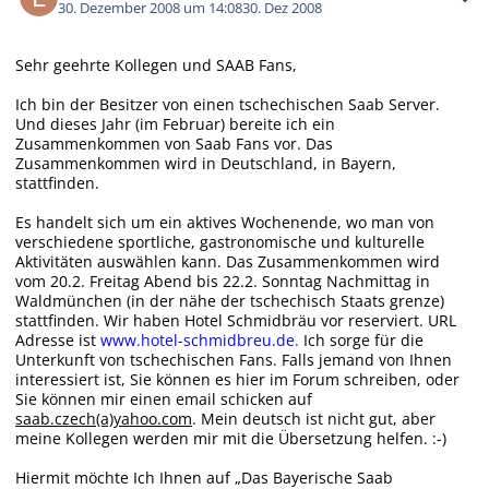
30. Dezember 2008 um 14:08
30. Dez 2008
Sehr geehrte Kollegen und SAAB Fans,
Ich bin der Besitzer von einen tschechischen Saab Server.
Und dieses Jahr (im Februar) bereite ich ein
Zusammenkommen von Saab Fans vor. Das
Zusammenkommen wird in Deutschland, in Bayern,
stattfinden.
Es handelt sich um ein aktives Wochenende, wo man von
verschiedene sportliche, gastronomische und kulturelle
Aktivitäten auswählen kann. Das Zusammenkommen wird
vom 20.2. Freitag Abend bis 22.2. Sonntag Nachmittag in
Waldmünchen (in der nähe der tschechisch Staats grenze)
stattfinden. Wir haben Hotel Schmidbräu vor reserviert. URL
Adresse
ist
www.hotel-schmidbreu.de
.
Ich sorge für die
Unterkunft von tschechischen Fans. Falls jemand von Ihnen
interessiert ist, Sie können es hier im Forum schreiben, oder
Sie können mir einen email schicken auf
saab.czech(a)yahoo.com
. Mein deutsch ist nicht gut, aber
meine Kollegen werden mir mit die Übersetzung helfen. :-)
Hiermit möchte Ich Ihnen auf „Das Bayerische Saab