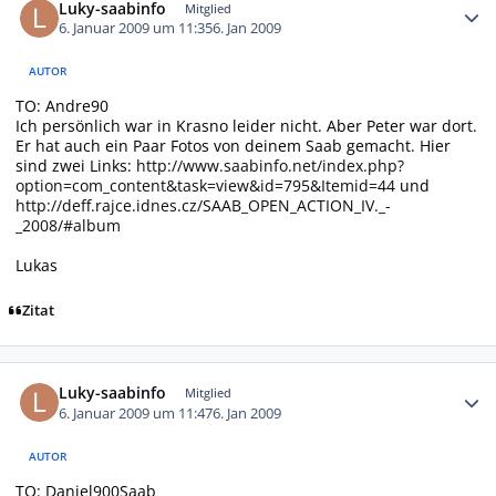
Luky-saabinfo
Mitglied
6. Januar 2009 um 11:35
6. Jan 2009
AUTOR
TO: Andre90
Ich persönlich war in Krasno leider nicht. Aber Peter war dort.
Er hat auch ein Paar Fotos von deinem Saab gemacht. Hier
sind zwei Links:
http://www.saabinfo.net/index.php?
option=com_content&task=view&id=795&Itemid=44
und
http://deff.rajce.idnes.cz/SAAB_OPEN_ACTION_IV._-
_2008/#album
Lukas
Zitat
Autor-Statistiken
Luky-saabinfo
Mitglied
6. Januar 2009 um 11:47
6. Jan 2009
AUTOR
TO: Daniel900Saab