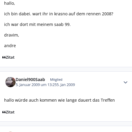
hallo,
ich bin dabei. wart ihr in krasno auf dem rennen 2008?
ich war dort mit meinem saab 99.
dravim,
andre
Zitat
Autor-Statistiken
Daniel900Saab
Mitglied
5. Januar 2009 um 13:25
5. Jan 2009
hallo würde auch kommen wie lange dauert das Treffen
Zitat
Autor-Statistiken