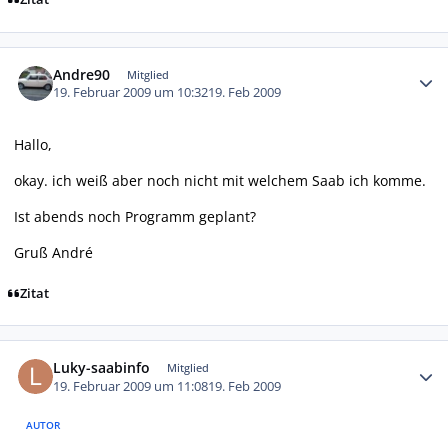
Autor-Statistiken
Andre90
Mitglied
19. Februar 2009 um 10:32
19. Feb 2009
Hallo,
okay. ich weiß aber noch nicht mit welchem Saab ich komme.
Ist abends noch Programm geplant?
Gruß André
Zitat
Autor-Statistiken
Luky-saabinfo
Mitglied
19. Februar 2009 um 11:08
19. Feb 2009
AUTOR