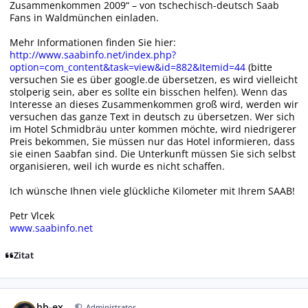
Zusammenkommen 2009“ – von tschechisch-deutsch Saab
Fans in Waldmünchen einladen.
Mehr Informationen finden Sie hier:
http://www.saabinfo.net/index.php?
option=com_content&task=view&id=882&Itemid=44
(bitte
versuchen Sie es über google.de übersetzen, es wird vielleicht
stolperig sein, aber es sollte ein bisschen helfen). Wenn das
Interesse an dieses Zusammenkommen groß wird, werden wir
versuchen das ganze Text in deutsch zu übersetzen. Wer sich
im Hotel Schmidbräu unter kommen möchte, wird niedrigerer
Preis bekommen, Sie müssen nur das Hotel informieren, dass
sie einen Saabfan sind. Die Unterkunft müssen Sie sich selbst
organisieren, weil ich wurde es nicht schaffen.
Ich wünsche Ihnen viele glückliche Kilometer mit Ihrem SAAB!
Petr Vlcek
www.saabinfo.net
Zitat
Autor-Statistiken
hb-ex
Administrator