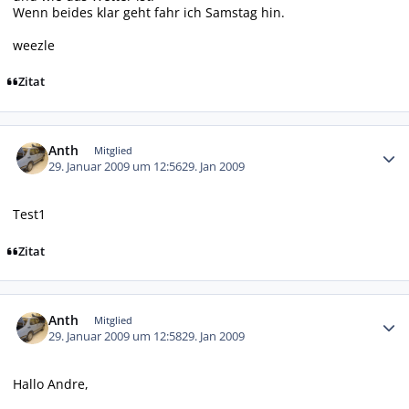
Wenn beides klar geht fahr ich Samstag hin.
weezle
Zitat
Autor-Statistiken
Anth
Mitglied
29. Januar 2009 um 12:56
29. Jan 2009
Test1
Zitat
Autor-Statistiken
Anth
Mitglied
29. Januar 2009 um 12:58
29. Jan 2009
Hallo Andre,