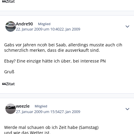
Zitat
Autor-Statistiken
Andre90
Mitglied
22. Januar 2009 um 10:40
22. Jan 2009
Gabs vor Jahren ncoh bei Saab, allerdings musste auch cih
schmerzlich merken, dass die ausverkauft sind.
Ebay? Eine einzige hätte ich über, bei interesse PN
Gruß
Zitat
Autor-Statistiken
weezle
Mitglied
27. Januar 2009 um 15:54
27. Jan 2009
Werde mal schauen ob ich Zeit habe (Samstag)
und wie das Wetter ist.