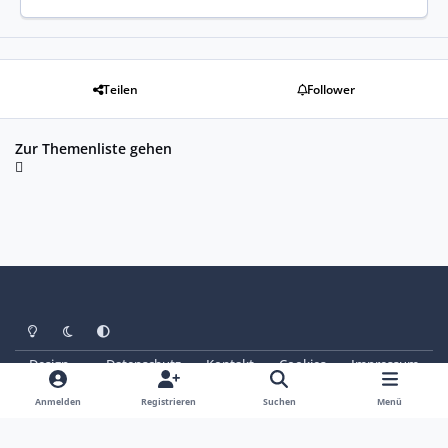
Teilen
Follower
Zur Themenliste gehen
Heller Modus
Dunkler Modus
Systemeinstellung
Design
Datenschutz
Kontakt
Cookies
Impressum
© Copyright 2025 - SAABoteure e. V.
Powered by
Invision Community
Anmelden
Registrieren
Suchen
Menü