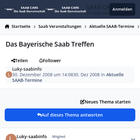
Zum Inhalt springen
SAAB CARS
Anmelden
Die Saab Gemeinschaft
Startseite
Saab Veranstaltungen
Aktuelle SAAB-Termine
Das Bayerische Saab Treffen
Teilen
Follower
Luky-saabinfo
30. Dezember 2008 um 14:08
30. Dez 2008
in
Aktuelle
SAAB-Termine
Neues Thema starten
Auf dieses Thema antworten
Autor-Statistiken
Luky-saabinfo
Mitglied