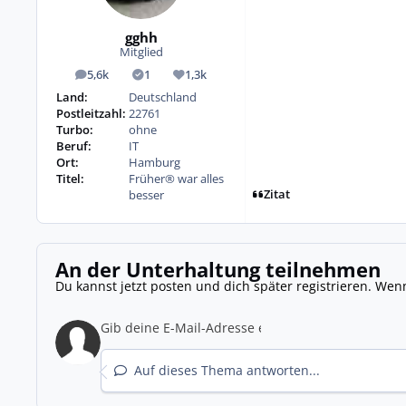
gghh
Mitglied
5,6k
1
1,3k
Beiträge
Lösungen
Reputation
Land:
Deutschland
Postleitzahl:
22761
Turbo:
ohne
Beruf:
IT
Ort:
Hamburg
Titel:
Früher® war alles
Zitat
besser
An der Unterhaltung teilnehmen
Du kannst jetzt posten und dich später registrieren. Wen
Auf dieses Thema antworten...