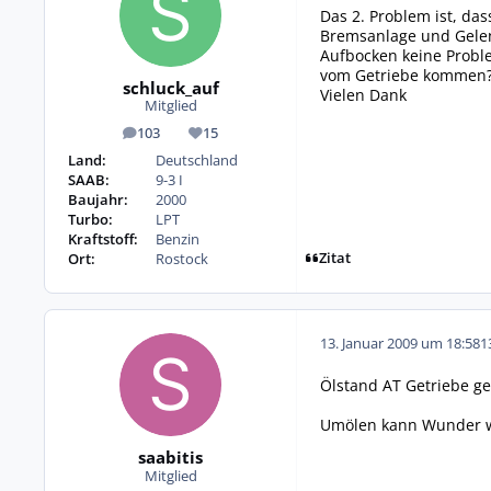
Das 2. Problem ist, da
Bremsanlage und Gelen
Aufbocken keine Proble
vom Getriebe kommen? Ö
schluck_auf
Vielen Dank
Mitglied
103
15
Beiträge
Reputation
Land:
Deutschland
SAAB:
9-3 I
Baujahr:
2000
Turbo:
LPT
Kraftstoff:
Benzin
Zitat
Ort:
Rostock
13. Januar 2009 um 18:58
1
Ölstand AT Getriebe ge
Umölen kann Wunder w
saabitis
Mitglied