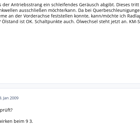
ss der Antriebsstrang ein schleifendes Geräusch abgibt. Dieses tri
kwellen ausschließen möchte/kann. Da bei Querbeschleunigungen e
me an der Vorderachse feststellen konnte, kann/möchte ich Radla
lstand ist OK. Schaltpunkte auch. Ölwechsel steht jetzt an. KM-
3. Jan 2009
prüft?
irken beim 9 3.