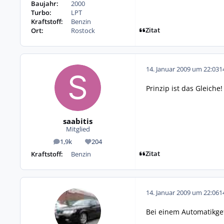
Baujahr:
2000
Turbo:
LPT
Kraftstoff:
Benzin
Zitat
Ort:
Rostock
14. Januar 2009 um 22:03
1
Prinzip ist das Gleiche!
saabitis
Mitglied
1,9k
204
Beiträge
Reputation
Zitat
Kraftstoff:
Benzin
14. Januar 2009 um 22:06
1
Bei einem Automatikget