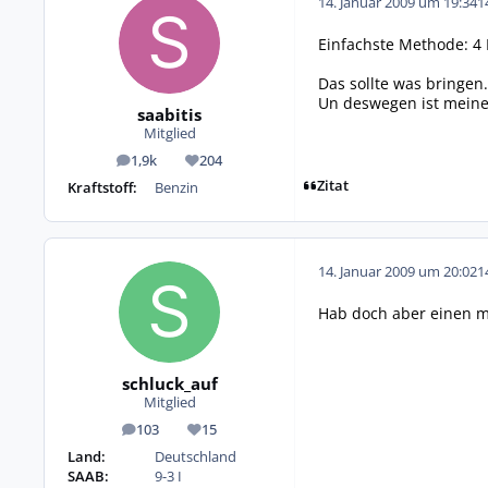
14. Januar 2009 um 19:34
1
Einfachste Methode: 4 
Das sollte was bringen
Un deswegen ist meine
saabitis
Mitglied
1,9k
204
Beiträge
Reputation
Zitat
Kraftstoff:
Benzin
14. Januar 2009 um 20:02
1
Hab doch aber einen m
schluck_auf
Mitglied
103
15
Beiträge
Reputation
Land:
Deutschland
SAAB:
9-3 I