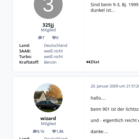
Sind beim 9-3, Bj. 1999
dunkel ist...
325jj
Mitglied
7
0
Beiträge
Reputation
Land:
Deutschland
SAAB:
weiß nicht
Turbo:
weiß nicht
Zitat
Kraftstoff:
Benzin
20. Januar 2009 um 21:51
2
hallo....
beim 901 ist der licht
wizard
und - eigentlich reicht 
Mitglied
danke....
9,1k
1,8k
Beiträge
Reputation
Land:
Deutschland