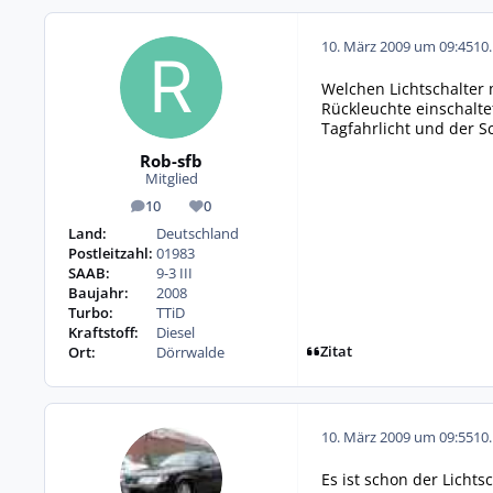
10. März 2009 um 09:45
10
Welchen Lichtschalter
Rückleuchte einschaltet
Tagfahrlicht und der S
Rob-sfb
Mitglied
10
0
Beiträge
Reputation
Land:
Deutschland
Postleitzahl:
01983
SAAB:
9-3 III
Baujahr:
2008
Turbo:
TTiD
Kraftstoff:
Diesel
Zitat
Ort:
Dörrwalde
10. März 2009 um 09:55
10
Es ist schon der Lichts