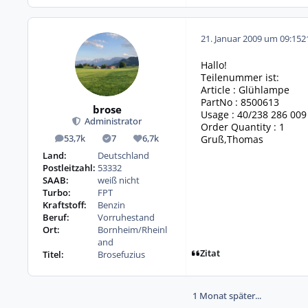
21. Januar 2009 um 09:15
2
Hallo!
Teilenummer ist:
Article : Glühlampe
PartNo : 8500613
brose
Usage : 40/238 286 009
Administrator
Order Quantity : 1
Gruß,Thomas
53,7k
7
6,7k
Beiträge
Lösungen
Reputation
Land:
Deutschland
Postleitzahl:
53332
SAAB:
weiß nicht
Turbo:
FPT
Kraftstoff:
Benzin
Beruf:
Vorruhestand
Ort:
Bornheim/Rheinl
and
Zitat
Titel:
Brosefuzius
1 Monat später...