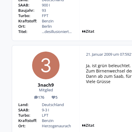
SAAB:
900 I
Baujahr:
93
Turbo:
FPT
Kraftstoff:
Benzin
Ort:
Berlin
Zitat
Titel:
...desillusioniert...
21. Januar 2009 um 07:59
2
Ja, ist grün beleuchtet.
Zum Birnenwechsel den 
Dann ab zum Saab, für
Viele Grüsse
3nach9
Mitglied
176
5
Beiträge
Reputation
Land:
Deutschland
SAAB:
9-3 I
Turbo:
LPT
Kraftstoff:
Benzin
Zitat
Ort:
Herzogenaurach