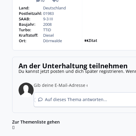
10
0
Beiträge
Reputation
Land:
Deutschland
Postleitzahl:
01983
SAAB:
9-3 III
Baujahr:
2008
Turbo:
TTiD
Kraftstoff:
Diesel
Zitat
Ort:
Dörrwalde
An der Unterhaltung teilnehmen
Du kannst jetzt posten und dich später registrieren. Wen
Auf dieses Thema antworten...
Zur Themenliste gehen