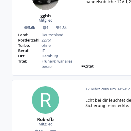
handelsübliche 12V 1,2
gghh
Mitglied
5,6k
1
1,3k
Beiträge
Lösungen
Reputation
Land:
Deutschland
Postleitzahl:
22761
Turbo:
ohne
Beruf:
IT
Ort:
Hamburg
Titel:
Früher® war alles
Zitat
besser
12. März 2009 um 09:59
12
Echt bei dir leuchtet d
Sicherung reinsteckte.
Rob-sfb
Mitglied