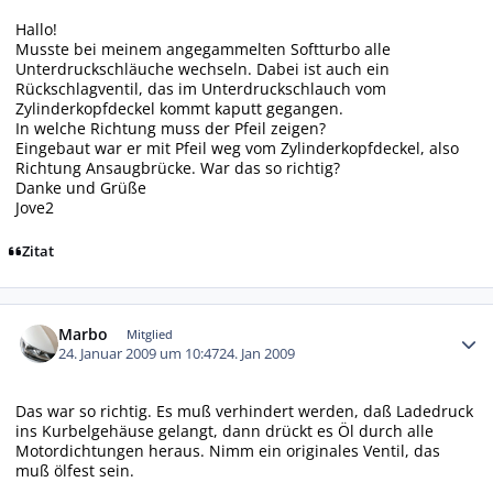
Hallo!
Musste bei meinem angegammelten Softturbo alle
Unterdruckschläuche wechseln. Dabei ist auch ein
Rückschlagventil, das im Unterdruckschlauch vom
Zylinderkopfdeckel kommt kaputt gegangen.
In welche Richtung muss der Pfeil zeigen?
Eingebaut war er mit Pfeil weg vom Zylinderkopfdeckel, also
Richtung Ansaugbrücke. War das so richtig?
Danke und Grüße
Jove2
Zitat
Autor-Statistiken
Marbo
Mitglied
24. Januar 2009 um 10:47
24. Jan 2009
Das war so richtig. Es muß verhindert werden, daß Ladedruck
ins Kurbelgehäuse gelangt, dann drückt es Öl durch alle
Motordichtungen heraus. Nimm ein originales Ventil, das
muß ölfest sein.