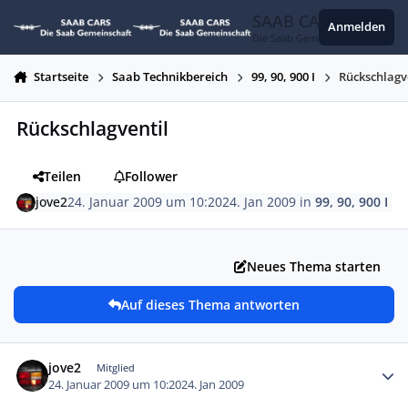
Zum Inhalt springen
SAAB CARS
Anmelden
Die Saab Gemeinschaft
Startseite
Saab Technikbereich
99, 90, 900 I
Rückschlagv
Rückschlagventil
Teilen
Follower
jove2
24. Januar 2009 um 10:20
24. Jan 2009
in
99, 90, 900 I
Neues Thema starten
Auf dieses Thema antworten
Autor-Statistiken
jove2
Mitglied
24. Januar 2009 um 10:20
24. Jan 2009